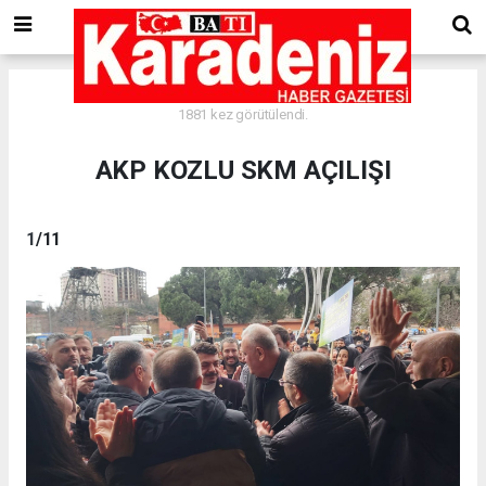
Ekleme Tarihi: 18.02.2024 - 22:08
1881 kez görütülendi.
AKP KOZLU SKM AÇILIŞI
1
/11