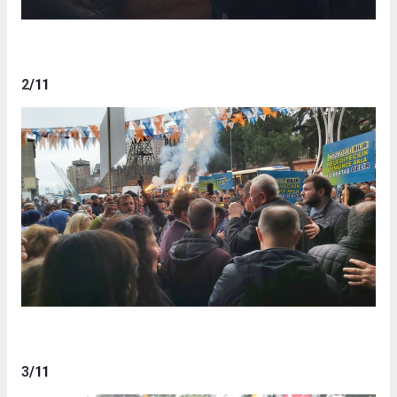
2
/11
3
/11