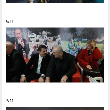
6
/11
7
/11