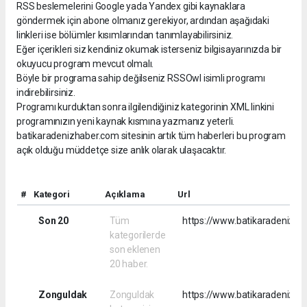
RSS beslemelerini Google yada Yandex gibi kaynaklara
göndermek için abone olmanız gerekiyor, ardından aşağıdaki
linkleri ise bölümler kısımlarından tanımlayabilirsiniz.
Eğer içerikleri siz kendiniz okumak isterseniz bilgisayarınızda bir
okuyucu program mevcut olmalı.
Böyle bir programa sahip değilseniz RSSOwl isimli programı
indirebilirsiniz.
Programı kurduktan sonra ilgilendiğiniz kategorinin XML linkini
programınızın yeni kaynak kısmına yazmanız yeterli.
batikaradenizhaber.com sitesinin artık tüm haberleri bu program
açık olduğu müddetçe size anlık olarak ulaşacaktır.
#
Kategori
Açıklama
Url
Son 20
Tüm
https://www.batikaradenizha
kategorilerde
son eklenen
20 haber.
Zonguldak
Zonguldak
https://www.batikaradenizha