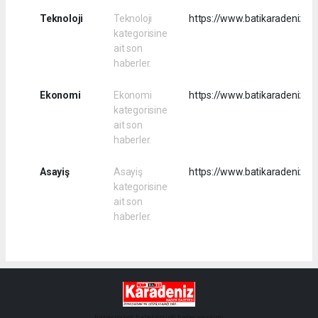
Teknoloji
Teknoloji
https://www.batikaradenizhab
kategorisine
ait son
haberler.
Ekonomi
Ekonomi
https://www.batikaradenizh
kategorisine
ait son
haberler.
Asayiş
Asayiş
https://www.batikaradenizha
kategorisine
ait son
haberler.
haber paketi
haber scripti
haber yazılımı