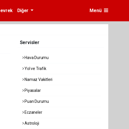
evrek
Diğer
Menü
Servisler
Hava Durumu
Yol ve Trafik
Namaz Vakitleri
Piyasalar
Puan Durumu
Eczaneler
Astroloji