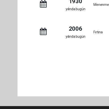
1930
Menenmen
yılında bugün
2006
Fırtına
yılında bugün