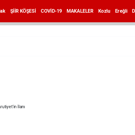
dak
ŞİİR KÖŞESİ
COVİD-19
MAKALELER
Kozlu
Ereğli
D
rutiyet'in İlanı