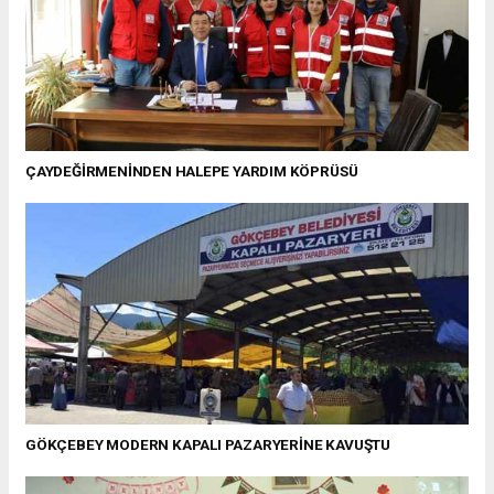
ÇAYDEĞİRMENİNDEN HALEPE YARDIM KÖPRÜSÜ
GÖKÇEBEY MODERN KAPALI PAZARYERİNE KAVUŞTU