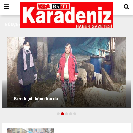
GÖKÇEBEY
BAŞKAN GEBEŞ VATANDAŞLARININ SAĞLIĞI İÇİN
SAHADA MÜCADELE EDİYOR