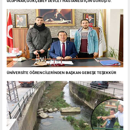
ULUPINAR,GÖKÇEBEY DEVLET HASTANESİ İÇİN GÖRÜŞTÜ.
ÜNİVERSİTE ÖĞRENCİLERİNDEN BAŞKAN GEBEŞE TEŞEKKÜR