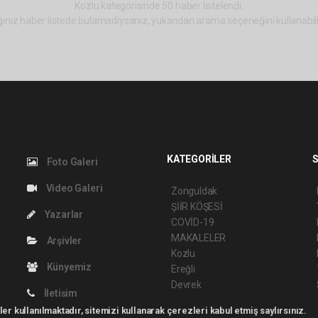
Kozlu kategorisinde 50 haber listelendi.
ınız haber listede bulamadıysanız, yukarıdan arama seçeneğini kullanabili
KATEGORİLER
S
Foto Galeri
Video Galeri
Zonguldak
ŞİİR KÖŞESİ
Yazarlar
COVİD-19
MAKALELER
Arşivler
Kozlu
Künyemiz
Ereğli
Devrek
İletişim
er kullanılmaktadır, sitemizi kullanarak çerezleri kabul etmiş saylırsınız.