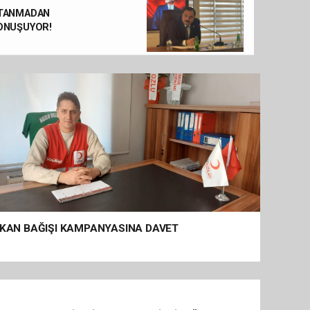
BAŞOĞLU ESNAF ODASINI ZİYARET 
TANMADAN
ONUŞUYOR!
KAN BAĞIŞI KAMPANYASINA DAVET