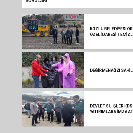
SORULARI
KOZLU BELEDİYESİ OR
ÖZEL İDARESİ TEMİZ
DEĞİRMENAĞZI SAHİL
DEVLET SU İŞLERİ (D
YATIRIMLARA İMZA A