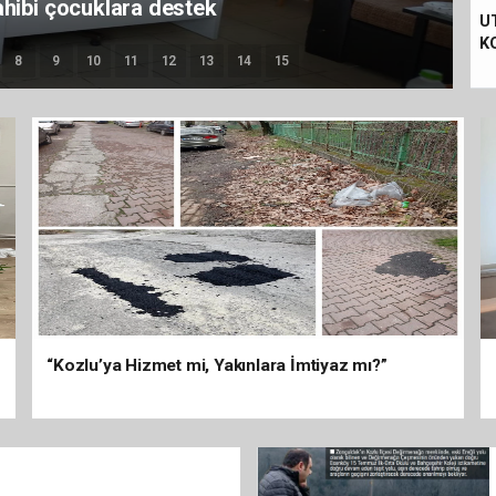
 HABERLER GELİYOR
U
K
8
9
10
11
12
13
14
15
“Kozlu’ya Hizmet mi, Yakınlara İmtiyaz mı?”