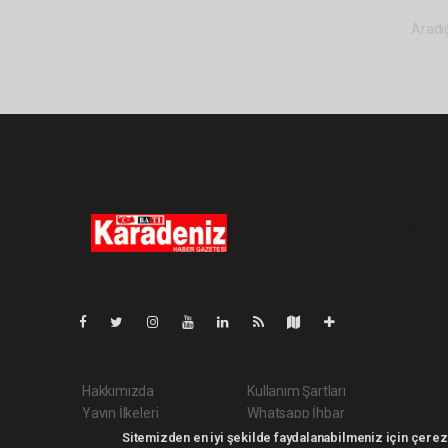
Aradığ
Pro-0.056
Hakkımızda
Kullanım Şartları
Yayın İlkeleri
Whatsapp İhbar
Veri Politikası
Haber Gönder
Sitemizden en iyi şekilde faydalanabilmeniz için çerezl