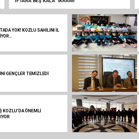
“İFTARA BEŞ KALA” İKRAMI
TADA YOK! KOZLU SAHİLİNİ İL
LİYOR…
İNİ GENÇLER TEMİZLEDİ
Sİ) KOZLU’DA ÖNEMLİ
TIYOR