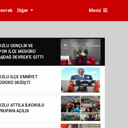
evrek
Diğer
Menü
OZLU GENÇLİK VE
POR İLÇE MÜDÜRÜ
AŞDAĞ DEVREK’E GİTTİ
OZLU İLÇE EMNİYET
ÜDÜRÜ DEĞİŞTİ
OZLU ATTİLA İLKOKULU
VRUPAYA AÇILDI