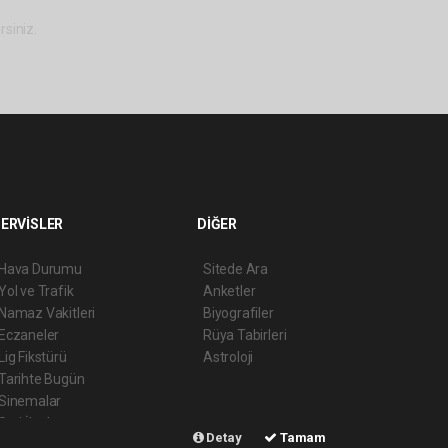
rsiniz.
ERVİSLER
DİĞER
Hava Durumu
Sitede Ara
Yol ve Trafik
Anketler
Namaz Vakitleri
Biyografiler
Eczaneler
Rüya Tabirleri
Lig Fikstürü
Astroloji
Tarihte Bugün
Sinemalar
Seri İlanlar
Detay
Tamam
Şehir Rehberi