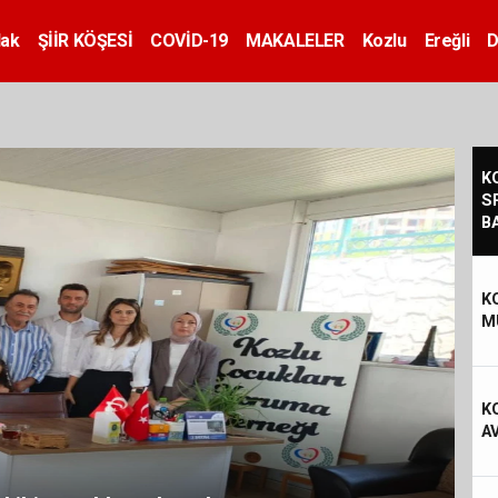
dak
ŞİİR KÖŞESİ
COVİD-19
MAKALELER
Kozlu
Ereğli
D
K
S
B
K
M
K
A