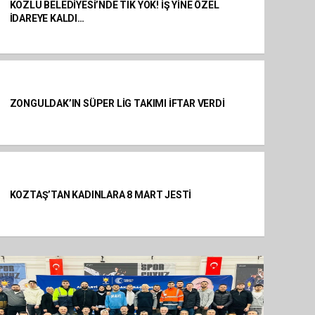
KOZLU BELEDİYESİ’NDE TIK YOK! İŞ YİNE ÖZEL
İDAREYE KALDI…
ZONGULDAK’IN SÜPER LİG TAKIMI İFTAR VERDİ
KOZTAŞ’TAN KADINLARA 8 MART JESTİ