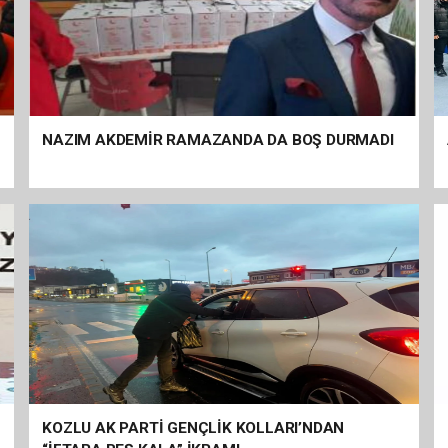
I
NAZIM AKDEMİR RAMAZANDA DA BOŞ DURMADI
KOZLU AK PARTİ GENÇLİK KOLLARI’NDAN