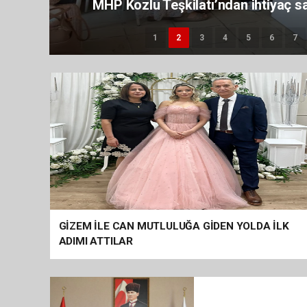
UĞUR TAŞKESER’DEN GÜZEL
1
2
3
4
5
6
7
GİZEM İLE CAN MUTLULUĞA GİDEN YOLDA İLK
ADIMI ATTILAR