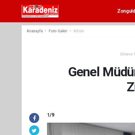
Zongul
Anasayfa
Foto Galeri
Albüm
Ekleme Ta
Genel Müdür
Z
1
/9