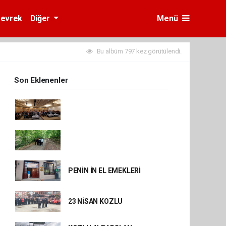
evrek
Diğer
Menü
Bu albüm 797 kez görütülendi.
Son Eklenenler
PENİN İN EL EMEKLERİ
23 NİSAN KOZLU