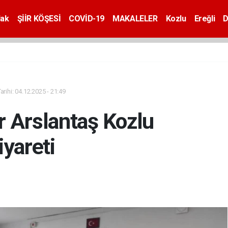
dak
ŞİİR KÖŞESİ
COVİD-19
MAKALELER
Kozlu
Ereğli
D
rihi: 04.12.2025 - 21:49
 Arslantaş Kozlu
iyareti