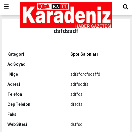
dsfdssdf
Kategori
Spor Salonları
Ad Soyad
İl/İlçe
sdfsfd/dfsdsffd
Adresi
sdffsddfs
Telefon
sdffds
Cep Telefon
dfsdfs
Faks
Web Sitesi
dsffsd