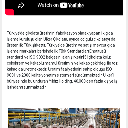
Türkiye’de çikolata üretimini fabrikasyon olarak yapan ilk gıda
işleme kuruluşu olan Ülker Çikolata, ayrıca dolgulu çikolatayı da
üreten ilk Türk şirkettir. Türkiye'de üretim ve satışı mevcut gıda
işleme markaları içerisinde ilk Türk Standardları Enstitüsü
standardı ve ISO 9002 belgesini alan şirketin[5] çikolata kolu;
çokokrem ve kakaolu mamul üretimini ve kakao çekirdeği ile toz
kakao da üretmektedir. Üretim faaliyetlerini sahip olduğu ISO
9001 ve 2000 kalite yönetim sistemleri sürdürmektedir. Ülker'i
bünyesinde bulunduran Yıldız Holding, 40.000'den fazla kişiye iş
istihdamı sunmaktadır.