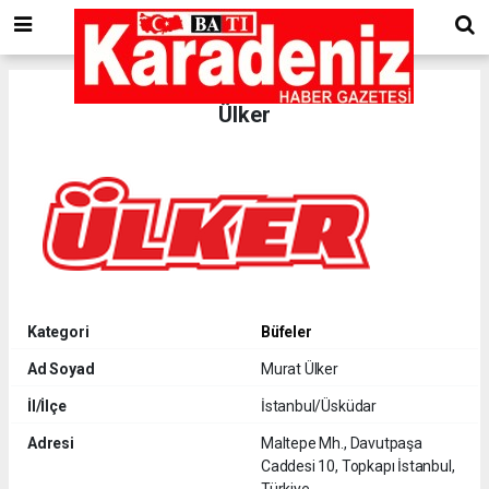
Ülker
Kategori
Büfeler
Ad Soyad
Murat Ülker
İl/İlçe
İstanbul/Üsküdar
Adresi
Maltepe Mh., Davutpaşa
Caddesi 10, Topkapı İstanbul,
Türkiye