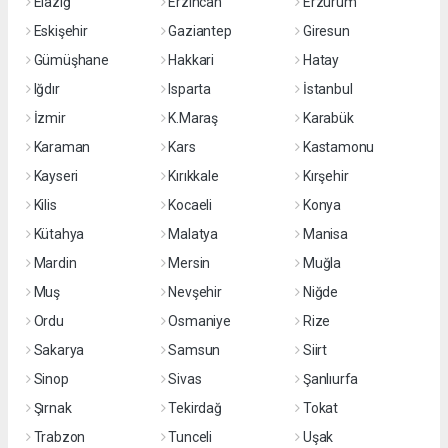
Elazığ
Erzincan
Erzurum
Eskişehir
Gaziantep
Giresun
Gümüşhane
Hakkari
Hatay
Iğdır
Isparta
İstanbul
İzmir
K.Maraş
Karabük
Karaman
Kars
Kastamonu
Kayseri
Kırıkkale
Kırşehir
Kilis
Kocaeli
Konya
Kütahya
Malatya
Manisa
Mardin
Mersin
Muğla
Muş
Nevşehir
Niğde
Ordu
Osmaniye
Rize
Sakarya
Samsun
Siirt
Sinop
Sivas
Şanlıurfa
Şırnak
Tekirdağ
Tokat
Trabzon
Tunceli
Uşak