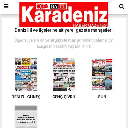
Denizli
il ve ilçelerine ait yerel gazete manşetleri.
Diğer il ilçelere ait yerel gazete manşetlerini inceleme için
aşağıdan il seçimi yapabilirsiniz.
DENİZLİ GÜNEŞ
GENÇ ÇİVRİL
SUN