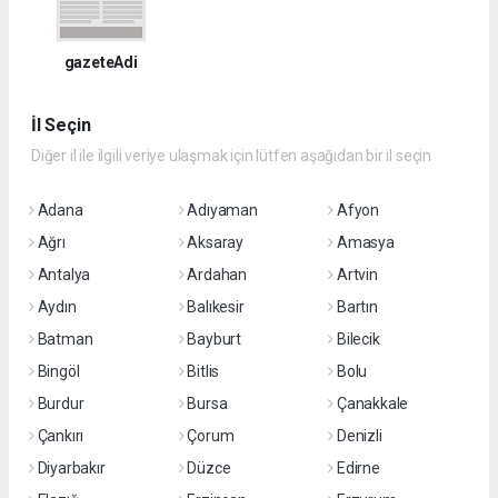
gazeteAdi
İl Seçin
Diğer il ile ilgili veriye ulaşmak için lütfen aşağıdan bir il seçin
Adana
Adıyaman
Afyon
Ağrı
Aksaray
Amasya
Antalya
Ardahan
Artvin
Aydın
Balıkesir
Bartın
Batman
Bayburt
Bilecik
Bingöl
Bitlis
Bolu
Burdur
Bursa
Çanakkale
Çankırı
Çorum
Denizli
Diyarbakır
Düzce
Edirne