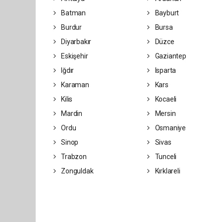
Batman
Bayburt
Burdur
Bursa
Diyarbakır
Düzce
Eskişehir
Gaziantep
Iğdır
Isparta
Karaman
Kars
Kilis
Kocaeli
Mardin
Mersin
Ordu
Osmaniye
Sinop
Sivas
Trabzon
Tunceli
Zonguldak
Kırklareli