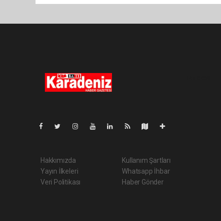
Pro-0.039
Hakkımızda
Kullanım Şartları
Yayın İlkeleri
Whatsapp İhbar
Veri Politikası
Haber Gönder