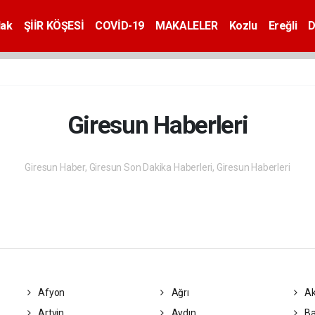
dak
ŞİİR KÖŞESİ
COVİD-19
MAKALELER
Kozlu
Ereğli
D
Giresun Haberleri
Giresun Haber, Giresun Son Dakika Haberleri, Giresun Haberleri
Afyon
Ağrı
Ak
Artvin
Aydın
Ba