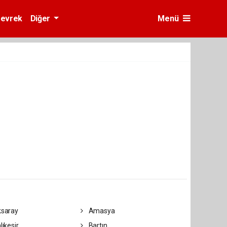
evrek
Diğer
Menü
saray
Amasya
lıkesir
Bartın