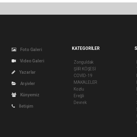
KATEGORİLER
S
Foto Galeri
Video Galeri
Zonguldak
ŞİİR KÖŞESİ
Yazarlar
COVİD-19
MAKALELER
Arşivler
Kozlu
Künyemiz
Ereğli
Devrek
İletişim