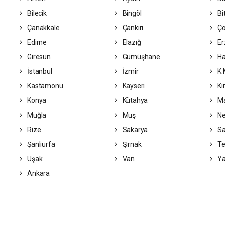
Bilecik
Bingöl
Bit
Çanakkale
Çankırı
Ç
Edirne
Elazığ
Er
Giresun
Gümüşhane
Ha
İstanbul
İzmir
K.
Kastamonu
Kayseri
Kı
Konya
Kütahya
Ma
Muğla
Muş
Ne
Rize
Sakarya
S
Şanlıurfa
Şırnak
Te
Uşak
Van
Ya
Ankara