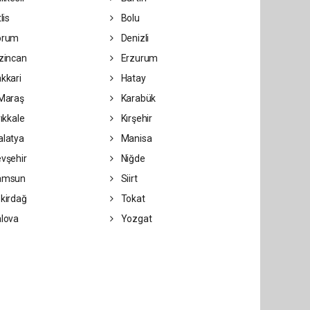
lis
Bolu
orum
Denizli
zincan
Erzurum
kkari
Hatay
Maraş
Karabük
rıkkale
Kırşehir
latya
Manisa
vşehir
Niğde
amsun
Siirt
kirdağ
Tokat
lova
Yozgat