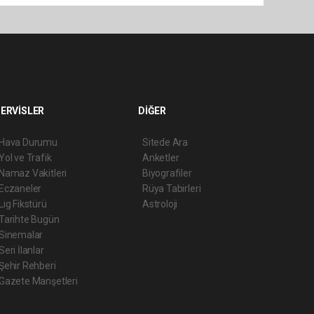
ERVİSLER
DİĞER
Hava Durumu
Sitede Ara
Yol ve Trafik
Anketler
Namaz Vakitleri
Biyografiler
Eczaneler
Rüya Tabirleri
Lig Fikstürü
Astroloji
Tarihte Bugün
Sinemalar
Seri İlanlar
Şehir Rehberi
Gazete Manşetleri