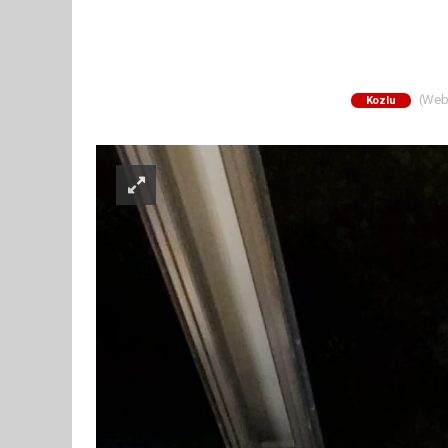
(Web 
Kozlu