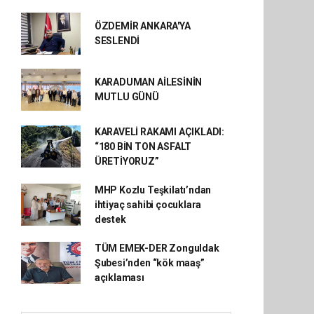
ÖZDEMİR ANKARA'YA
SESLENDİ
KARADUMAN AİLESİNİN
MUTLU GÜNÜ
KARAVELİ RAKAMI AÇIKLADI:
“180 BİN TON ASFALT
ÜRETİYORUZ”
MHP Kozlu Teşkilatı’ndan
ihtiyaç sahibi çocuklara
destek
TÜM EMEK-DER Zonguldak
Şubesi’nden “kök maaş”
açıklaması