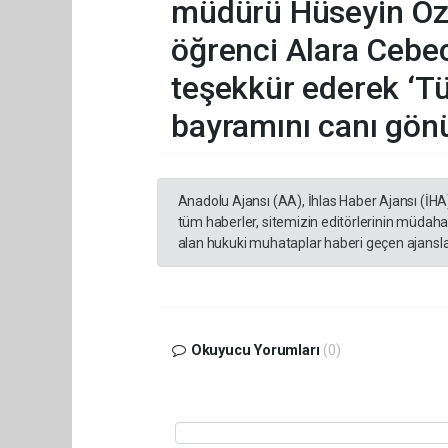
müdürü Hüseyin Özt
öğrenci Alara Cebec
teşekkür ederek ‘T
bayramını canı gönü
Anadolu Ajansı (AA), İhlas Haber Ajansı (İHA
tüm haberler, sitemizin editörlerinin müdaha
alan hukuki muhataplar haberi geçen ajanslar
Okuyucu Yorumları
(0)