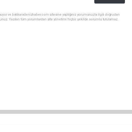
nuyor ve batikaradenizhaber.com sitesine yaptığınız yorumunuzla ilgili doğrudan
sunuz. Yazılan tüm yorumlardan site yönetimi hiçbir şekilde sorumlu tutulamaz.