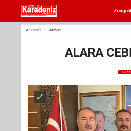
Zongul
Anasayfa
Gündem
ALARA CEBE
Günd