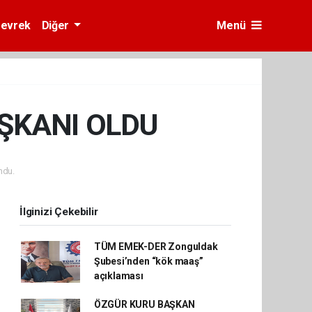
evrek
Diğer
Menü
AŞKANI OLDU
ndu.
İlginizi Çekebilir
TÜM EMEK-DER Zonguldak
Şubesi’nden “kök maaş”
açıklaması
ÖZGÜR KURU BAŞKAN