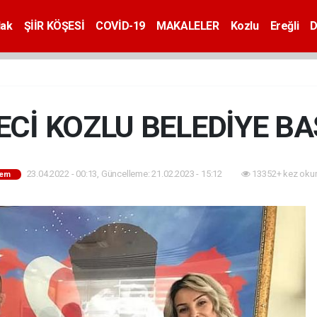
dak
ŞİİR KÖŞESİ
COVİD-19
MAKALELER
Kozlu
Ereğli
D
Cİ KOZLU BELEDİYE B
23.04.2022 - 00:13, Güncelleme: 21.02.2023 - 15:12
13352+ kez oku
em