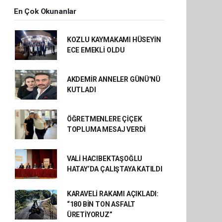
En Çok Okunanlar
KOZLU KAYMAKAMI HÜSEYİN
ECE EMEKLİ OLDU
AKDEMİR ANNELER GÜNÜ'NÜ
KUTLADI
ÖĞRETMENLERE ÇİÇEK
TOPLUMA MESAJ VERDİ
VALİ HACIBEKTAŞOĞLU
HATAY’DA ÇALIŞTAYA KATILDI
KARAVELİ RAKAMI AÇIKLADI:
“180 BİN TON ASFALT
ÜRETİYORUZ”