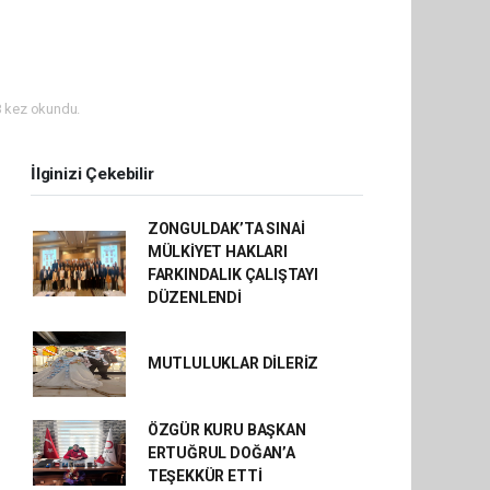
 kez okundu.
İlginizi Çekebilir
ZONGULDAK’TA SINAİ
MÜLKİYET HAKLARI
FARKINDALIK ÇALIŞTAYI
DÜZENLENDİ
MUTLULUKLAR DİLERİZ
ÖZGÜR KURU BAŞKAN
ERTUĞRUL DOĞAN’A
TEŞEKKÜR ETTİ