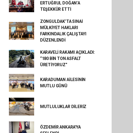
ERTUĞRUL DOĞAN’A
TEŞEKKÜR ETTİ
ZONGULDAK’TA SINAİ
MÜLKİYET HAKLARI
FARKINDALIK ÇALIŞTAYI
DÜZENLENDİ
KARAVELİ RAKAMI AÇIKLADI:
“180 BİN TON ASFALT
ÜRETİYORUZ”
KARADUMAN AİLESİNİN
MUTLU GÜNÜ
MUTLULUKLAR DİLERİZ
ÖZDEMİR ANKARA'YA