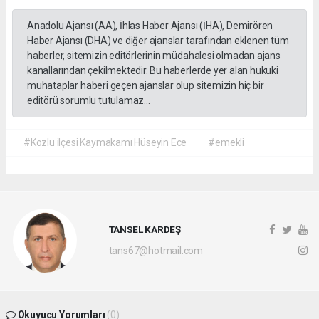
Anadolu Ajansı (AA), İhlas Haber Ajansı (İHA), Demirören
Haber Ajansı (DHA) ve diğer ajanslar tarafından eklenen tüm
haberler, sitemizin editörlerinin müdahalesi olmadan ajans
kanallarından çekilmektedir. Bu haberlerde yer alan hukuki
muhataplar haberi geçen ajanslar olup sitemizin hiç bir
editörü sorumlu tutulamaz...
#Kozlu ilçesi Kaymakamı Hüseyin Ece
#emekli
TANSEL KARDEŞ
tans67@hotmail.com
Okuyucu Yorumları
(0)