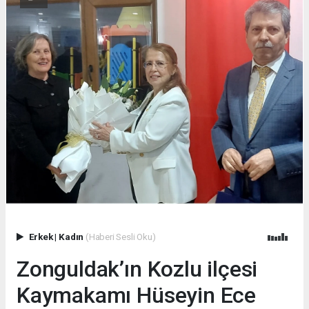
Erkek
|
Kadın
(Haberi Sesli Oku)
Zonguldak’ın Kozlu ilçesi
Kaymakamı Hüseyin Ece