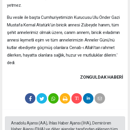
yetmez.
Bu vesile ile başta Cumhuriyetimizin Kurucusu Ulu Önder Gazi
Mustafa Kemal Atatürk'ün biricik annesi Zübeyde hanım, tüm
şehit annelerimiz olmak üzere, canım annem, biricik evladımın
annesi kıymetli eşim ve tüm annelerimizin Anneler Günü'nü
kutlar ebediyete göçmüş olanlara Cenab-ı Allah'tan rahmet
dilerken, hayatta olanlara sağlık, huzur ve mutluluklar dilerim.'
dedi.
ZONGULDAK HABERİ
Anadolu Ajansı (AA), İhlas Haber Ajansı (İHA), Demirören
Haber Ajansı (DHA) ve diğer ajanslar tarafından eklenen tüm