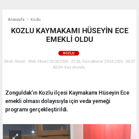
Anasayfa
Kozlu
KOZLU KAYMAKAMI HÜSEYİN ECE
EMEKLİ OLDU
KOZLU
(Web Sitesi) - Web Sitesi | 28.04.2026 - 23:56, Güncelleme: 29.04.2026 - 00:07
8203+ kez okundu.
Zonguldak’ın Kozlu ilçesi Kaymakamı Hüseyin Ece
emekli olması dolayısıyla için veda yemeği
programı gerçekleştirildi.