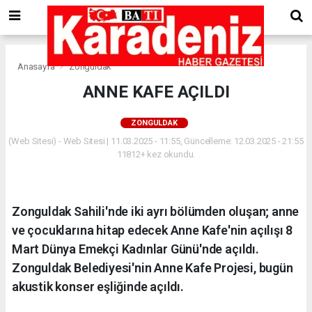
Anasayfa
Zonguldak
ANNE KAFE AÇILDI
ZONGULDAK
(Web Sitesi) - Web Sitesi | 11.03.2025 - 11:55, Güncelleme: 12.03.2025 - 21:55
11812+ kez okundu.
Zonguldak Sahili'nde iki ayrı bölümden oluşan; anne
ve çocuklarına hitap edecek Anne Kafe'nin açılışı 8
Mart Dünya Emekçi Kadınlar Günü'nde açıldı.
Zonguldak Belediyesi'nin Anne Kafe Projesi, bugün
akustik konser eşliğinde açıldı.