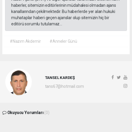
haberler, sitemizin editörlerinin müdahalesi olmadan ajans
kanallarından çekilmektedir. Bu haberlerde yer alan hukuki
muhataplar haberi geçen ajanslar olup sitemizin hiç bir
editörü sorumlu tutulamaz...
#Nazım Akdemir
#Anneler Günü
TANSEL KARDEŞ
tans67@hotmail.com
Okuyucu Yorumları
(0)