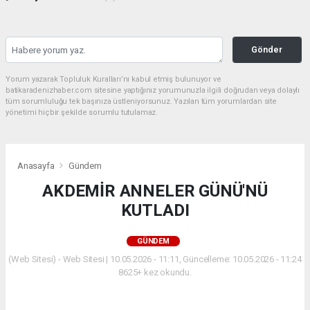
Gönder
Yorum yazarak Topluluk Kuralları’nı kabul etmiş bulunuyor ve
batikaradenizhaber.com sitesine yaptığınız yorumunuzla ilgili doğrudan veya dolaylı
tüm sorumluluğu tek başınıza üstleniyorsunuz. Yazılan tüm yorumlardan site
yönetimi hiçbir şekilde sorumlu tutulamaz.
Anasayfa
Gündem
AKDEMİR ANNELER GÜNÜ'NÜ
KUTLADI
GÜNDEM
(Web Sitesi) - Web Sitesi | 10.05.2026 - 11:11, Güncelleme: 10.05.2026 - 11:24
8625+ kez okundu.