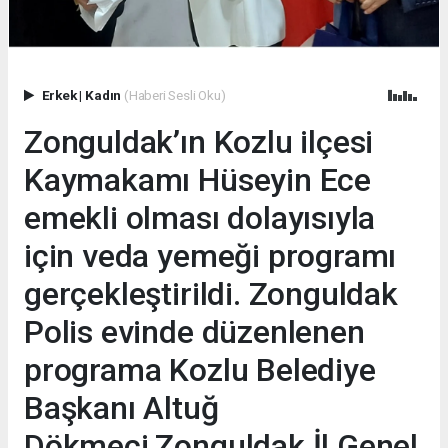
Erkek
|
Kadın
(Haberi Sesli Oku)
Zonguldak’ın Kozlu ilçesi
Kaymakamı Hüseyin Ece
emekli olması dolayısıyla
için veda yemeği programı
gerçekleştirildi. Zonguldak
Polis evinde düzenlenen
programa Kozlu Belediye
Başkanı Altuğ
Dökmeci,Zonguldak İl Genel