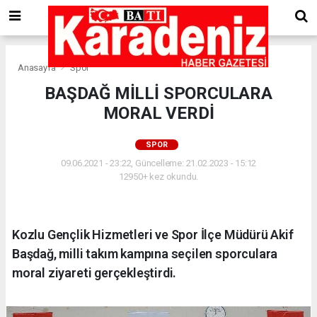
Anasayfa
Spor
BAŞDAĞ MİLLİ SPORCULARA
MORAL VERDİ
SPOR
09.06.2021 - 23:22, Güncelleme: 21.02.2023 - 15:12
12950+ kez okundu.
Kozlu Gençlik Hizmetleri ve Spor İlçe Müdürü Akif
Başdağ, milli takım kampına seçilen sporculara
moral ziyareti gerçekleştirdi.