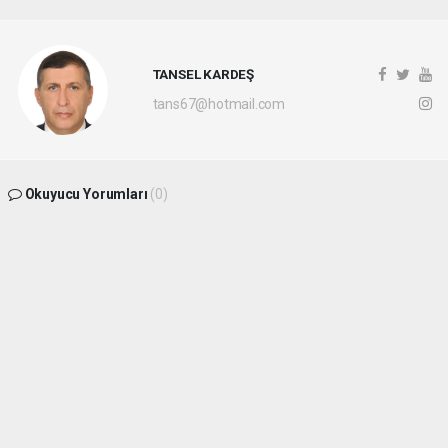
TANSEL KARDEŞ
tans67@hotmail.com
Okuyucu Yorumları
(0)
Gönder
Yorum yazarak Topluluk Kuralları’nı kabul etmiş bulunuyor ve
batikaradenizhaber.com sitesine yaptığınız yorumunuzla ilgili doğrudan veya dolaylı
tüm sorumluluğu tek başınıza üstleniyorsunuz. Yazılan tüm yorumlardan site
yönetimi hiçbir şekilde sorumlu tutulamaz.