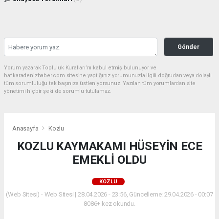
Gönder
Yorum yazarak Topluluk Kuralları’nı kabul etmiş bulunuyor ve
batikaradenizhaber.com sitesine yaptığınız yorumunuzla ilgili doğrudan veya dolaylı
tüm sorumluluğu tek başınıza üstleniyorsunuz. Yazılan tüm yorumlardan site
yönetimi hiçbir şekilde sorumlu tutulamaz.
Anasayfa
Kozlu
KOZLU KAYMAKAMI HÜSEYİN ECE
EMEKLİ OLDU
KOZLU
(Web Sitesi) - Web Sitesi | 28.04.2026 - 23:56, Güncelleme: 29.04.2026 - 00:07
8086+ kez okundu.