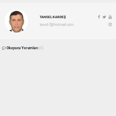
TANSEL KARDEŞ
tans67@hotmail.com
Okuyucu Yorumları
(0)
Gönder
Yorum yazarak Topluluk Kuralları’nı kabul etmiş bulunuyor ve
batikaradenizhaber.com sitesine yaptığınız yorumunuzla ilgili doğrudan veya dolaylı
tüm sorumluluğu tek başınıza üstleniyorsunuz. Yazılan tüm yorumlardan site
yönetimi hiçbir şekilde sorumlu tutulamaz.