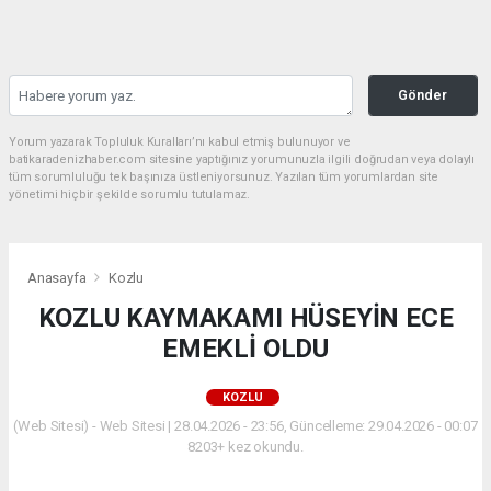
Gönder
Yorum yazarak Topluluk Kuralları’nı kabul etmiş bulunuyor ve
batikaradenizhaber.com sitesine yaptığınız yorumunuzla ilgili doğrudan veya dolaylı
tüm sorumluluğu tek başınıza üstleniyorsunuz. Yazılan tüm yorumlardan site
yönetimi hiçbir şekilde sorumlu tutulamaz.
Anasayfa
Kozlu
KOZLU KAYMAKAMI HÜSEYİN ECE
EMEKLİ OLDU
KOZLU
(Web Sitesi) - Web Sitesi | 28.04.2026 - 23:56, Güncelleme: 29.04.2026 - 00:07
8203+ kez okundu.