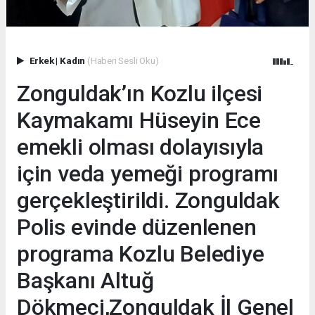
Erkek
|
Kadın
(Haberi Sesli Oku)
Zonguldak’ın Kozlu ilçesi
Kaymakamı Hüseyin Ece
emekli olması dolayısıyla
için veda yemeği programı
gerçekleştirildi. Zonguldak
Polis evinde düzenlenen
programa Kozlu Belediye
Başkanı Altuğ
Dökmeci,Zonguldak İl Genel