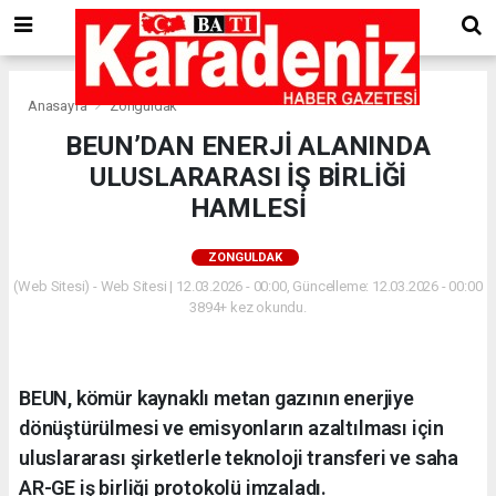
Anasayfa
Zonguldak
BEUN’DAN ENERJİ ALANINDA
ULUSLARARASI İŞ BİRLİĞİ
HAMLESİ
ZONGULDAK
(Web Sitesi) - Web Sitesi | 12.03.2026 - 00:00, Güncelleme: 12.03.2026 - 00:00
3894+ kez okundu.
BEUN, kömür kaynaklı metan gazının enerjiye
dönüştürülmesi ve emisyonların azaltılması için
uluslararası şirketlerle teknoloji transferi ve saha
AR-GE iş birliği protokolü imzaladı.