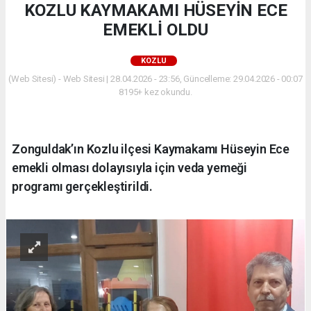
KOZLU KAYMAKAMI HÜSEYİN ECE
EMEKLİ OLDU
KOZLU
(Web Sitesi) - Web Sitesi | 28.04.2026 - 23:56, Güncelleme: 29.04.2026 - 00:07
8195+ kez okundu.
Zonguldak’ın Kozlu ilçesi Kaymakamı Hüseyin Ece
emekli olması dolayısıyla için veda yemeği
programı gerçekleştirildi.