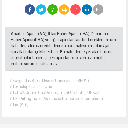
Anadolu Ajansı (AA), İhlas Haber Ajansı (İHA), Demirören
Haber Ajansı (DHA) ve diğer ajanslar tarafından eklenen tüm
haberler, sitemizin editörlerinin müdahalesi olmadan ajans
kanallarından çekilmektedir. Bu haberlerde yer alan hukuki
muhataplar haberi geçen ajanslar olup sitemizin hiç bir
editörü sorumlu tutulamaz...
#Zonguldak Bülent Ecevit Üniversitesi (BEUN)
#Teknoloji Transfer Ofisi
#TURUK Oil and Gas Development Co. Ltd. (TURKOIL)
# REI Drilling Inc. ve Advanced Resources International
# Inc. (ARI)