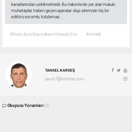
kanallarından çekilmektedir. Bu haberlerde yer alan hukuki
muhataplar haberi geçen ajanslar olup sitemizin hiç bir
editörü sorumlu tutulamaz...
#Kozlu ilçesi Kaymakamı Hüseyin Ece
#emekli
TANSEL KARDEŞ
tans67@hotmail.com
Okuyucu Yorumları
(0)
Gönder