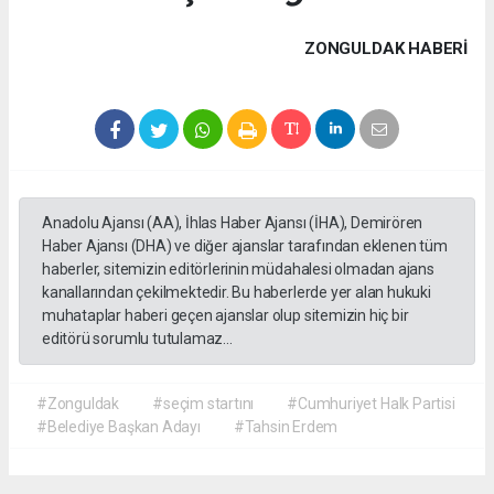
ZONGULDAK HABERİ
Anadolu Ajansı (AA), İhlas Haber Ajansı (İHA), Demirören
Haber Ajansı (DHA) ve diğer ajanslar tarafından eklenen tüm
haberler, sitemizin editörlerinin müdahalesi olmadan ajans
kanallarından çekilmektedir. Bu haberlerde yer alan hukuki
muhataplar haberi geçen ajanslar olup sitemizin hiç bir
editörü sorumlu tutulamaz...
#Zonguldak
#seçim startını
#Cumhuriyet Halk Partisi
#Belediye Başkan Adayı
#Tahsin Erdem