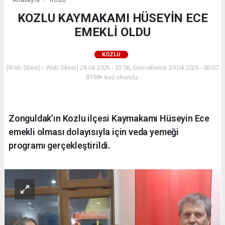
KOZLU KAYMAKAMI HÜSEYİN ECE
EMEKLİ OLDU
KOZLU
(Web Sitesi) - Web Sitesi | 28.04.2026 - 23:56, Güncelleme: 29.04.2026 - 00:07
8198+ kez okundu.
Zonguldak’ın Kozlu ilçesi Kaymakamı Hüseyin Ece
emekli olması dolayısıyla için veda yemeği
programı gerçekleştirildi.