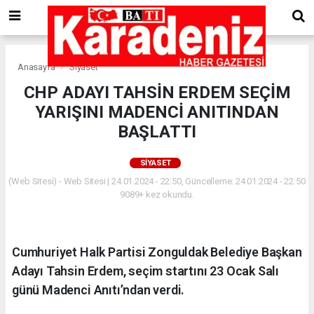
Anasayfa
Siyaset
CHP ADAYI TAHSİN ERDEM SEÇİM
YARIŞINI MADENCİ ANITINDAN
BAŞLATTI
SIYASET
(Web Sitesi) - Web Sitesi | 24.01.2024 - 22:50, Güncelleme: 24.01.2024 - 22:50
9089+ kez okundu.
Cumhuriyet Halk Partisi Zonguldak Belediye Başkan
Adayı Tahsin Erdem, seçim startını 23 Ocak Salı
günü Madenci Anıtı’ndan verdi.