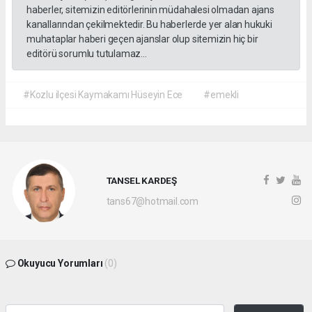
haberler, sitemizin editörlerinin müdahalesi olmadan ajans
kanallarından çekilmektedir. Bu haberlerde yer alan hukuki
muhataplar haberi geçen ajanslar olup sitemizin hiç bir
editörü sorumlu tutulamaz...
#Kozlu ilçesi Kaymakamı Hüseyin Ece
#emekli
TANSEL KARDEŞ
tans67@hotmail.com
Okuyucu Yorumları
(0)