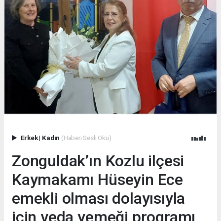
Erkek
|
Kadın
(Haberi Sesli Oku)
Zonguldak’ın Kozlu ilçesi
Kaymakamı Hüseyin Ece
emekli olması dolayısıyla
için veda yemeği programı