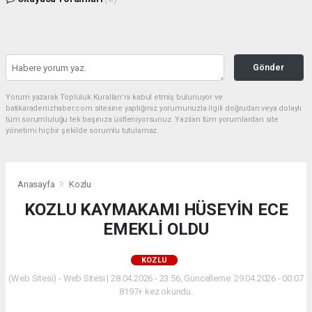
Gönder
Yorum yazarak Topluluk Kuralları’nı kabul etmiş bulunuyor ve
batikaradenizhaber.com sitesine yaptığınız yorumunuzla ilgili doğrudan veya dolaylı
tüm sorumluluğu tek başınıza üstleniyorsunuz. Yazılan tüm yorumlardan site
yönetimi hiçbir şekilde sorumlu tutulamaz.
Anasayfa
Kozlu
KOZLU KAYMAKAMI HÜSEYİN ECE
EMEKLİ OLDU
KOZLU
(Web Sitesi) - Web Sitesi | 28.04.2026 - 23:56, Güncelleme: 29.04.2026 - 00:07
8197+ kez okundu.