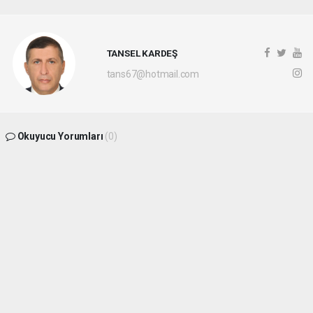
TANSEL KARDEŞ
tans67@hotmail.com
Okuyucu Yorumları
(0)
Gönder
Yorum yazarak Topluluk Kuralları’nı kabul etmiş bulunuyor ve
batikaradenizhaber.com sitesine yaptığınız yorumunuzla ilgili doğrudan veya dolaylı
tüm sorumluluğu tek başınıza üstleniyorsunuz. Yazılan tüm yorumlardan site
yönetimi hiçbir şekilde sorumlu tutulamaz.