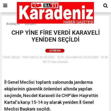
Anasayfa
Gündem
CHP YİNE FİRE VERDİ KARAVELİ
YENİDEN SEÇİLDİ
GÜNDEM
(Web Sitesi) - Web Sitesi | 02.04.2026 - 10:51, Güncelleme: 02.04.2026 - 10:56
4017+ kez okundu.
İl Genel Meclisi toplantı salonunda jandarma
ekiplerinin güvenlik önlemleri altında yapılan
seçimde, Necdet Karaveli ile CHP’den Hayrettin
Kartal'a karşı 15-14 oy alarak yeniden İl Genel
Meclisi Başkanı seçildi.