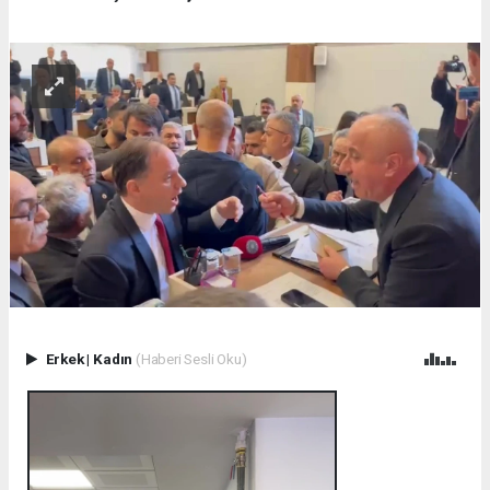
Erkek
|
Kadın
(Haberi Sesli Oku)