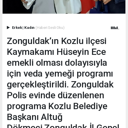
Erkek
|
Kadın
(Haberi Sesli Oku)
Zonguldak’ın Kozlu ilçesi
Kaymakamı Hüseyin Ece
emekli olması dolayısıyla
için veda yemeği programı
gerçekleştirildi. Zonguldak
Polis evinde düzenlenen
programa Kozlu Belediye
Başkanı Altuğ
Dökmeci,Zonguldak İl Genel