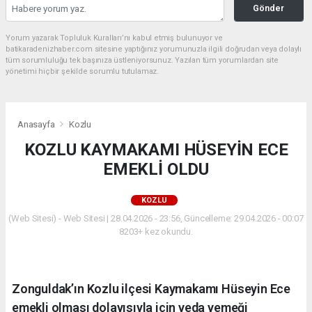
Gönder
Yorum yazarak Topluluk Kuralları’nı kabul etmiş bulunuyor ve
batikaradenizhaber.com sitesine yaptığınız yorumunuzla ilgili doğrudan veya dolaylı
tüm sorumluluğu tek başınıza üstleniyorsunuz. Yazılan tüm yorumlardan site
yönetimi hiçbir şekilde sorumlu tutulamaz.
Anasayfa
Kozlu
KOZLU KAYMAKAMI HÜSEYİN ECE
EMEKLİ OLDU
KOZLU
(Web Sitesi) - Web Sitesi | 28.04.2026 - 23:56, Güncelleme: 29.04.2026 - 00:07
8203+ kez okundu.
Zonguldak’ın Kozlu ilçesi Kaymakamı Hüseyin Ece
emekli olması dolayısıyla için veda yemeği