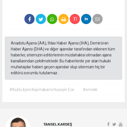
Anadolu Ajansı (AA), İhlas Haber Ajansı (İHA), Demirören
Haber Ajansı (DHA) ve diğer ajanslar tarafından eklenen tüm
haberler, sitemizin editörlerinin müdahalesi olmadan ajans
kanallarından çekilmektedir. Bu haberlerde yer alan hukuki
muhataplar haberi geçen ajanslar olup sitemizin hiç bir
editörü sorumlu tutulamaz...
#Kozlu ilçesi Kaymakamı Hüseyin Ece
#emekli
TANSEL KARDEŞ