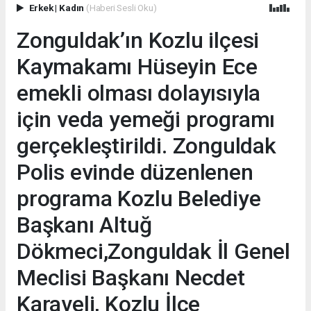
Erkek
|
Kadın
(Haberi Sesli Oku)
Zonguldak’ın Kozlu ilçesi
Kaymakamı Hüseyin Ece
emekli olması dolayısıyla
için veda yemeği programı
gerçekleştirildi. Zonguldak
Polis evinde düzenlenen
programa Kozlu Belediye
Başkanı Altuğ
Dökmeci,Zonguldak İl Genel
Meclisi Başkanı Necdet
Karaveli, Kozlu İlçe