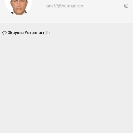
tans67@hotmail.com
Okuyucu Yorumları
(0)
Gönder
Yorum yazarak Topluluk Kuralları’nı kabul etmiş bulunuyor ve
batikaradenizhaber.com sitesine yaptığınız yorumunuzla ilgili doğrudan veya dolaylı
tüm sorumluluğu tek başınıza üstleniyorsunuz. Yazılan tüm yorumlardan site
yönetimi hiçbir şekilde sorumlu tutulamaz.
haber paketi
haber scripti
haber yazılımı
Tüm hakları saklı tutulmaktadır.Copyright 2026©
Haber Yazılımı:
Web Aksiyon ®