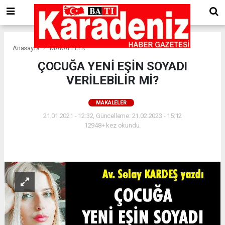
Anasayfa
MAKALELER
ÇOCUĞA YENİ EŞİN SOYADI
VERİLEBİLİR Mİ?
MAKALELER
21.01.2021 - 12:32, Güncelleme: 21.02.2023 - 15:12
12948+ kez okundu.