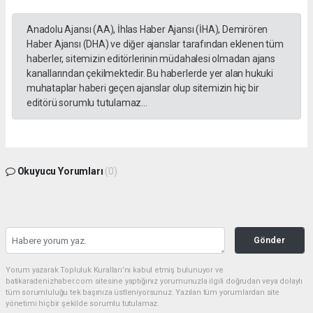
Anadolu Ajansı (AA), İhlas Haber Ajansı (İHA), Demirören
Haber Ajansı (DHA) ve diğer ajanslar tarafından eklenen tüm
haberler, sitemizin editörlerinin müdahalesi olmadan ajans
kanallarından çekilmektedir. Bu haberlerde yer alan hukuki
muhataplar haberi geçen ajanslar olup sitemizin hiç bir
editörü sorumlu tutulamaz...
Okuyucu Yorumları
(0)
Gönder
Yorum yazarak Topluluk Kuralları’nı kabul etmiş bulunuyor ve
batikaradenizhaber.com sitesine yaptığınız yorumunuzla ilgili doğrudan veya dolaylı
tüm sorumluluğu tek başınıza üstleniyorsunuz. Yazılan tüm yorumlardan site
yönetimi hiçbir şekilde sorumlu tutulamaz.