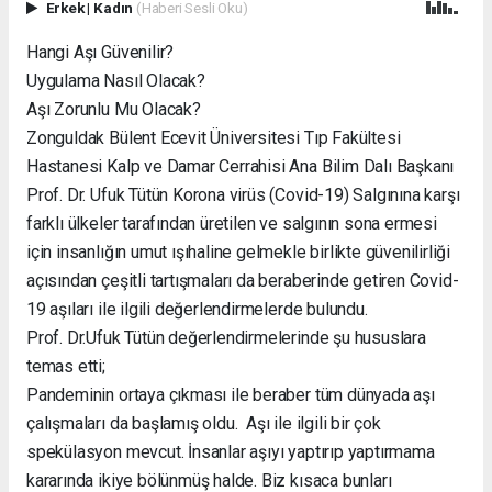
Erkek
|
Kadın
(Haberi Sesli Oku)
Hangi Aşı Güvenilir?
Uygulama Nasıl Olacak?
Aşı Zorunlu Mu Olacak?
Zonguldak Bülent Ecevit Üniversitesi Tıp Fakültesi
Hastanesi Kalp ve Damar Cerrahisi Ana Bilim Dalı Başkanı
Prof. Dr. Ufuk Tütün Korona virüs (Covid-19) Salgınına karşı
farklı ülkeler tarafından üretilen ve salgının sona ermesi
için insanlığın umut ışıhaline gelmekle birlikte güvenilirliği
açısından çeşitli tartışmaları da beraberinde getiren Covid-
19 aşıları ile ilgili değerlendirmelerde bulundu.
Prof. Dr.Ufuk Tütün değerlendirmelerinde şu hususlara
temas etti;
Pandeminin ortaya çıkması ile beraber tüm dünyada aşı
çalışmaları da başlamış oldu. Aşı ile ilgili bir çok
spekülasyon mevcut. İnsanlar aşıyı yaptırıp yaptırmama
kararında ikiye bölünmüş halde. Biz kısaca bunları