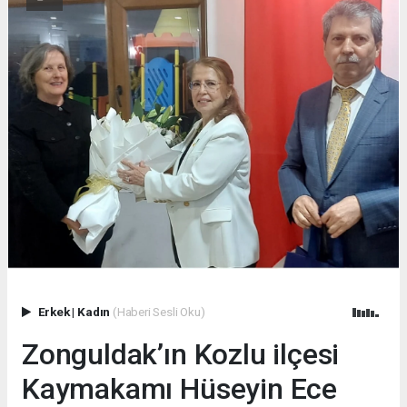
Erkek
|
Kadın
(Haberi Sesli Oku)
Zonguldak’ın Kozlu ilçesi
Kaymakamı Hüseyin Ece