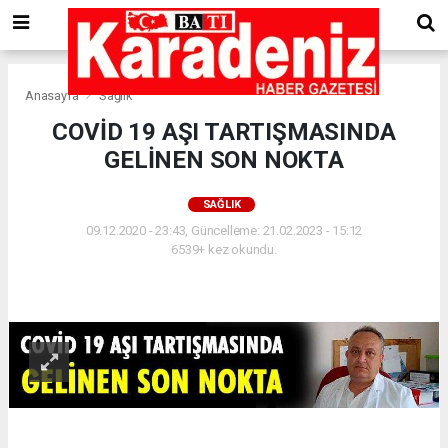
Anasayfa
Sağlık
COVİD 19 AŞI TARTIŞMASINDA
GELİNEN SON NOKTA
SAĞLIK
09.12.2020 - 23:43, Güncelleme: 21.02.2023 - 15:12
6539+ kez okundu.