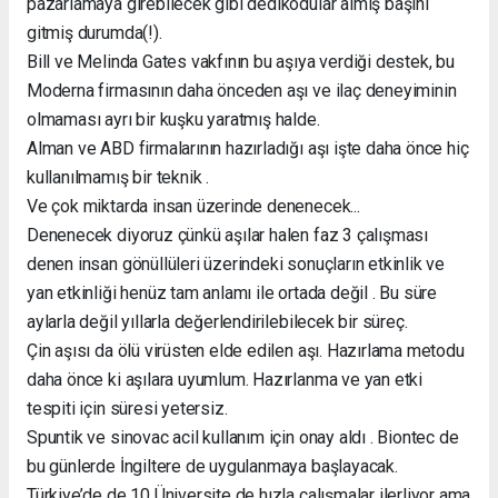
pazarlamaya girebilecek gibi dedikodular almış başını
gitmiş durumda(!).
Bill ve Melinda Gates vakfının bu aşıya verdiği destek, bu
Moderna firmasının daha önceden aşı ve ilaç deneyiminin
olmaması ayrı bir kuşku yaratmış halde.
Alman ve ABD firmalarının hazırladığı aşı işte daha önce hiç
kullanılmamış bir teknik .
Ve çok miktarda insan üzerinde denenecek...
Denenecek diyoruz çünkü aşılar halen faz 3 çalışması
denen insan gönüllüleri üzerindeki sonuçların etkinlik ve
yan etkinliği henüz tam anlamı ile ortada değil . Bu süre
aylarla değil yıllarla değerlendirilebilecek bir süreç.
Çin aşısı da ölü virüsten elde edilen aşı. Hazırlama metodu
daha önce ki aşılara uyumlum. Hazırlanma ve yan etki
tespiti için süresi yetersiz.
Spuntik ve sinovac acil kullanım için onay aldı . Biontec de
bu günlerde İngiltere de uygulanmaya başlayacak.
Türkiye’de de 10 Üniversite de hızla çalışmalar ilerliyor ama