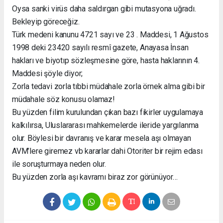
Oysa sanki virüs daha saldırgan gibi mutasyona uğradı.
Bekleyip göreceğiz.
Türk medeni kanunu 4721 sayı ve 23 . Maddesi, 1 Ağustos
1998 deki 23420 sayılı resmî gazete, Anayasa İnsan
hakları ve biyotıp sözleşmesine göre, hasta haklarının 4.
Maddesi şöyle diyor;
Zorla tedavi zorla tıbbi müdahale zorla örnek alma gibi bir
müdahale söz konusu olamaz!
Bu yüzden filim kurulundan çıkan bazı fikirler uygulamaya
kalkılırsa, Uluslararası mahkemelerde ileride yargılanma
olur. Böylesi bir davranış ve karar mesela aşı olmayan
AVM’lere giremez vb kararlar dahi Otoriter bir rejim edası
ile soruşturmaya neden olur.
Bu yüzden zorla aşı kavramı biraz zor görünüyor…