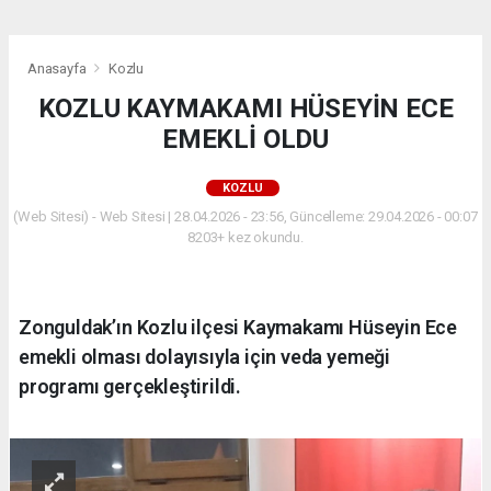
Anasayfa
Kozlu
KOZLU KAYMAKAMI HÜSEYİN ECE
EMEKLİ OLDU
KOZLU
(Web Sitesi) - Web Sitesi | 28.04.2026 - 23:56, Güncelleme: 29.04.2026 - 00:07
8203+ kez okundu.
Zonguldak’ın Kozlu ilçesi Kaymakamı Hüseyin Ece
emekli olması dolayısıyla için veda yemeği
programı gerçekleştirildi.