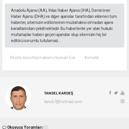
Anadolu Ajansı (AA), İhlas Haber Ajansı (İHA), Demirören
Haber Ajansı (DHA) ve diğer ajanslar tarafından eklenen tüm
haberler, sitemizin editörlerinin müdahalesi olmadan ajans
kanallarından çekilmektedir. Bu haberlerde yer alan hukuki
muhataplar haberi geçen ajanslar olup sitemizin hiç bir
editörü sorumlu tutulamaz...
#Kozlu ilçesi Kaymakamı Hüseyin Ece
#emekli
TANSEL KARDEŞ
tans67@hotmail.com
Okuyucu Yorumları
(0)