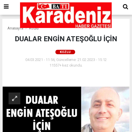
Anasayfa
Kozlu
DUALAR ENGİN ATEŞOĞLU İÇİN
KOZLU
04.03.2021 - 11:56, Güncelleme: 21.02.2023 - 15:12
11557+ kez okundu.