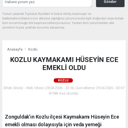
Gönder
Yorum yazarak Topluluk Kuralları’nı kabul etmiş bulunuyor ve
batikaradenizhaber.com sitesine yaptığınız yorumunuzla ilgili doğrudan veya dolaylı
tüm sorumluluğu tek başınıza üstleniyorsunuz. Yazılan tüm yorumlardan site
yönetimi hiçbir şekilde sorumlu tutulamaz.
Anasayfa
Kozlu
KOZLU KAYMAKAMI HÜSEYİN ECE
EMEKLİ OLDU
KOZLU
(Web Sitesi) - Web Sitesi | 28.04.2026 - 23:56, Güncelleme: 29.04.2026 - 00:07
8198+ kez okundu.
Zonguldak’ın Kozlu ilçesi Kaymakamı Hüseyin Ece
emekli olması dolayısıyla için veda yemeği