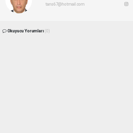
tans67@hotmail.com
Okuyucu Yorumları
(0)
Gönder
Yorum yazarak Topluluk Kuralları’nı kabul etmiş bulunuyor ve
batikaradenizhaber.com sitesine yaptığınız yorumunuzla ilgili doğrudan veya dolaylı
tüm sorumluluğu tek başınıza üstleniyorsunuz. Yazılan tüm yorumlardan site
yönetimi hiçbir şekilde sorumlu tutulamaz.
haber paketi
haber scripti
haber yazılımı
Tüm hakları saklı tutulmaktadır.Copyright 2026©
Haber Yazılımı:
Web Aksiyon ®