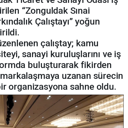
tirilen “Zonguldak Sınai
rkındalık Çalıştayı” yoğun
rildi.
zenlenen çalıştay; kamu
iteyi, sanayi kuruluşlarını ve iş
formda buluşturarak fikirden
n markalaşmaya uzanan sürecin
 bir organizasyona sahne oldu.