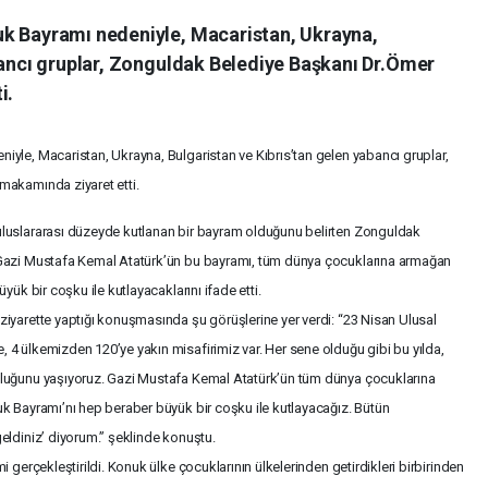
uk Bayramı nedeniyle, Macaristan, Ukrayna,
abancı gruplar, Zonguldak Belediye Başkanı Dr.Ömer
i.
yle, Macaristan, Ukrayna, Bulgaristan ve Kıbrıs’tan gelen yabancı gruplar,
makamında ziyaret etti.
luslararası düzeyde kutlanan bir bayram olduğunu belirten Zonguldak
 Gazi Mustafa Kemal Atatürk’ün bu bayramı, tüm dünya çocuklarına armağan
ük bir coşku ile kutlayacaklarını ifade etti.
iyarette yaptığı konuşmasında şu görüşlerine yer verdi: “23 Nisan Ulusal
4 ülkemizden 120’ye yakın misafirimiz var. Her sene olduğu gibi bu yılda,
uluğunu yaşıyoruz. Gazi Mustafa Kemal Atatürk’ün tüm dünya çocuklarına
k Bayramı’nı hep beraber büyük bir coşku ile kutlayacağız. Bütün
eldiniz’ diyorum.” şeklinde konuştu.
 gerçekleştirildi. Konuk ülke çocuklarının ülkelerinden getirdikleri birbirinden