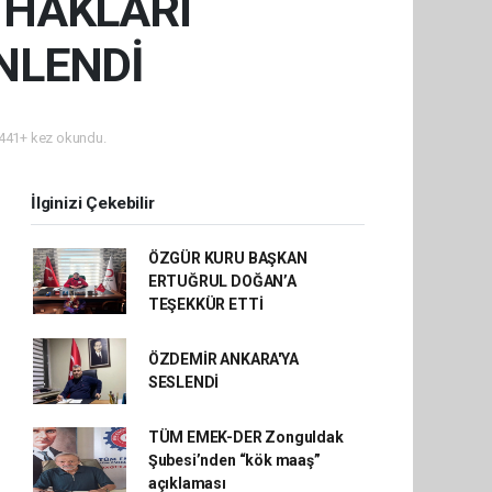
 HAKLARI
NLENDİ
441+ kez okundu.
İlginizi Çekebilir
ÖZGÜR KURU BAŞKAN
ERTUĞRUL DOĞAN’A
TEŞEKKÜR ETTİ
ÖZDEMİR ANKARA'YA
SESLENDİ
TÜM EMEK-DER Zonguldak
Şubesi’nden “kök maaş”
açıklaması