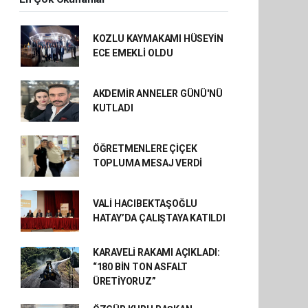
KOZLU KAYMAKAMI HÜSEYİN
ECE EMEKLİ OLDU
AKDEMİR ANNELER GÜNÜ'NÜ
KUTLADI
ÖĞRETMENLERE ÇİÇEK
TOPLUMA MESAJ VERDİ
VALİ HACIBEKTAŞOĞLU
HATAY’DA ÇALIŞTAYA KATILDI
KARAVELİ RAKAMI AÇIKLADI:
“180 BİN TON ASFALT
ÜRETİYORUZ”