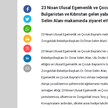
23 Nisan Ulusal Egemenlik ve Çoc
Bulgaristan ve Kıbrıstan gelen y
Selim Alanı makamında ziyaret ett
23 Nisan Ulusal Egemenlik ve Çocuk Bayramı nedeni
Zonguldak Belediye Başkanı Dr.Ömer Selim Alan’ı 
23 Nisan Ulusal Egemenlik ve Çocuk Bayramı’nın u
Belediye Başkanı Dr. Ömer Selim Alan, Ulu Önder
ettiğini ve Ulusal Egemenlik ve Çocuk Bayramı’nı büy
Zonguldak Belediye Başkanı Dr. Ömer Selim Alan, z
Egemenlik ve Çocuk Bayramı’mız olması nedeniyle, 
dünya çocuklarımızı şehrimizde ağırlamanın mutl
armağan ettiği, 23 Nisan Ulusal Egemenlik ve Çocu
yavrularımıza, ülkemize ve Zonguldak’ımıza ‘hoş g
Konuşmaların ardından, ülkeler arası hediye takdimi