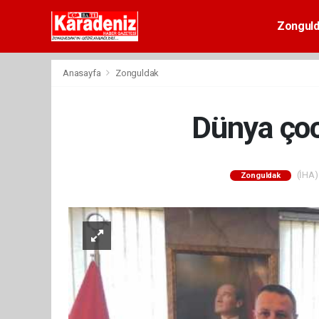
Zongul
Anasayfa
Zonguldak
Dünya çocu
(İHA) 
Zonguldak