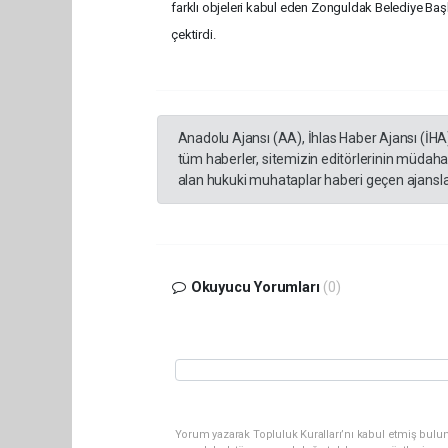
farklı objeleri kabul eden Zonguldak Belediye Başk
çektirdi.
Anadolu Ajansı (AA), İhlas Haber Ajansı (İHA
tüm haberler, sitemizin editörlerinin müdaha
alan hukuki muhataplar haberi geçen ajanslar
Okuyucu Yorumları
(0)
Yorum yazarak Topluluk Kuralları’nı kabul etmiş bulu