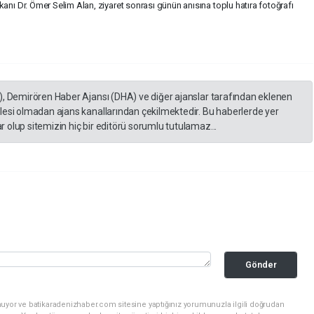
anı Dr. Ömer Selim Alan, ziyaret sonrası günün anısına toplu hatıra fotoğrafı
), Demirören Haber Ajansı (DHA) ve diğer ajanslar tarafından eklenen
lesi olmadan ajans kanallarından çekilmektedir. Bu haberlerde yer
 olup sitemizin hiç bir editörü sorumlu tutulamaz...
Gönder
nuyor ve batikaradenizhaber.com sitesine yaptığınız yorumunuzla ilgili doğrudan