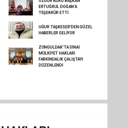
ÖZGÜR KURU BAŞKAN
ERTUĞRUL DOĞAN’A
TEŞEKKÜR ETTİ
UĞUR TAŞKESER’DEN GÜZEL
HABERLER GELİYOR
ZONGULDAK’TA SINAİ
MÜLKİYET HAKLARI
FARKINDALIK ÇALIŞTAYI
DÜZENLENDİ