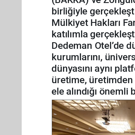
birliğiyle gerçekleş
Mülkiyet Hakları Fa
katılımla gerçekleşti
Dedeman Otel’de dü
kurumlarını, ünivers
dünyasını aynı plat
üretime, üretimde
ele alındığı önemli