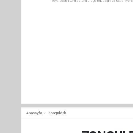
veya dolaylı tüm sorumluluğu tek başınıza üstleniyor
Anasayfa
Zonguldak