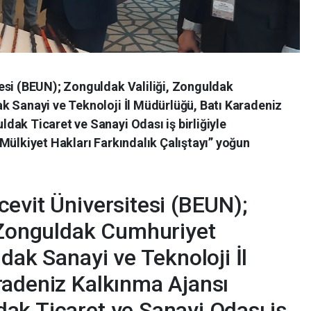
esi (BEUN); Zonguldak Valiliği, Zonguldak
k Sanayi ve Teknoloji İl Müdürlüğü, Batı Karadeniz
dak Ticaret ve Sanayi Odası iş birliğiyle
Mülkiyet Hakları Farkındalık Çalıştayı” yoğun
evit Üniversitesi (BEUN);
, Zonguldak Cumhuriyet
dak Sanayi ve Teknoloji İl
radeniz Kalkınma Ajansı
ak Ticaret ve Sanayi Odası iş