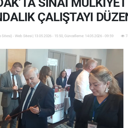
AK’TA SINAİ MÜLKİYET
NDALIK ÇALIŞTAYI DÜZE
Sitesi) - Web Sitesi | 13.05.2026 - 15:50, Güncelleme: 14.05.2026 - 09:59
7