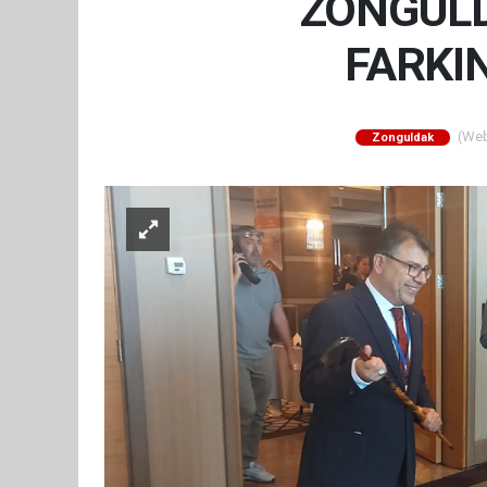
ZONGULD
FARKI
(Web 
Zonguldak