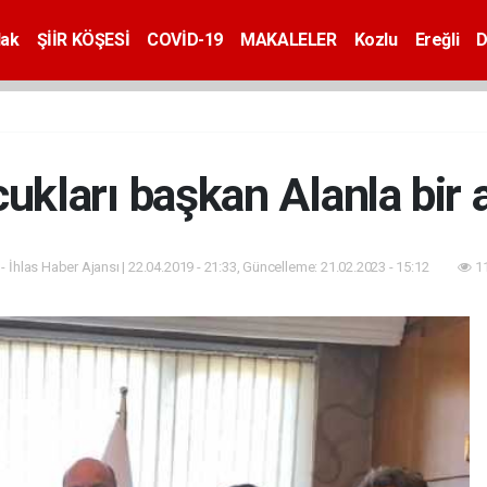
dak
ŞİİR KÖŞESİ
COVİD-19
MAKALELER
Kozlu
Ereğli
D
kları başkan Alanla bir 
- İhlas Haber Ajansı | 22.04.2019 - 21:33, Güncelleme: 21.02.2023 - 15:12
11