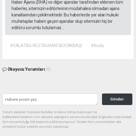
Haber Ajansı (DHA) ve diğer ajanslar tarafından eklenen tüm
haberler, sitemizin editörlerinin müdahalesi olmadan ajans
kanallarından çekilmektedir. Bu haberlerde yer alan hukuki
muhataplar haberi geçen ajanslar olup sitemizin hiç bir
editörü sorumlu tutulamaz...
#GALATALI RESTAURANT&OCAKBAŞI
#Kozlu
Okuyucu Yorumları
(0)
Gönder
Yorum yazarak Topluluk Kuralları’nı kabul etmiş bulunuyor ve
batikaradenizhaber.com sitesine yaptığınız yorumunuzla ilgili doğrudan veya dolaylı
tüm sorumluluğu tek başınıza üstleniyorsunuz. Yazılan tüm yorumlardan site
yönetimi hiçbir şekilde sorumlu tutulamaz.