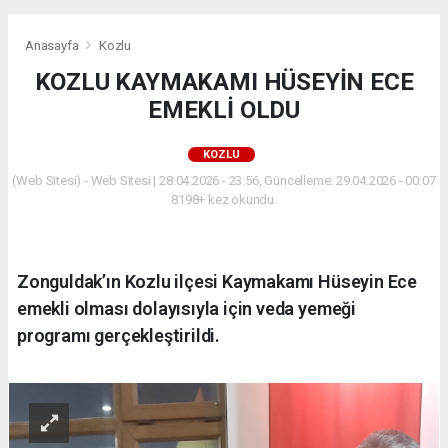
Anasayfa
Kozlu
KOZLU KAYMAKAMI HÜSEYİN ECE
EMEKLİ OLDU
KOZLU
(Web Sitesi) - Web Sitesi | 28.04.2026 - 23:56, Güncelleme: 29.04.2026 - 00:07
8198+ kez okundu.
Zonguldak’ın Kozlu ilçesi Kaymakamı Hüseyin Ece
emekli olması dolayısıyla için veda yemeği
programı gerçekleştirildi.