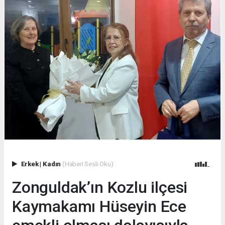
Erkek
|
Kadın
(Haberi Sesli Oku)
Zonguldak’ın Kozlu ilçesi
Kaymakamı Hüseyin Ece