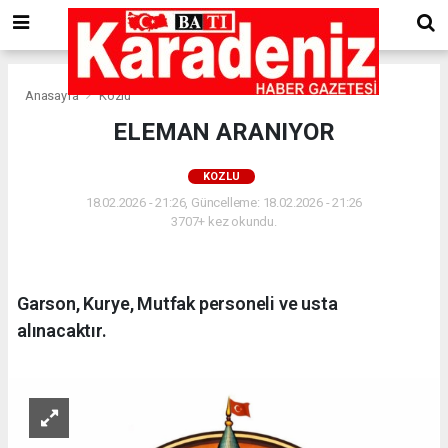
Anasayfa
Kozlu
ELEMAN ARANIYOR
KOZLU
18.02.2026 - 21:26, Güncelleme: 18.02.2026 - 21:26
3707+ kez okundu.
Garson, Kurye, Mutfak personeli ve usta
alınacaktır.