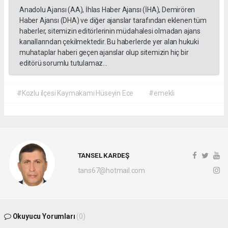
Anadolu Ajansı (AA), İhlas Haber Ajansı (İHA), Demirören
Haber Ajansı (DHA) ve diğer ajanslar tarafından eklenen tüm
haberler, sitemizin editörlerinin müdahalesi olmadan ajans
kanallarından çekilmektedir. Bu haberlerde yer alan hukuki
muhataplar haberi geçen ajanslar olup sitemizin hiç bir
editörü sorumlu tutulamaz...
#Kozlu ilçesi Kaymakamı Hüseyin Ece
#emekli
TANSEL KARDEŞ
tans67@hotmail.com
Okuyucu Yorumları
(0)