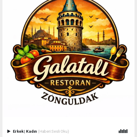
Erkek
|
Kadın
(Haberi Sesli Oku)