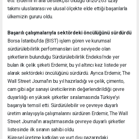
etti. Erdemir’in ana destekçisi olduğu Grizu-263 uzay
takımı uluslararası ve ulusal ölçekte elde ettiği başarılarla
ülkemizin gururu oldu.
Başarılı çalışmalarıyla sektördeki
öncülüğünü sürdürdü
Borsa İstanbul’da (BIST) işlem gören ve kurumsal
sürdürülebilirlik performansları üst seviyede olan
şirketlerin bulunduğu Sürdürülebilirlik Endeksi’nde yer
bulan ilk çelik şirketi Erdemir, bu yıl altıncı kez listede yer
alarak sektördeki öncülüğünü sürdürdü. Ayrıca Erdemir, The
Wall Street Journal'ın bu yıl hazırladığı ve çelik, çimento,
cam gibi ağır sanayi üreticilerinin değerlendirildiği çevre
duyarlılığı en yüksek şirketler sıralamasında Türkiye’yi
başarıyla temsil etti. Sürdürülebilir ve çevreye duyarlı
üretim anlayışıyla çalışmalarını sürdüren Erdemir, The Wall
Street Journal’ın araştırmasında çevreye duyarlı şirketler
listesinde ilk sıranın sahibi oldu.
Küresel üretime katkıları ve yurt dışı pazarındaki