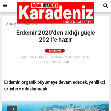
Anasayfa
Ekonomi
Erdemir 2020’den aldığı güçle
2021’e hazır
EKONOMI
14.01.2021 - 14:47, Güncelleme: 21.02.2023 - 15:12
12979+ kez okundu.
Erdemir, organik büyümeye devam edecek, yenilikçi
ürünlere odaklanacak