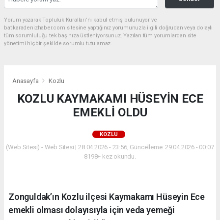
Yorum yazarak Topluluk Kuralları’nı kabul etmiş bulunuyor ve
batikaradenizhaber.com sitesine yaptığınız yorumunuzla ilgili doğrudan veya dolaylı
tüm sorumluluğu tek başınıza üstleniyorsunuz. Yazılan tüm yorumlardan site
yönetimi hiçbir şekilde sorumlu tutulamaz.
Anasayfa
Kozlu
KOZLU KAYMAKAMI HÜSEYİN ECE
EMEKLİ OLDU
KOZLU
(Web Sitesi) - Web Sitesi | 28.04.2026 - 23:56, Güncelleme: 29.04.2026 - 00:07
8198+ kez okundu.
Zonguldak’ın Kozlu ilçesi Kaymakamı Hüseyin Ece
emekli olması dolayısıyla için veda yemeği