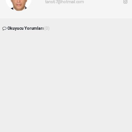
tans67@hotmail.com
Okuyucu Yorumları
(0)
Gönder
Yorum yazarak Topluluk Kuralları’nı kabul etmiş bulunuyor ve
batikaradenizhaber.com sitesine yaptığınız yorumunuzla ilgili doğrudan veya dolaylı
tüm sorumluluğu tek başınıza üstleniyorsunuz. Yazılan tüm yorumlardan site
yönetimi hiçbir şekilde sorumlu tutulamaz.
haber paketi
haber scripti
haber yazılımı
Tüm hakları saklı tutulmaktadır.Copyright 2026©
Haber Yazılımı:
Web Aksiyon ®