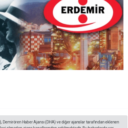
), Demirören Haber Ajansı (DHA) ve diğer ajanslar tarafından eklenen
lesi olmadan ajans kanallarından çekilmektedir. Bu haberlerde yer