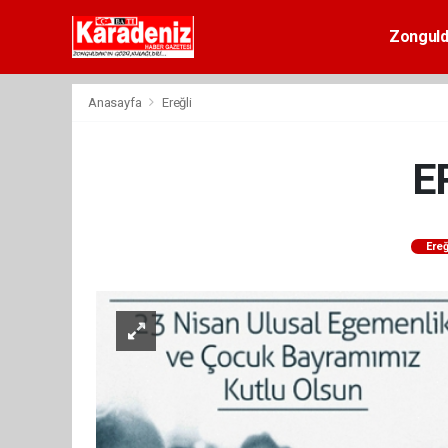
Zongul
Anasayfa
Ereğli
E
Ereğ