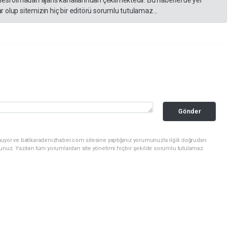
 olup sitemizin hiç bir editörü sorumlu tutulamaz...
Gönder
nuyor ve batikaradenizhaber.com sitesine yaptığınız yorumunuzla ilgili doğrudan
sunuz. Yazılan tüm yorumlardan site yönetimi hiçbir şekilde sorumlu tutulamaz.