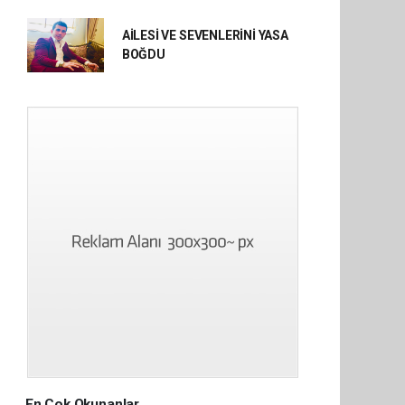
AİLESİ VE SEVENLERİNİ YASA
BOĞDU
En Çok Okunanlar