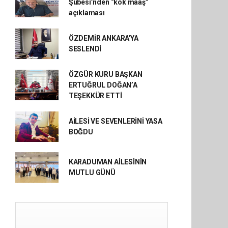
Şubesi’nden “kök maaş”
açıklaması
ÖZDEMİR ANKARA'YA
SESLENDİ
ÖZGÜR KURU BAŞKAN
ERTUĞRUL DOĞAN’A
TEŞEKKÜR ETTİ
AİLESİ VE SEVENLERİNİ YASA
BOĞDU
KARADUMAN AİLESİNİN
MUTLU GÜNÜ