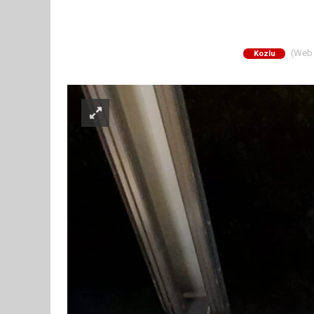
(Web S
Kozlu