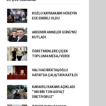
KOZLU KAYMAKAMI HÜSEYİN
ECE EMEKLİ OLDU
AKDEMİR ANNELER GÜNÜ'NÜ
KUTLADI
ÖĞRETMENLERE ÇİÇEK
TOPLUMA MESAJ VERDİ
VALİ HACIBEKTAŞOĞLU
HATAY’DA ÇALIŞTAYA KATILDI
KARAVELİ RAKAMI AÇIKLADI:
“180 BİN TON ASFALT
ÜRETİYORUZ”