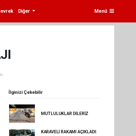
evrek
Diğer
Menü
JI
u.
İlginizi Çekebilir
MUTLULUKLAR DİLERİZ
KARAVELİ RAKAMI AÇIKLADI: