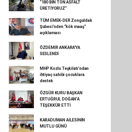
“180 BİN TON ASFALT
ÜRETİYORUZ”
TÜM EMEK-DER Zonguldak
Şubesi’nden “kök maaş”
açıklaması
ÖZDEMİR ANKARA'YA
SESLENDİ
MHP Kozlu Teşkilatı’ndan
ihtiyaç sahibi çocuklara
destek
ÖZGÜR KURU BAŞKAN
ERTUĞRUL DOĞAN’A
TEŞEKKÜR ETTİ
KARADUMAN AİLESİNİN
MUTLU GÜNÜ