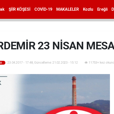
dak
ŞİİR KÖŞESİ
COVİD-19
MAKALELER
Kozlu
Ereğli
D
RDEMİR 23 NİSAN MESA
23.04.2017 - 17:48, Güncelleme: 21.02.2023 - 15:12
11753+ kez okund
li