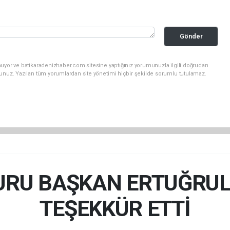
Gönder
nuyor ve batikaradenizhaber.com sitesine yaptığınız yorumunuzla ilgili doğrudan
sunuz. Yazılan tüm yorumlardan site yönetimi hiçbir şekilde sorumlu tutulamaz.
URU BAŞKAN ERTUĞRUL
TEŞEKKÜR ETTİ