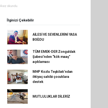
 kez okundu.
İlginizi Çekebilir
AİLESİ VE SEVENLERİNİ YASA
BOĞDU
TÜM EMEK-DER Zonguldak
Şubesi’nden “kök maaş”
açıklaması
MHP Kozlu Teşkilatı’ndan
ihtiyaç sahibi çocuklara
destek
MUTLULUKLAR DİLERİZ