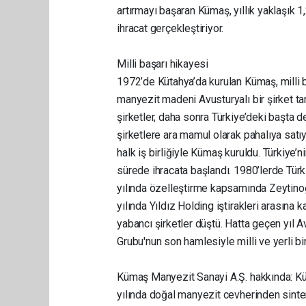
artırmayı başaran Kümaş, yıllık yaklaşık 
ihracat gerçekleştiriyor.
Milli başarı hikayesi
1972’de Kütahya’da kurulan Kümaş, milli 
manyezit madeni Avusturyalı bir şirket ta
şirketler, daha sonra Türkiye’deki başta 
şirketlere ara mamul olarak pahalıya satı
halk iş birliğiyle Kümaş kuruldu. Türkiye’n
sürede ihracata başlandı. 1980’lerde Türk
yılında özelleştirme kapsamında Zeytino
yılında Yıldız Holding iştirakleri arasına 
yabancı şirketler düştü. Hatta geçen yıl
Grubu'nun son hamlesiyle milli ve yerli b
Kümaş Manyezit Sanayi A.Ş. hakkında: Kü
yılında doğal manyezit cevherinden sinte