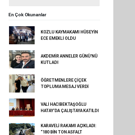
En Çok Okunanlar
KOZLU KAYMAKAMI HÜSEYİN
ECE EMEKLİ OLDU
AKDEMİR ANNELER GÜNÜ'NÜ
KUTLADI
ÖĞRETMENLERE ÇİÇEK
TOPLUMA MESAJ VERDİ
VALİ HACIBEKTAŞOĞLU
HATAY’DA ÇALIŞTAYA KATILDI
KARAVELİ RAKAMI AÇIKLADI:
“180 BİN TON ASFALT