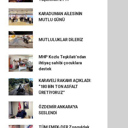
KARADUMAN AİLESİNİN
MUTLU GÜNÜ
MUTLULUKLAR DİLERİZ
MHP Kozlu Teşkilatı’ndan
ihtiyaç sahibi çocuklara
destek
KARAVELİ RAKAMI AÇIKLADI:
“180 BİN TON ASFALT
ÜRETİYORUZ”
ÖZDEMİR ANKARA'YA
SESLENDİ
TÜM EMEK-DER Zonguldak