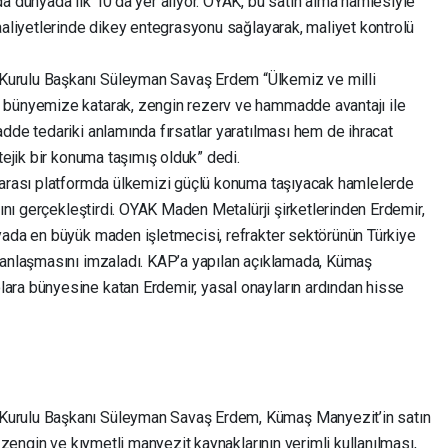
a dünyada ilk 10’da yer alıyor. OYAK, bu satın alma hamlesiyle
aaliyetlerinde dikey entegrasyonu sağlayarak, maliyet kontrolü
urulu Başkanı Süleyman Savaş Erdem “Ülkemiz ve milli
 bünyemize katarak, zengin rezerv ve hammadde avantajı ile
dde tedariki anlamında fırsatlar yaratılması hem de ihracat
tejik bir konuma taşımış olduk” dedi.
rarası platformda ülkemizi güçlü konuma taşıyacak hamlelerde
mını gerçekleştirdi. OYAK Maden Metalürji şirketlerinden Erdemir,
yada en büyük maden işletmecisi, refrakter sektörünün Türkiye
 anlaşmasını imzaladı. KAP’a yapılan açıklamada, Kümaş
ara bünyesine katan Erdemir, yasal onayların ardından hisse
Kurulu Başkanı Süleyman Savaş Erdem, Kümaş Manyezit’in satın
n zengin ve kıymetli manyezit kaynaklarının verimli kullanılması,