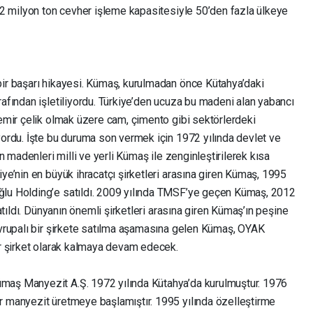
1,2 milyon ton cevher işleme kapasitesiyle 50’den fazla ülkeye
bir başarı hikayesi. Kümaş, kurulmadan önce Kütahya’daki
rafından işletiliyordu. Türkiye’den ucuza bu madeni alan yabancı
demir çelik olmak üzere cam, çimento gibi sektörlerdeki
yordu. İşte bu duruma son vermek için 1972 yılında devlet ve
in madenleri milli ve yerli Kümaş ile zenginleştirilerek kısa
iye’nin en büyük ihracatçı şirketleri arasına giren Kümaş, 1995
ğlu Holding’e satıldı. 2009 yılında TMSF’ye geçen Kümaş, 2012
katıldı. Dünyanın önemli şirketleri arasına giren Kümaş’ın peşine
 Avrupalı bir şirkete satılma aşamasına gelen Kümaş, OYAK
ir şirket olarak kalmaya devam edecek.
maş Manyezit A.Ş. 1972 yılında Kütahya’da kurulmuştur. 1976
r manyezit üretmeye başlamıştır. 1995 yılında özelleştirme