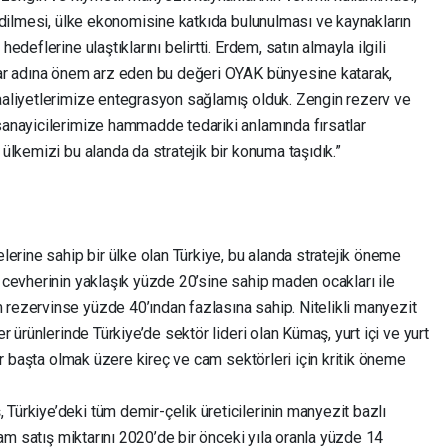
e edilmesi, ülke ekonomisine katkıda bulunulması ve kaynakların
edeflerine ulaştıklarını belirtti. Erdem, satın almayla ilgili
klar adına önem arz eden bu değeri OYAK bünyesine katarak,
faaliyetlerimize entegrasyon sağlamış olduk. Zengin rezerv ve
 sanayicilerimize hammadde tedariki anlamında fırsatlar
 ülkemizi bu alanda da stratejik bir konuma taşıdık.”
rine sahip bir ülke olan Türkiye, bu alanda stratejik öneme
t cevherinin yaklaşık yüzde 20’sine sahip maden ocakları ile
 rezervinse yüzde 40’ından fazlasına sahip. Nitelikli manyezit
er ürünlerinde Türkiye’de sektör lideri olan Kümaş, yurt içi ve yurt
akır başta olmak üzere kireç ve cam sektörleri için kritik öneme
Türkiye’deki tüm demir-çelik üreticilerinin manyezit bazlı
plam satış miktarını 2020’de bir önceki yıla oranla yüzde 14