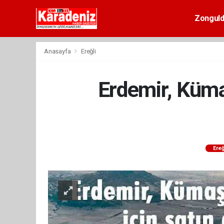
Zongul
Anasayfa
Ereğli
Erdemir, Küma
Ereğ