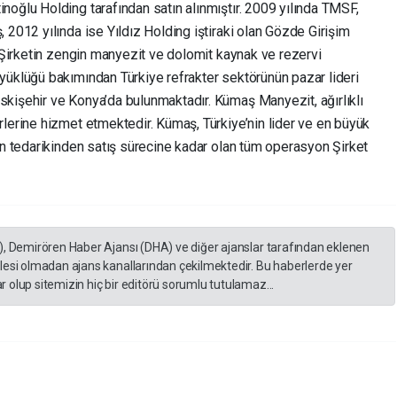
oğlu Holding tarafından satın alınmıştır. 2009 yılında TMSF,
 2012 yılında ise Yıldız Holding iştiraki olan Gözde Girişim
 Şirketin zengin manyezit ve dolomit kaynak ve rezervi
yüklüğü bakımından Türkiye refrakter sektörünün pazar lideri
kişehir ve Konya’da bulunmaktadır. Kümaş Manyezit, ağırlıklı
lerine hizmet etmektedir. Kümaş, Türkiye’nin lider ve en büyük
en tedarikinden satış sürecine kadar olan tüm operasyon Şirket
), Demirören Haber Ajansı (DHA) ve diğer ajanslar tarafından eklenen
lesi olmadan ajans kanallarından çekilmektedir. Bu haberlerde yer
 olup sitemizin hiç bir editörü sorumlu tutulamaz...