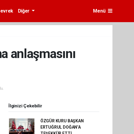
evrek
Diğer
Menü
ma anlaşmasını
u.
İlginizi Çekebilir
ÖZGÜR KURU BAŞKAN
ERTUĞRUL DOĞAN’A
TEŞEKKÜR ETTİ