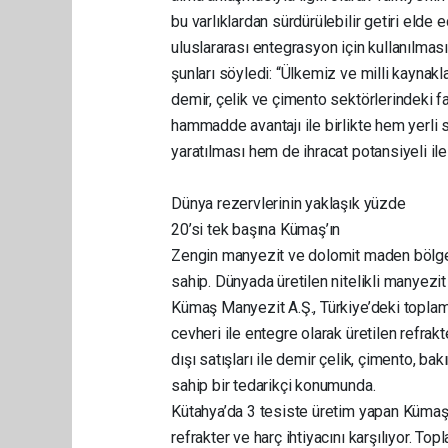
bu varlıklardan sürdürülebilir getiri eld
uluslararası entegrasyon için kullanılması h
şunları söyledi: “Ülkemiz ve milli kayna
demir, çelik ve çimento sektörlerindeki 
hammadde avantajı ile birlikte hem yerli
yaratılması hem de ihracat potansiyeli ile
Dünya rezervlerinin yaklaşık yüzde
20’si tek başına Kümaş’ın
Zengin manyezit ve dolomit maden bölgele
sahip. Dünyada üretilen nitelikli manyezi
Kümaş Manyezit A.Ş., Türkiye’deki toplam
cevheri ile entegre olarak üretilen refrakt
dışı satışları ile demir çelik, çimento, b
sahip bir tedarikçi konumunda.
Kütahya’da 3 tesiste üretim yapan Kümaş, 
refrakter ve harç ihtiyacını karşılıyor. To