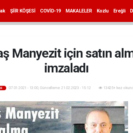
dak
ŞİİR KÖŞESİ
COVİD-19
MAKALELER
Kozlu
Ereğli
D
ş Manyezit için satın al
imzaladı
07.01.2021 - 13:00, Güncelleme: 21.02.2023 - 15:12
13425+ kez okund
li