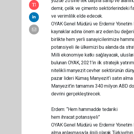
yüzde 20’sine tek başına sahip ve alanınd
demir, çelik ve çimento sektörlerindeki f
ve verimlilik elde edecek.
OYAK Genel Müdürü ve Erdemir Yönetim K
kaynaklar adına önem arz eden bu değeri
birlikte hem yerli sanayicilerimize hamma
potansiyeli ile ülkemizi bu alanda da stra
Milli ekonomiye katkı sağlayacak, ulusla
bulunan OYAK, 2021’in ilk stratejik yatırı
nitelikli manyezit cevher sektörünün dün
pazar lideri Kümaş Manyezit’i satın alma
Manyezit’in tamamını 340 milyon ABD dol
devrini gerçekleştirecek.
Erdem: “Hem hammadde tedariki
hem ihracat potansiyeli”
OYAK Genel Müdürü ve Erdemir Yönetim 
alma anlaşmasıyla ilgili olarak Türkiye’ni