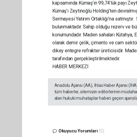
kapsamında Kümaş’ın 99,74’lük payı Zeytin
Kümaş’ı Zeytinoğlu Holding’ten devralmış,
Sermayesi Yatırım Ortaklığı’na satmıştır.
bulunmaktadır. Sahip olduğu rezerv ve bü
konumundadır. Maden sahaları Kütahya, Es
olarak demir çelik, çimento ve cam sektör
dikey entegre refrakter üreticisidir. Mad
tarafından gerçekleştirilmektedir.
HABER MERKEZİ
Anadolu Ajansı (AA), İhlas Haber Ajansı (İHA
tüm haberler, sitemizin editörlerinin müdaha
alan hukuki muhataplar haberi geçen ajanslar
Okuyucu Yorumları
(0)