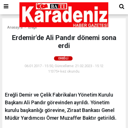
Anasayfa
Ereğli
Erdemir'de Ali Pandır dönemi sona
erdi
EREĞLI
06.01.2017 - 15:50, Güncelleme: 21.02.2023 - 15:12
11375+ kez okundu.
Ereğli Demir ve Çelik Fabrikaları Yönetim Kurulu
Başkanı Ali Pandır görevinden ayrıldı. Yönetim
kurulu başkanlığı görevine, Ziraat Bankası Genel
Müdür Yardımcısı Ömer Muzaffer Baktır getirildi.