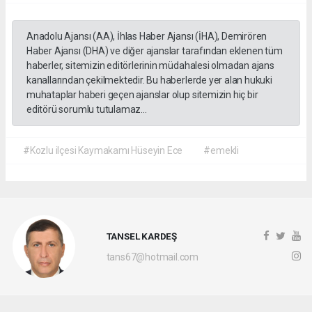
Anadolu Ajansı (AA), İhlas Haber Ajansı (İHA), Demirören
Haber Ajansı (DHA) ve diğer ajanslar tarafından eklenen tüm
haberler, sitemizin editörlerinin müdahalesi olmadan ajans
kanallarından çekilmektedir. Bu haberlerde yer alan hukuki
muhataplar haberi geçen ajanslar olup sitemizin hiç bir
editörü sorumlu tutulamaz...
#Kozlu ilçesi Kaymakamı Hüseyin Ece
#emekli
TANSEL KARDEŞ
tans67@hotmail.com