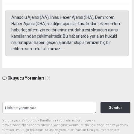
Anadolu Ajansı (AA), İhlas Haber Ajansı (İHA), Demirören
Haber Ajansı (DHA) ve diğer ajanslar tarafından eklenen tüm
haberler, sitemizin editörlerinin müdahalesi olmadan ajans
kanallarından çekilmektedir. Bu haberlerde yer alan hukuki
muhataplar haberi geçen ajanslar olup sitemizin hiç bir
editörü sorumlu tutulamaz...
Okuyucu Yorumları
(0)
Gönder
Yorum yazarak Topluluk Kuralları’nı kabul etmiş bulunuyor ve
batikaradenizhaber.com sitesine yaptığınız yorumunuzla ilgili doğrudan veya dolaylı
tüm sorumluluğu tek başınıza üstleniyorsunuz. Yazılan tüm yorumlardan site