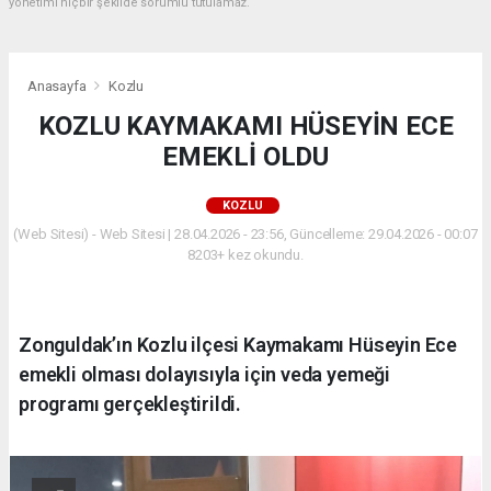
yönetimi hiçbir şekilde sorumlu tutulamaz.
Anasayfa
Kozlu
KOZLU KAYMAKAMI HÜSEYİN ECE
EMEKLİ OLDU
KOZLU
(Web Sitesi) - Web Sitesi | 28.04.2026 - 23:56, Güncelleme: 29.04.2026 - 00:07
8203+ kez okundu.
Zonguldak’ın Kozlu ilçesi Kaymakamı Hüseyin Ece
emekli olması dolayısıyla için veda yemeği
programı gerçekleştirildi.