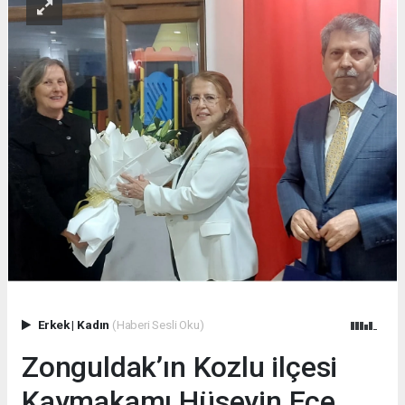
Erkek
|
Kadın
(Haberi Sesli Oku)
Zonguldak’ın Kozlu ilçesi
Kaymakamı Hüseyin Ece