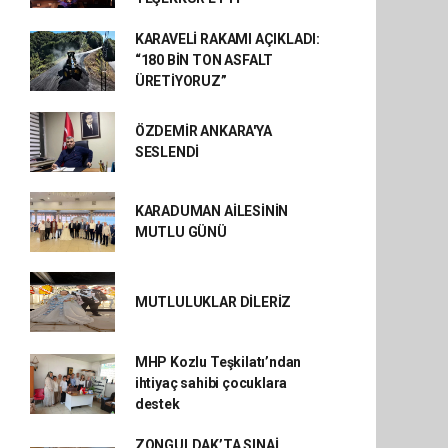
KARAVELİ RAKAMI AÇIKLADI:
“180 BİN TON ASFALT
ÜRETİYORUZ”
ÖZDEMİR ANKARA'YA
SESLENDİ
KARADUMAN AİLESİNİN
MUTLU GÜNÜ
MUTLULUKLAR DİLERİZ
MHP Kozlu Teşkilatı’ndan
ihtiyaç sahibi çocuklara
destek
ZONGULDAK’TA SINAİ