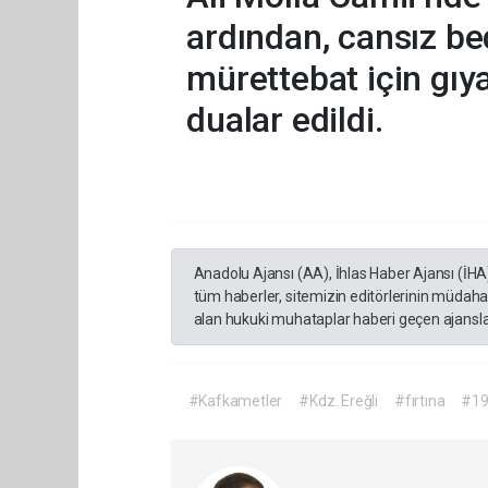
ardından, cansız be
mürettebat için gıy
dualar edildi.
Anadolu Ajansı (AA), İhlas Haber Ajansı (İHA
tüm haberler, sitemizin editörlerinin müdaha
alan hukuki muhataplar haberi geçen ajanslar
#Kafkametler
#Kdz. Ereğli
#fırtına
#19