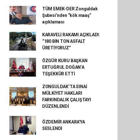
TÜM EMEK-DER Zonguldak
Şubesi’nden “kök maaş”
açıklaması
KARAVELİ RAKAMI AÇIKLADI:
“180 BİN TON ASFALT
ÜRETİYORUZ”
ÖZGÜR KURU BAŞKAN
ERTUĞRUL DOĞAN’A
TEŞEKKÜR ETTİ
ZONGULDAK’TA SINAİ
MÜLKİYET HAKLARI
FARKINDALIK ÇALIŞTAYI
DÜZENLENDİ
ÖZDEMİR ANKARA'YA
SESLENDİ