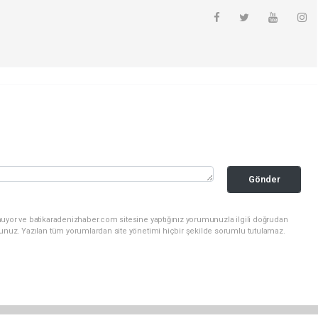
Gönder
nuyor ve batikaradenizhaber.com sitesine yaptığınız yorumunuzla ilgili doğrudan
sunuz. Yazılan tüm yorumlardan site yönetimi hiçbir şekilde sorumlu tutulamaz.