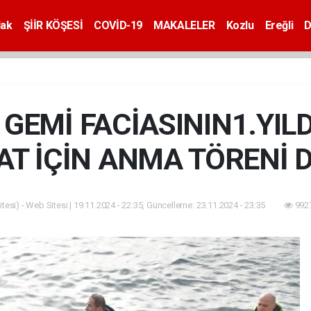
dak
ŞİİR KÖŞESİ
COVİD-19
MAKALELER
Kozlu
Ereğli
D
İ GEMİ FACİASININ1.Y
T İÇİN ANMA TÖRENİ 
tesi) - Web Sitesi | 19.11.2024 - 22:35, Güncelleme: 23.11.2024 - 23:35
9927