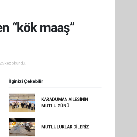
n “kök maaş”
25 kez okundu.
İlginizi Çekebilir
KARADUMAN AİLESİNİN
MUTLU GÜNÜ
MUTLULUKLAR DİLERİZ