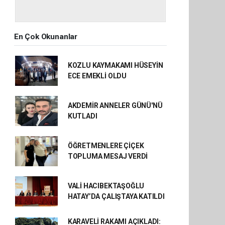
En Çok Okunanlar
KOZLU KAYMAKAMI HÜSEYİN
ECE EMEKLİ OLDU
AKDEMİR ANNELER GÜNÜ'NÜ
KUTLADI
ÖĞRETMENLERE ÇİÇEK
TOPLUMA MESAJ VERDİ
VALİ HACIBEKTAŞOĞLU
HATAY’DA ÇALIŞTAYA KATILDI
KARAVELİ RAKAMI AÇIKLADI: