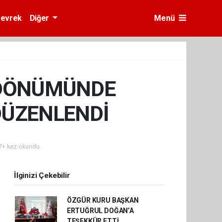
evrek
Diğer
Menü
ILDÖNÜMÜNDE
DÜZENLENDİ
+ kez okundu.
İlginizi Çekebilir
ÖZGÜR KURU BAŞKAN
ERTUĞRUL DOĞAN’A
TEŞEKKÜR ETTİ