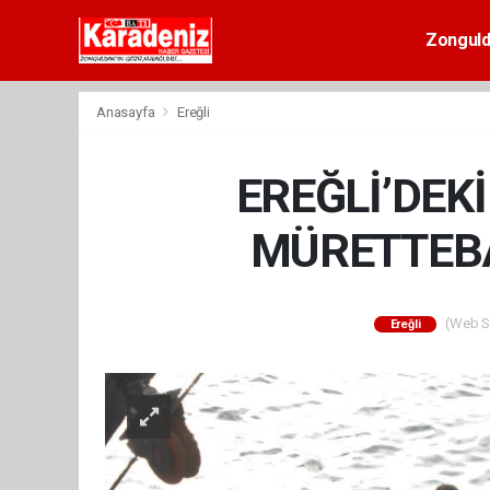
Zongul
Anasayfa
Ereğli
EREĞLİ’DEK
MÜRETTEBA
(Web Si
Ereğli