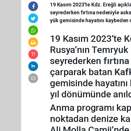
19 Kasım 2023’te Kdz. Ereğli açıkl
seyrederken fırtına nedeniyle ask
yük gemisinde hayatını kaybeden m
19 Kasım 2023’te
K
Rusya’nın Temryuk 
seyrederken
fırtın
çarparak batan
Kaf
gemisinde hayatını
yıl dönümünde anıld
Anma programı kaps
noktadan denize kara
Ali Molla Camii’nde