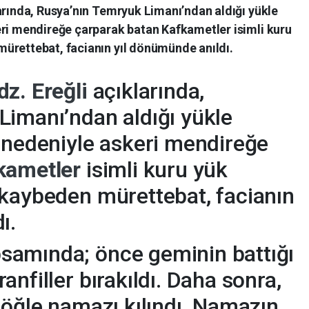
arında, Rusya’nın Temryuk Limanı’ndan aldığı yükle
eri mendireğe çarparak batan Kafkametler isimli kuru
ürettebat, facianın yıl dönümünde anıldı.
dz. Ereğli
açıklarında,
Limanı’ndan aldığı yükle
a
nedeniyle askeri mendireğe
kametler
isimli kuru yük
 kaybeden mürettebat, facianın
ı.
amında; önce geminin battığı
nfiller bırakıldı. Daha sonra,
 öğle namazı kılındı. Namazın