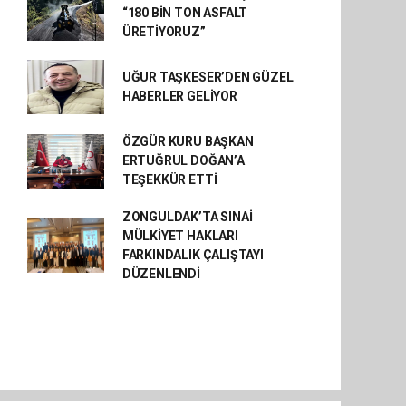
“180 BİN TON ASFALT
ÜRETİYORUZ”
UĞUR TAŞKESER’DEN GÜZEL
HABERLER GELİYOR
ÖZGÜR KURU BAŞKAN
ERTUĞRUL DOĞAN’A
TEŞEKKÜR ETTİ
ZONGULDAK’TA SINAİ
MÜLKİYET HAKLARI
FARKINDALIK ÇALIŞTAYI
DÜZENLENDİ