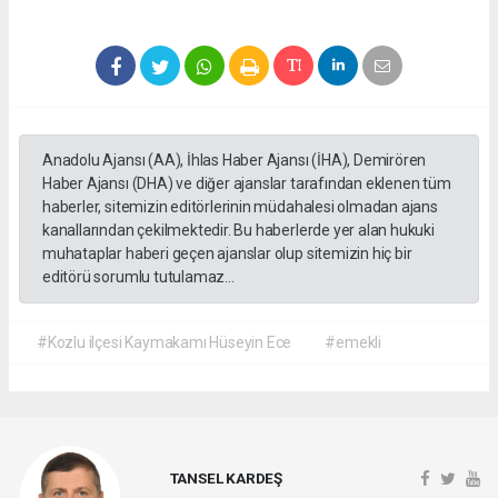
Anadolu Ajansı (AA), İhlas Haber Ajansı (İHA), Demirören
Haber Ajansı (DHA) ve diğer ajanslar tarafından eklenen tüm
haberler, sitemizin editörlerinin müdahalesi olmadan ajans
kanallarından çekilmektedir. Bu haberlerde yer alan hukuki
muhataplar haberi geçen ajanslar olup sitemizin hiç bir
editörü sorumlu tutulamaz...
#Kozlu ilçesi Kaymakamı Hüseyin Ece
#emekli
TANSEL KARDEŞ