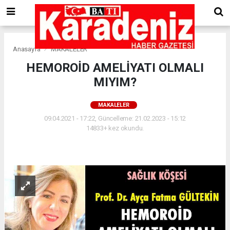
Anasayfa
MAKALELER
HEMOROİD AMELİYATI OLMALI
MIYIM?
MAKALELER
09.04.2021 - 17:22, Güncelleme: 21.02.2023 - 15:12
14833+ kez okundu.