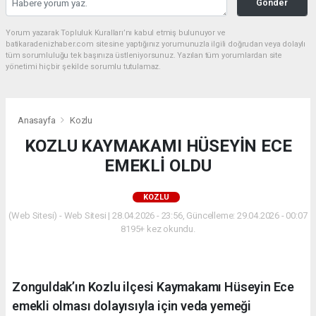
Gönder
Yorum yazarak Topluluk Kuralları’nı kabul etmiş bulunuyor ve
batikaradenizhaber.com sitesine yaptığınız yorumunuzla ilgili doğrudan veya dolaylı
tüm sorumluluğu tek başınıza üstleniyorsunuz. Yazılan tüm yorumlardan site
yönetimi hiçbir şekilde sorumlu tutulamaz.
Anasayfa
Kozlu
KOZLU KAYMAKAMI HÜSEYİN ECE
EMEKLİ OLDU
KOZLU
(Web Sitesi) - Web Sitesi | 28.04.2026 - 23:56, Güncelleme: 29.04.2026 - 00:07
8195+ kez okundu.
Zonguldak’ın Kozlu ilçesi Kaymakamı Hüseyin Ece
emekli olması dolayısıyla için veda yemeği