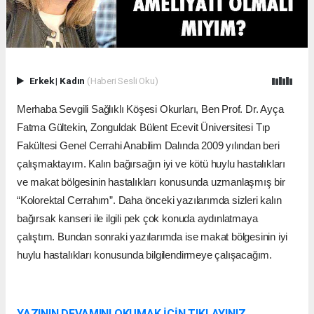
Erkek
|
Kadın
(Haberi Sesli Oku)
Merhaba Sevgili Sağlıklı Köşesi Okurları, Ben Prof. Dr. Ayça
Fatma Gültekin, Zonguldak Bülent Ecevit Üniversitesi Tıp
Fakültesi Genel Cerrahi Anabilim Dalında 2009 yılından beri
çalışmaktayım. Kalın bağırsağın iyi ve kötü huylu hastalıkları
ve makat bölgesinin hastalıkları konusunda uzmanlaşmış bir
“Kolorektal Cerrahım”. Daha önceki yazılarımda sizleri kalın
bağırsak kanseri ile ilgili pek çok konuda aydınlatmaya
çalıştım. Bundan sonraki yazılarımda ise makat bölgesinin iyi
huylu hastalıkları konusunda bilgilendirmeye çalışacağım.
YAZININ DEVAMINI OKUMAK İÇİN TIKLAYINIZ...