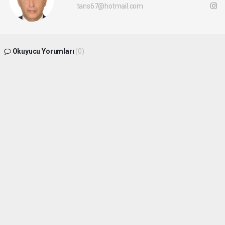
tans67@hotmail.com
Okuyucu Yorumları
(0)
Gönder
Yorum yazarak Topluluk Kuralları’nı kabul etmiş bulunuyor ve
batikaradenizhaber.com sitesine yaptığınız yorumunuzla ilgili doğrudan veya dolaylı
tüm sorumluluğu tek başınıza üstleniyorsunuz. Yazılan tüm yorumlardan site
yönetimi hiçbir şekilde sorumlu tutulamaz.
haber paketi
haber scripti
haber yazılımı
Tüm hakları saklı tutulmaktadır.Copyright 2026©
Haber Yazılımı:
Web Aksiyon ®