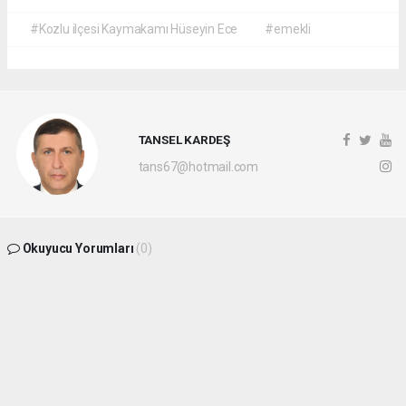
#Kozlu ilçesi Kaymakamı Hüseyin Ece
#emekli
TANSEL KARDEŞ
tans67@hotmail.com
Okuyucu Yorumları
(0)
Gönder
Yorum yazarak Topluluk Kuralları’nı kabul etmiş bulunuyor ve
batikaradenizhaber.com sitesine yaptığınız yorumunuzla ilgili doğrudan veya dolaylı
tüm sorumluluğu tek başınıza üstleniyorsunuz. Yazılan tüm yorumlardan site
yönetimi hiçbir şekilde sorumlu tutulamaz.