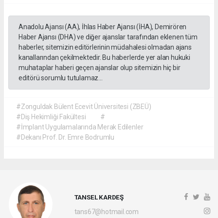
Anadolu Ajansı (AA), İhlas Haber Ajansı (İHA), Demirören
Haber Ajansı (DHA) ve diğer ajanslar tarafından eklenen tüm
haberler, sitemizin editörlerinin müdahalesi olmadan ajans
kanallarından çekilmektedir. Bu haberlerde yer alan hukuki
muhataplar haberi geçen ajanslar olup sitemizin hiç bir
editörü sorumlu tutulamaz...
#Zonguldak Bülent Ecevit Üniversitesi (ZBEÜ)
#Diş Hekimliği Fakültesi
#
#İmplant Uygulamalarında Merak Edilenler
#Dekanı Prof. Dr. Emre Bodrumlu
TANSEL KARDEŞ
tans67@hotmail.com