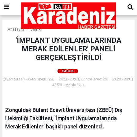
Anasayfa
Sağlık
'İMPLANT UYGULAMALARINDA
MERAK EDİLENLER' PANELİ
GERÇEKLEŞTİRİLDİ
SAĞLIK
(Web Sitesi) - Web Sitesi | 29.11.2023 - 23:01, Güncelleme: 29.11.2023 - 23:01
4350+ kez okundu.
Zonguldak Bülent Ecevit Üniversitesi (ZBEÜ) Diş
Hekimliği Fakültesi, ‘İmplant Uygulamalarında
Merak Edilenler’ başlıklı panel düzenledi.