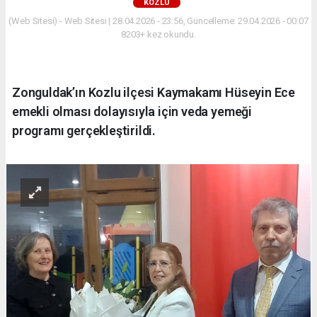
KOZLU
(Web Sitesi) - Web Sitesi | 28.04.2026 - 23:56, Güncelleme: 29.04.2026 - 00:07
8203+ kez okundu.
Zonguldak’ın Kozlu ilçesi Kaymakamı Hüseyin Ece
emekli olması dolayısıyla için veda yemeği
programı gerçekleştirildi.