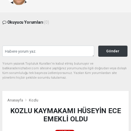
Okuyucu Yorumları
(0)
Gönder
Yorum yazarak Topluluk Kuralları’nı kabul etmiş bulunuyor ve
batikaradenizhaber.com sitesine yaptığınız yorumunuzla ilgili doğrudan veya dolaylı
tüm sorumluluğu tek başınıza üstleniyorsunuz. Yazılan tüm yorumlardan site
yönetimi hiçbir şekilde sorumlu tutulamaz.
Anasayfa
Kozlu
KOZLU KAYMAKAMI HÜSEYİN ECE
EMEKLİ OLDU