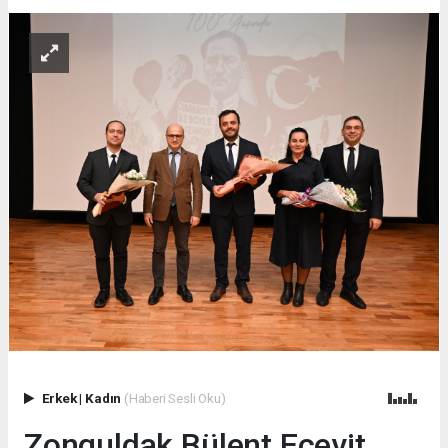
Erkek
|
Kadın
(Haberi Sesli Oku)
Zonguldak Bülent Ecevit