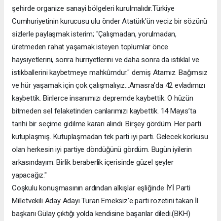
şehirde organize sanayi bölgeleri kurulmalıdır.Türkiye
Cumhuriyetinin kurucusu ulu önder Atatürk'ün veciz bir sözünü
sizlerle paylaşmak isterim; "Çalışmadan, yorulmadan,
üretmeden rahat yaşamak isteyen toplumlar önce
haysiyetlerini, sonra hürriyetlerini ve daha sonra da istiklal ve
istikballerini kaybetmeye mahkûmdur." demiş Atamız. Bağımsız
ve hür yaşamak için çok çalışmalıyız...Amasra’da 42 evladımızı
kaybettik. Binlerce insanımızı depremde kaybettik. O hüzün
bitmeden sel felaketinden canlarımızı kaybettik. 14 Mayıs’ta
tarihi bir seçime gidilme kararı alındı. Birşey gördüm. Her parti
kutuplaşmış. Kutuplaşmadan tek parti iyi parti. Gelecek korkusu
olan herkesin iyi partiye döndüğünü gördüm. Bugün iyilerin
arkasındayım. Birlik beraberlik içerisinde güzel şeyler
yapacağız."
Coşkulu konuşmasının ardından alkışlar eşliğinde İYİ Parti
Milletvekili Aday Adayı Turan Emeksiz'e parti rozetini takan İl
başkanı Gülay çıktığı yolda kendisine başarılar diledi.(BKH)