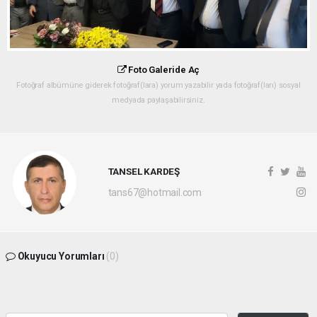
Foto Galeride Aç
Fotoğraf albümüne giderek fotoğraf(lara) yorum yazabilir yada fotoğraf(ları) sosyal
medyada paylaşabilirsiniz.
TANSEL KARDEŞ
tans67@hotmail.com
Okuyucu Yorumları
(0)