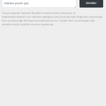
Gönder
Yorum yazarak Topluluk Kuralları’nı kabul etmiş bulunuyor ve
batikaradenizhaber.com sitesine yaptığınız yorumunuzla ilgili doğrudan veya dolaylı
tüm sorumluluğu tek başınıza üstleniyorsunuz. Yazılan tüm yorumlardan site
yönetimi hiçbir şekilde sorumlu tutulamaz.
Anasayfa
Kozlu
KOZLU KAYMAKAMI HÜSEYİN ECE
EMEKLİ OLDU
KOZLU
(Web Sitesi) - Web Sitesi | 28.04.2026 - 23:56, Güncelleme: 29.04.2026 - 00:07
8198+ kez okundu.
Zonguldak’ın Kozlu ilçesi Kaymakamı Hüseyin Ece
emekli olması dolayısıyla için veda yemeği