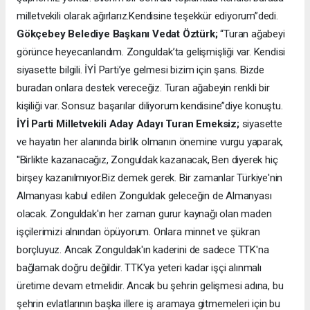
milletvekili olarak ağırlarız.Kendisine teşekkür ediyorum”dedi.
Gökçebey Belediye Başkanı Vedat Öztürk;
“Turan ağabeyi
görünce heyecanlandım. Zonguldak’ta gelişmişliği var. Kendisi
siyasette bilgili. İYİ Parti’ye gelmesi bizim için şans. Bizde
buradan onlara destek vereceğiz. Turan ağabeyin renkli bir
kişiliği var. Sonsuz başarılar diliyorum kendisine”diye konuştu.
İYİ Parti Milletvekili Aday Adayı Turan Emeksiz;
siyasette
ve hayatın her alanında birlik olmanın önemine vurgu yaparak,
''Birlikte kazanacağız, Zonguldak kazanacak, Ben diyerek hiç
birşey kazanılmıyor.Biz demek gerek. Bir zamanlar Türkiye'nin
Almanyası kabul edilen Zonguldak geleceğin de Almanyası
olacak. Zonguldak'ın her zaman gurur kaynağı olan maden
işçilerimizi alnından öpüyorum. Onlara minnet ve şükran
borçluyuz. Ancak Zonguldak'ın kaderini de sadece TTK'na
bağlamak doğru değildir. TTK'ya yeteri kadar işçi alınmalı
üretime devam etmelidir. Ancak bu şehrin gelişmesi adına, bu
şehrin evlatlarının başka illere iş aramaya gitmemeleri için bu