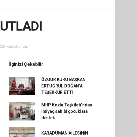
UTLADI
02+ kez okundu.
İlginizi Çekebilir
ÖZGÜR KURU BAŞKAN
ERTUĞRUL DOĞAN’A
TEŞEKKÜR ETTİ
MHP Kozlu Teşkilatı’ndan
ihtiyaç sahibi çocuklara
destek
KARADUMAN AİLESİNİN