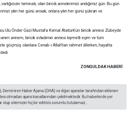
varlığıöızın teminatı, olan biricik annelerimizi andığımız gün. Bu gün
mizi yılın her günü ansak, onlara yılın her günü şükran ve
usu Ulu Önder Gazi Mustafa Kemal Atatürk'ün biricik annesi Zübeyde
anım annem, biricik evladımın annesi kıymetli eşim ve tüm
ete göçmüş olanlara Cenab-ı Allah'tan rahmet dilerken, hayatta
 dedi.
ZONGULDAK HABERİ
), Demirören Haber Ajansı (DHA) ve diğer ajanslar tarafından eklenen
lesi olmadan ajans kanallarından çekilmektedir. Bu haberlerde yer
 olup sitemizin hiç bir editörü sorumlu tutulamaz...