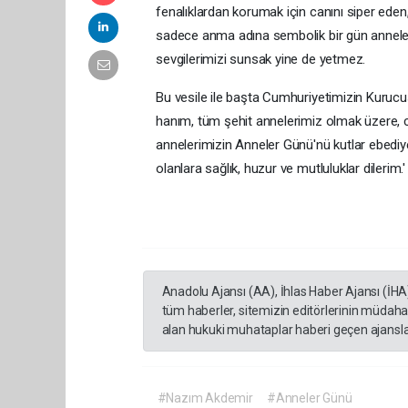
fenalıklardan korumak için canını siper eden, 
sadece anma adına sembolik bir gün anneleri
sevgilerimizi sunsak yine de yetmez.
Bu vesile ile başta Cumhuriyetimizin Kuruc
hanım, tüm şehit annelerimiz olmak üzere, c
annelerimizin Anneler Günü'nü kutlar ebediy
olanlara sağlık, huzur ve mutluluklar dilerim.'
Anadolu Ajansı (AA), İhlas Haber Ajansı (İHA
tüm haberler, sitemizin editörlerinin müdaha
alan hukuki muhataplar haberi geçen ajanslar
#Nazım Akdemir
#Anneler Günü