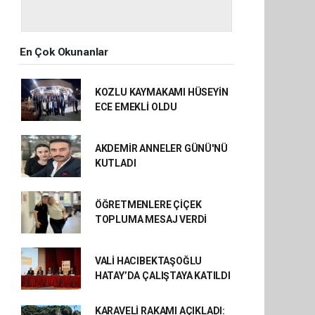
En Çok Okunanlar
KOZLU KAYMAKAMI HÜSEYİN
ECE EMEKLİ OLDU
AKDEMİR ANNELER GÜNÜ'NÜ
KUTLADI
ÖĞRETMENLERE ÇİÇEK
TOPLUMA MESAJ VERDİ
VALİ HACIBEKTAŞOĞLU
HATAY’DA ÇALIŞTAYA KATILDI
KARAVELİ RAKAMI AÇIKLADI: