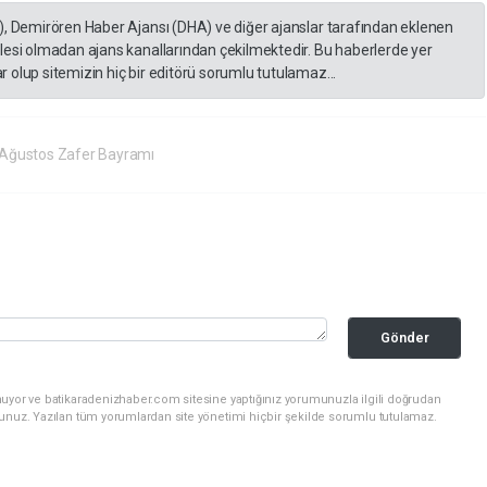
), Demirören Haber Ajansı (DHA) ve diğer ajanslar tarafından eklenen
lesi olmadan ajans kanallarından çekilmektedir. Bu haberlerde yer
 olup sitemizin hiç bir editörü sorumlu tutulamaz...
Ağustos Zafer Bayramı
Gönder
nuyor ve batikaradenizhaber.com sitesine yaptığınız yorumunuzla ilgili doğrudan
sunuz. Yazılan tüm yorumlardan site yönetimi hiçbir şekilde sorumlu tutulamaz.