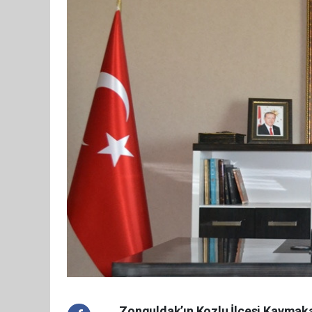
Zonguldak’ın Kozlu İlçesi Kaymaka