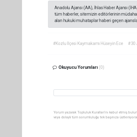
Anadolu Ajansı (AA), İhlas Haber Ajansı (İHA
tüm haberler, sitemizin editörlerinin müdaha
alan hukuki muhataplar haberi geçen ajanslar
#Kozlu İlçesi Kaymakamı Hüseyin Ece
#30 
Okuyucu Yorumları
(0)
Yorum yazarak Topluluk Kuralları’nı kabul etmiş bulu
veya dolaylı tüm sorumluluğu tek başınıza üstleniyor