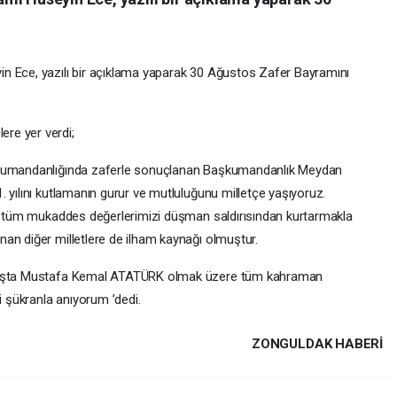
n Ece, yazılı bir açıklama yaparak 30 Ağustos Zafer Bayramını
re yer verdi;
aşkumandanlığında zaferle sonuçlanan Başkumandanlık Meydan
 yılını kutlamanın gurur ve mutluluğunu milletçe yaşıyoruz.
ve tüm mukaddes değerlerimizi düşman saldırısından kurtarmakla
an diğer milletlere de ilham kaynağı olmuştur.
 başta Mustafa Kemal ATATÜRK olmak üzere tüm kahraman
i şükranla anıyorum ’dedi.
ZONGULDAK HABERİ