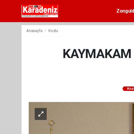
Zongul
Anasayfa
Kozlu
KAYMAKAM E
Koz