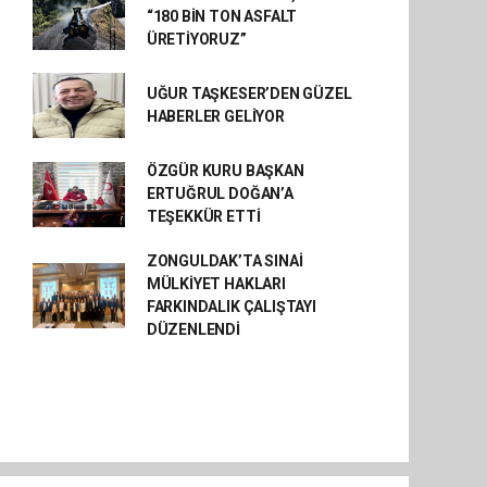
“180 BİN TON ASFALT
ÜRETİYORUZ”
UĞUR TAŞKESER’DEN GÜZEL
HABERLER GELİYOR
ÖZGÜR KURU BAŞKAN
ERTUĞRUL DOĞAN’A
TEŞEKKÜR ETTİ
ZONGULDAK’TA SINAİ
MÜLKİYET HAKLARI
FARKINDALIK ÇALIŞTAYI
DÜZENLENDİ