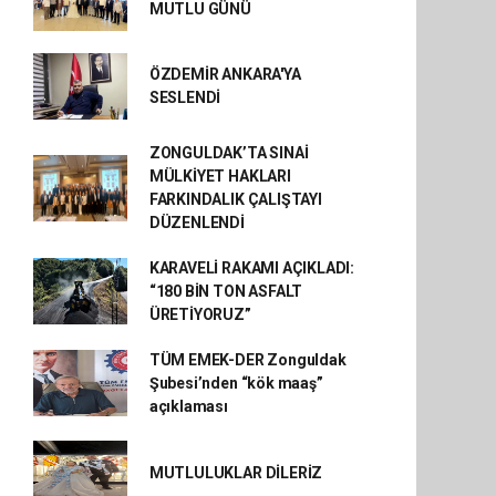
MUTLU GÜNÜ
ÖZDEMİR ANKARA'YA
SESLENDİ
ZONGULDAK’TA SINAİ
MÜLKİYET HAKLARI
FARKINDALIK ÇALIŞTAYI
DÜZENLENDİ
KARAVELİ RAKAMI AÇIKLADI:
“180 BİN TON ASFALT
ÜRETİYORUZ”
TÜM EMEK-DER Zonguldak
Şubesi’nden “kök maaş”
açıklaması
MUTLULUKLAR DİLERİZ