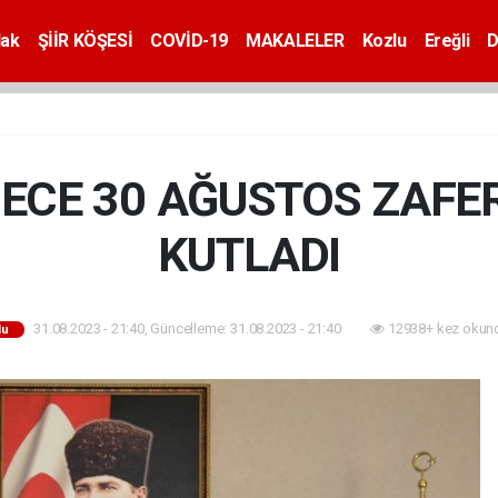
dak
ŞİİR KÖŞESİ
COVİD-19
MAKALELER
Kozlu
Ereğli
D
CE 30 AĞUSTOS ZAFE
KUTLADI
31.08.2023 - 21:40, Güncelleme: 31.08.2023 - 21:40
12938+ kez okun
lu