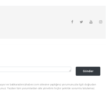
Gönder
nuyor ve batikaradenizhaber.com sitesine yaptığınız yorumunuzla ilgili doğrudan
sunuz. Yazılan tüm yorumlardan site yönetimi hiçbir şekilde sorumlu tutulamaz.