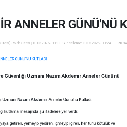
İR ANNELER GÜNÜ'NÜ K
itesi) - Web Sitesi | 10.05.2026 - 11:11, Güncelleme: 10.05.2026 - 11:24
84
ı ve Güvenliği Uzmanı Nazım Akdemir Anneler Günü'nü
iği Uzmanı
Nazım Akdemir
Anneler Günü'nü Kutladı.
dığı kutlama mesajında şu ifadelere yer verdi;
aya getiren, yemeyip yediren, içmeyip içiren, her türlü kötülük ve