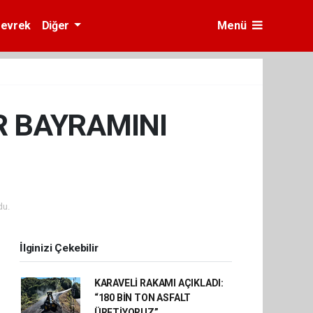
evrek
Diğer
Menü
R BAYRAMINI
du.
İlginizi Çekebilir
KARAVELİ RAKAMI AÇIKLADI:
“180 BİN TON ASFALT
ÜRETİYORUZ”