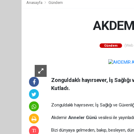
Anasayfa
Gündem
AKDEM
(Web S
Gündem
Zonguldaklı hayırsever, İş Sağlığ
Kutladı.
Zonguldaklı hayırsever, İş Sağlığı ve Güvenl
Akdemir
Anneler Günü
vesilesi ile yayınla
Bizi dünyaya gelmeden, bakıp, besleyen, düny