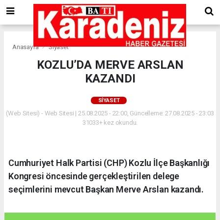
Anasayfa
Siyaset
KOZLU’DA MERVE ARSLAN
KAZANDI
SIYASET
(Web Sitesi) - Web Sitesi | 25.08.2025 - 22:00, Güncelleme: 27.08.2025 - 23:03
31033+ kez okundu.
Cumhuriyet Halk Partisi (CHP) Kozlu İlçe Başkanlığı
Kongresi öncesinde gerçekleştirilen delege
seçimlerini mevcut Başkan Merve Arslan kazandı.