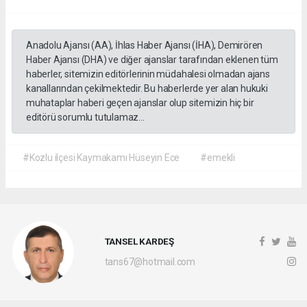
Anadolu Ajansı (AA), İhlas Haber Ajansı (İHA), Demirören
Haber Ajansı (DHA) ve diğer ajanslar tarafından eklenen tüm
haberler, sitemizin editörlerinin müdahalesi olmadan ajans
kanallarından çekilmektedir. Bu haberlerde yer alan hukuki
muhataplar haberi geçen ajanslar olup sitemizin hiç bir
editörü sorumlu tutulamaz...
#Kozlu ilçesi Kaymakamı Hüseyin Ece
#emekli
TANSEL KARDEŞ
tans67@hotmail.com