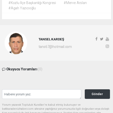
#Kozlu İlçe Başkanlığı Kongresi
#Merve Arslan
#Agah Yazıcıoğlu
TANSEL KARDEŞ
tans67@hotmail.com
Okuyucu Yorumları
(0)
Gönder
Yorum yazarak Topluluk Kuralları’nı kabul etmiş bulunuyor ve
batikaradenizhaber.com sitesine yaptığınız yorumunuzla ilgili doğrudan veya dolaylı
tüm sorumluluğu tek başınıza üstleniyorsunuz. Yazılan tüm yorumlardan site