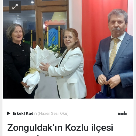
Erkek
|
Kadın
(Haberi Sesli Oku)
Zonguldak’ın Kozlu ilçesi