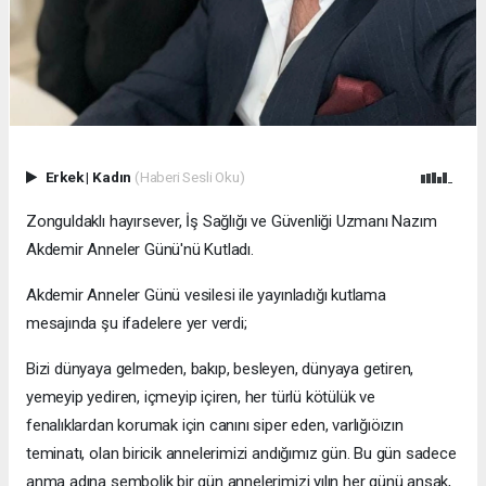
Erkek
|
Kadın
(Haberi Sesli Oku)
Zonguldaklı hayırsever, İş Sağlığı ve Güvenliği Uzmanı Nazım
Akdemir Anneler Günü'nü Kutladı.
Akdemir Anneler Günü vesilesi ile yayınladığı kutlama
mesajında şu ifadelere yer verdi;
Bizi dünyaya gelmeden, bakıp, besleyen, dünyaya getiren,
yemeyip yediren, içmeyip içiren, her türlü kötülük ve
fenalıklardan korumak için canını siper eden, varlığıöızın
teminatı, olan biricik annelerimizi andığımız gün. Bu gün sadece
anma adına sembolik bir gün annelerimizi yılın her günü ansak,