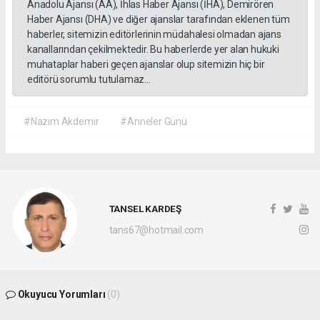
Anadolu Ajansı (AA), İhlas Haber Ajansı (İHA), Demirören
Haber Ajansı (DHA) ve diğer ajanslar tarafından eklenen tüm
haberler, sitemizin editörlerinin müdahalesi olmadan ajans
kanallarından çekilmektedir. Bu haberlerde yer alan hukuki
muhataplar haberi geçen ajanslar olup sitemizin hiç bir
editörü sorumlu tutulamaz...
#Nazım Akdemir
#Anneler Günü
TANSEL KARDEŞ
tans67@hotmail.com
Okuyucu Yorumları
(0)