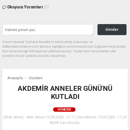
Okuyucu Yorumları
(0)
Gönder
Yorum yazarak Topluluk Kuralları’nı kabul etmiş bulunuyor ve
batikaradenizhaber.com sitesine yaptığınız yorumunuzla ilgili doğrudan veya dolaylı
tüm sorumluluğu tek başınıza üstleniyorsunuz. Yazılan tüm yorumlardan site
yönetimi hiçbir şekilde sorumlu tutulamaz.
Anasayfa
Gündem
AKDEMİR ANNELER GÜNÜ'NÜ
KUTLADI
GÜNDEM
(Web Sitesi) - Web Sitesi | 10.05.2026 - 11:11, Güncelleme: 10.05.2026 - 11:24
8569+ kez okundu.