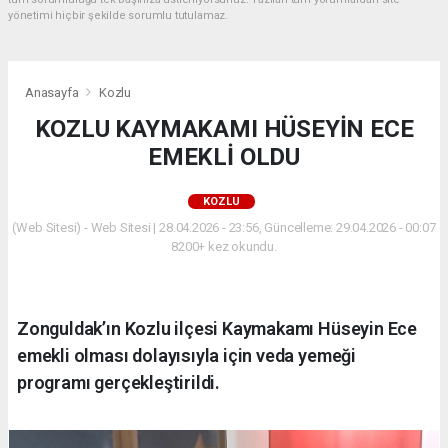
yönetimi hiçbir şekilde sorumlu tutulamaz.
Anasayfa
Kozlu
KOZLU KAYMAKAMI HÜSEYİN ECE
EMEKLİ OLDU
KOZLU
(Web Sitesi) - Web Sitesi | 28.04.2026 - 23:56, Güncelleme: 29.04.2026 - 00:07
8200+ kez okundu.
Zonguldak’ın Kozlu ilçesi Kaymakamı Hüseyin Ece
emekli olması dolayısıyla için veda yemeği
programı gerçekleştirildi.