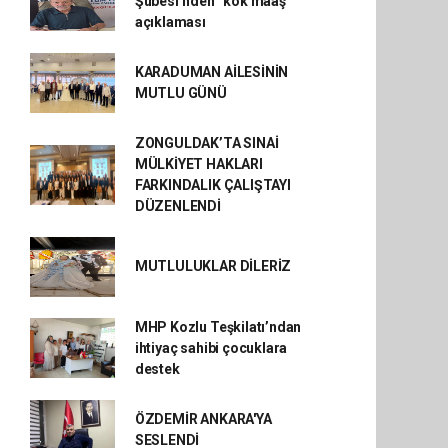
Şubesi’nden “kök maaş”
açıklaması
KARADUMAN AİLESİNİN
MUTLU GÜNÜ
ZONGULDAK’TA SINAİ
MÜLKİYET HAKLARI
FARKINDALIK ÇALIŞTAYI
DÜZENLENDİ
MUTLULUKLAR DİLERİZ
MHP Kozlu Teşkilatı’ndan
ihtiyaç sahibi çocuklara
destek
ÖZDEMİR ANKARA'YA
SESLENDİ