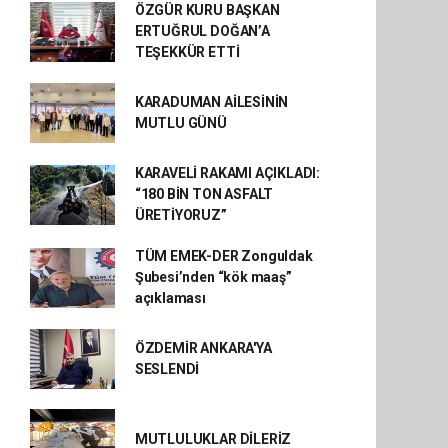
ÖZGÜR KURU BAŞKAN
ERTUĞRUL DOĞAN’A
TEŞEKKÜR ETTİ
KARADUMAN AİLESİNİN
MUTLU GÜNÜ
KARAVELİ RAKAMI AÇIKLADI:
“180 BİN TON ASFALT
ÜRETİYORUZ”
TÜM EMEK-DER Zonguldak
Şubesi’nden “kök maaş”
açıklaması
ÖZDEMİR ANKARA'YA
SESLENDİ
MUTLULUKLAR DİLERİZ