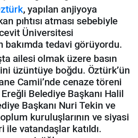
ztürk
, yapılan anjiyoya
an pıhtısı atması sebebiyle
evit Üniversitesi
 bakımda tedavi görüyordu.
şta ailesi olmak üzere basın
ini üzüntüye boğdu. Öztürk’ün
zane Camii’nde cenaze töreni
 Ereğli Belediye Başkanı Halil
diye Başkanı Nuri Tekin ve
 toplum kuruluşlarının ve siyasi
ri ile vatandaşlar katıldı.