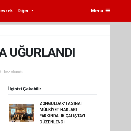
evrek
Diğer
Menü
A UĞURLANDI
+ kez okundu.
İlginizi Çekebilir
ZONGULDAK’TA SINAİ
MÜLKİYET HAKLARI
FARKINDALIK ÇALIŞTAYI
DÜZENLENDİ