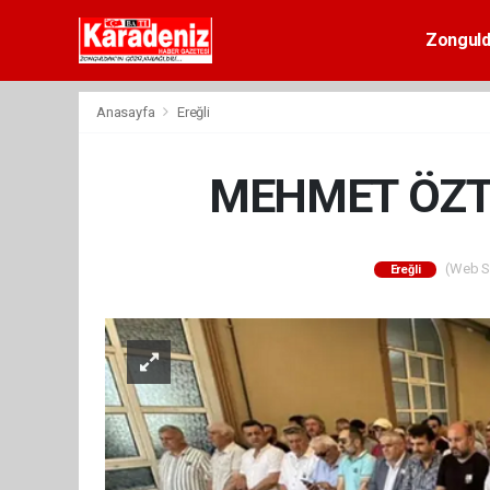
Zongul
Anasayfa
Ereğli
MEHMET ÖZT
(Web Si
Ereğli