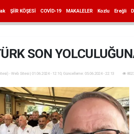
dak
ŞİİR KÖŞESİ
COVİD-19
MAKALELER
Kozlu
Ereğli
D
ÜRK SON YOLCULUĞUN
tesi) - Web Sitesi | 01.06.2024 - 12:10, Güncelleme: 05.06.2024 - 22:13
8023