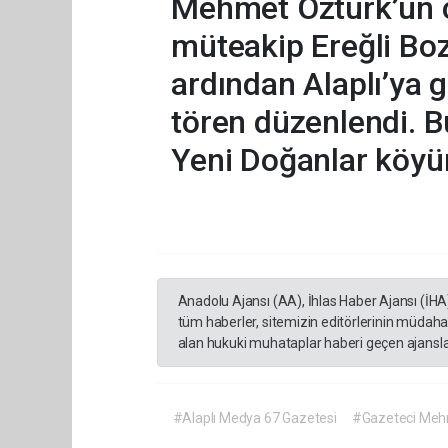
Mehmet Öztürk’ün c
müteakip Ereğli Bo
ardından Alaplı’ya 
tören düzenlendi. B
Yeni Doğanlar köyüne
Anadolu Ajansı (AA), İhlas Haber Ajansı (İHA
tüm haberler, sitemizin editörlerinin müdaha
alan hukuki muhataplar haberi geçen ajanslar
#Alaplı Medya 67 Gazetesi
#Gazeteci Meh