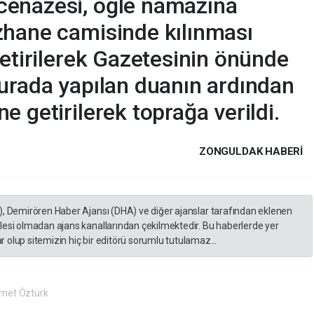
enazesi, öğle namazına
zhane camisinde kılınması
getirilerek Gazetesinin önünde
urada yapılan duanın ardından
 getirilerek toprağa verildi.
ZONGULDAK HABERİ
), Demirören Haber Ajansı (DHA) ve diğer ajanslar tarafından eklenen
lesi olmadan ajans kanallarından çekilmektedir. Bu haberlerde yer
 olup sitemizin hiç bir editörü sorumlu tutulamaz...
met Öztürk