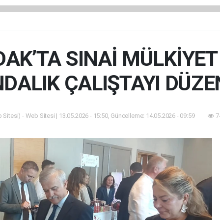
AK’TA SINAİ MÜLKİYET
NDALIK ÇALIŞTAYI DÜZE
Sitesi) - Web Sitesi | 13.05.2026 - 15:50, Güncelleme: 14.05.2026 - 09:59
7