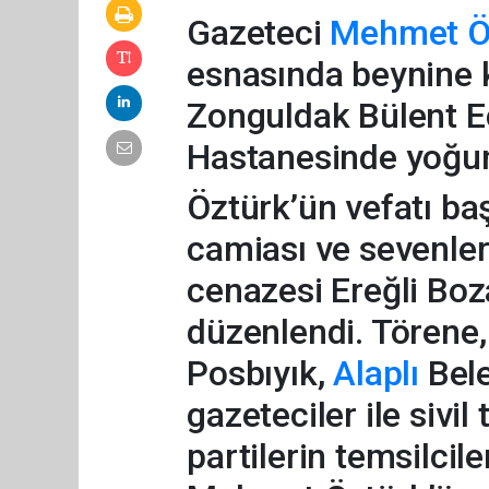
Gazeteci
Mehmet Ö
esnasında beynine k
Zonguldak Bülent Ec
Hastanesinde yoğun
Öztürk’ün vefatı ba
camiası ve sevenler
cenazesi Ereğli Bo
düzenlendi. Törene,
Posbıyık,
Alaplı
Bele
gazeteciler ile sivil
partilerin temsilcile