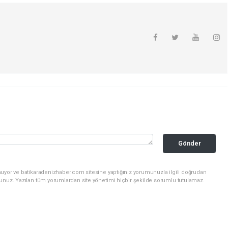
Gönder
nuyor ve batikaradenizhaber.com sitesine yaptığınız yorumunuzla ilgili doğrudan
sunuz. Yazılan tüm yorumlardan site yönetimi hiçbir şekilde sorumlu tutulamaz.