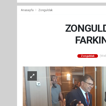
Anasayfa
Zonguldak
ZONGULD
FARKI
(Web 
Zonguldak