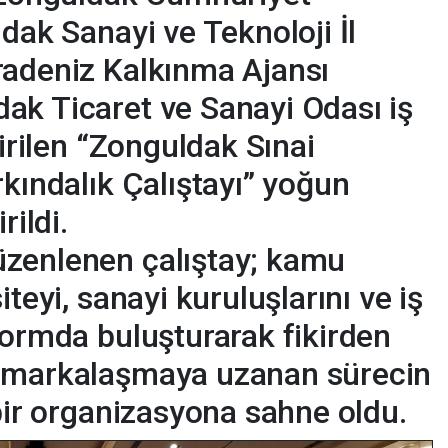
dak Sanayi ve Teknoloji İl
radeniz Kalkınma Ajansı
ak Ticaret ve Sanayi Odası iş
tirilen “Zonguldak Sınai
rkındalık Çalıştayı” yoğun
rildi.
zenlenen çalıştay; kamu
iteyi, sanayi kuruluşlarını ve iş
formda buluşturarak fikirden
n markalaşmaya uzanan sürecin
 bir organizasyona sahne oldu.