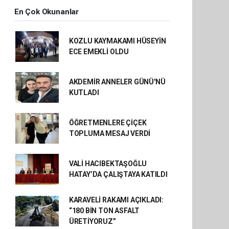
En Çok Okunanlar
KOZLU KAYMAKAMI HÜSEYİN
ECE EMEKLİ OLDU
AKDEMİR ANNELER GÜNÜ'NÜ
KUTLADI
ÖĞRETMENLERE ÇİÇEK
TOPLUMA MESAJ VERDİ
VALİ HACIBEKTAŞOĞLU
HATAY’DA ÇALIŞTAYA KATILDI
KARAVELİ RAKAMI AÇIKLADI:
“180 BİN TON ASFALT
ÜRETİYORUZ”