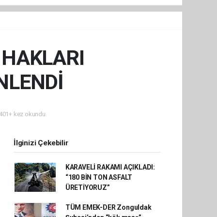
 HAKLARI
NLENDİ
401+ kez okundu.
İlginizi Çekebilir
KARAVELİ RAKAMI AÇIKLADI:
“180 BİN TON ASFALT
ÜRETİYORUZ”
TÜM EMEK-DER Zonguldak