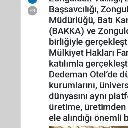
Başsavcılığı, Zongul
Müdürlüğü, Batı Ka
(BAKKA) ve Zonguld
birliğiyle gerçekleş
Mülkiyet Hakları Fa
katılımla gerçekleşti
Dedeman Otel’de dü
kurumlarını, ünivers
dünyasını aynı plat
üretime, üretimde
ele alındığı önemli