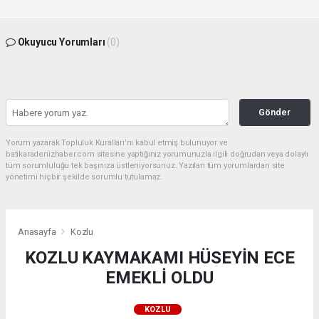
Okuyucu Yorumları
(0)
Gönder
Yorum yazarak Topluluk Kuralları’nı kabul etmiş bulunuyor ve
batikaradenizhaber.com sitesine yaptığınız yorumunuzla ilgili doğrudan veya dolaylı
tüm sorumluluğu tek başınıza üstleniyorsunuz. Yazılan tüm yorumlardan site
yönetimi hiçbir şekilde sorumlu tutulamaz.
Anasayfa
Kozlu
KOZLU KAYMAKAMI HÜSEYİN ECE
EMEKLİ OLDU
KOZLU