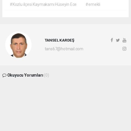
#Kozlu ilçesi Kaymakamı Hüseyin Ece
#emekli
TANSEL KARDEŞ
tans67@hotmail.com
Okuyucu Yorumları
(0)
Gönder
Yorum yazarak Topluluk Kuralları’nı kabul etmiş bulunuyor ve
batikaradenizhaber.com sitesine yaptığınız yorumunuzla ilgili doğrudan veya dolaylı
tüm sorumluluğu tek başınıza üstleniyorsunuz. Yazılan tüm yorumlardan site
yönetimi hiçbir şekilde sorumlu tutulamaz.