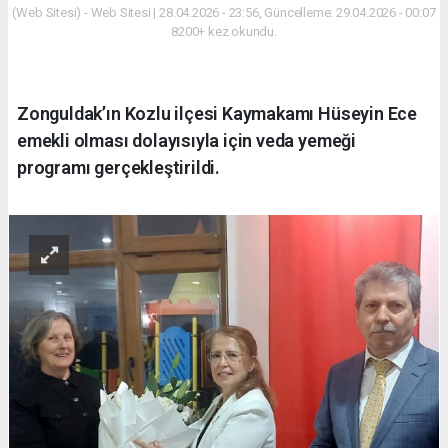
(Web Sitesi) - Web Sitesi | 28.04.2026 - 23:56, Güncelleme: 29.04.2026 - 00:07
8200+ kez okundu.
Zonguldak’ın Kozlu ilçesi Kaymakamı Hüseyin Ece
emekli olması dolayısıyla için veda yemeği
programı gerçekleştirildi.