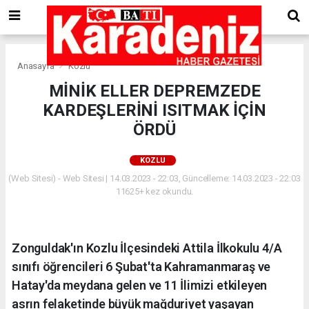
Anasayfa
Kozlu
MİNİK ELLER DEPREMZEDE
KARDEŞLERİNİ ISITMAK İÇİN
ÖRDÜ
KOZLU
(Web Sitesi) - Web Sitesi | 14.03.2023 - 22:03, Güncelleme: 14.03.2023 - 22:03
11625+ kez okundu.
Zonguldak'ın Kozlu İlçesindeki Attila İlkokulu 4/A
sınıfı öğrencileri 6 Şubat'ta Kahramanmaraş ve
Hatay'da meydana gelen ve 11 İlimizi etkileyen
asrın felaketinde büyük mağduriyet yaşayan