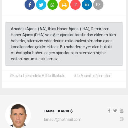
Anadolu Ajansı (AA), İhlas Haber Ajansı (İHA), Demirören
Haber Ajansı (DHA) ve diğer ajanslar tarafından eklenen tüm
haberler, sitemizin editörlerinin müdahalesi olmadan ajans
kanallarından çekilmektedir. Bu haberlerde yer alan hukuki
muhataplar haberi geçen ajanslar olup sitemizin hiç bir
editörü sorumlu tutulamaz...
#Kozlu İlçesindeki Attila İlkokulu
#4/A sınıfı öğrencileri
TANSEL KARDEŞ
tans67@hotmail.com