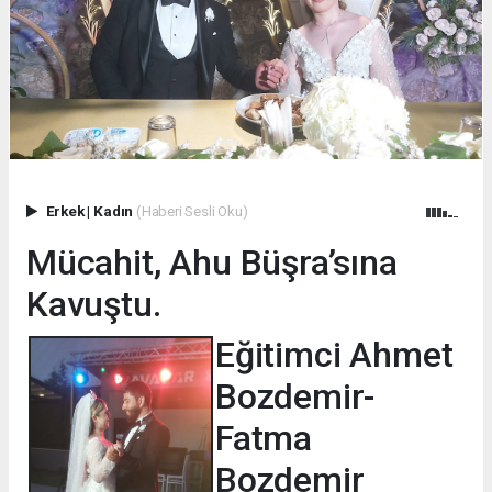
Erkek
|
Kadın
(Haberi Sesli Oku)
Mücahit, Ahu Büşra’sına
Kavuştu.
Eğitimci Ahmet
Bozdemir-
Fatma
Bozdemir