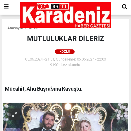
Anasayfa
Kozlu
MUTLULUKLAR DİLERİZ
KOZLU
05.06.2024 - 21:51, Güncelleme: 05.06.2024 - 22:00
9190+ kez okundu.
Mücahit, Ahu Büşra’sına Kavuştu.