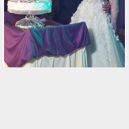
Foto Galeride Aç
Fotoğraf albümüne giderek fotoğraf(lara) yorum yazabilir yada fotoğraf(ları) sosyal