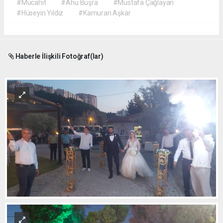
#Mücahit
#Ahu Büşra
#Mustafa Çağlayan
#Hüseyin Yıldız
#Kamuran Aşkar
Haberle İlişkili Fotoğraf(lar)