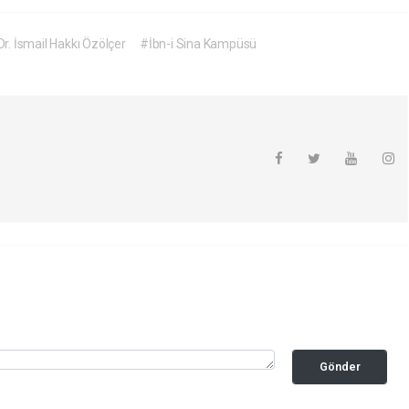
Dr. İsmail Hakkı Özölçer
#İbn-i Sina Kampüsü
Gönder