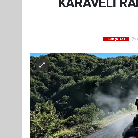
KARAVELİ RAK
(Web
Zonguldak