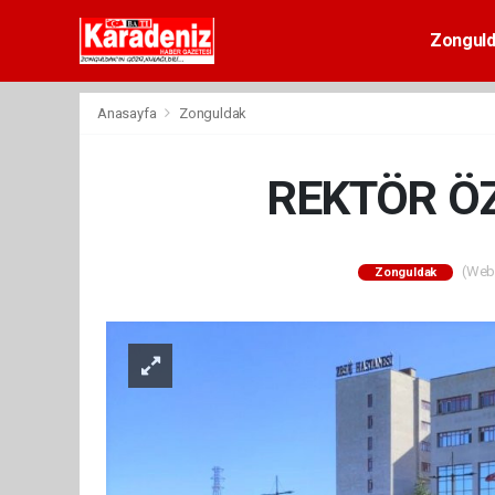
Zongul
Anasayfa
Zonguldak
REKTÖR Ö
(Web 
Zonguldak