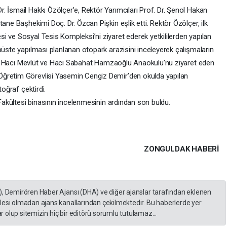
Dr. İsmail Hakkı Özölçer’e, Rektör Yarımcıları Prof. Dr. Şenol Hakan
ane Başhekimi Doç. Dr. Özcan Pişkin eşlik etti. Rektör Özölçer, ilk
i ve Sosyal Tesis Kompleksi’ni ziyaret ederek yetkililerden yapılan
püste yapılması planlanan otopark arazisini inceleyerek çalışmaların
larak Hacı Mevlüt ve Hacı Sabahat Hamzaoğlu Anaokulu’nu ziyaret eden
Öğretim Görevlisi Yasemin Cengiz Demir’den okulda yapılan
toğraf çektirdi.
 Fakültesi binasının incelenmesinin ardından son buldu.
ZONGULDAK HABERİ
), Demirören Haber Ajansı (DHA) ve diğer ajanslar tarafından eklenen
lesi olmadan ajans kanallarından çekilmektedir. Bu haberlerde yer
 olup sitemizin hiç bir editörü sorumlu tutulamaz...