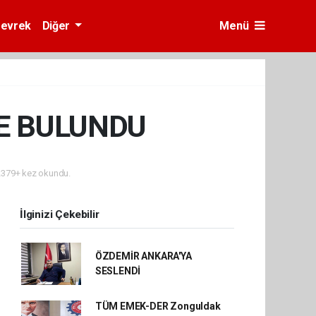
evrek
Diğer
Menü
E BULUNDU
379+ kez okundu.
İlginizi Çekebilir
ÖZDEMİR ANKARA'YA
SESLENDİ
TÜM EMEK-DER Zonguldak