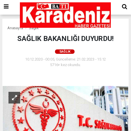
Anasayfa
Sağlık
SAĞLIK BAKANLIĞI DUYURDU!
SAĞLIK
10.12.2020 - 00:05, Güncelleme: 21.02.2023 - 15:12
5716+ kez okundu.