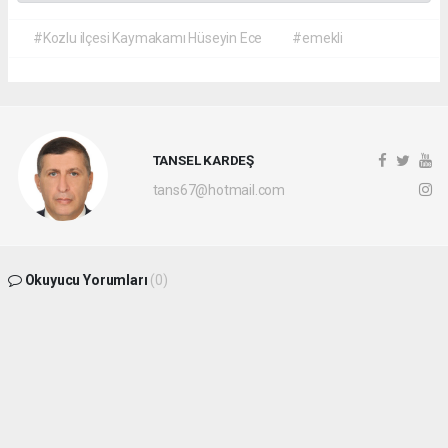
#Kozlu ilçesi Kaymakamı Hüseyin Ece
#emekli
TANSEL KARDEŞ
tans67@hotmail.com
Okuyucu Yorumları
(0)
Gönder
Yorum yazarak Topluluk Kuralları’nı kabul etmiş bulunuyor ve
batikaradenizhaber.com sitesine yaptığınız yorumunuzla ilgili doğrudan veya dolaylı
tüm sorumluluğu tek başınıza üstleniyorsunuz. Yazılan tüm yorumlardan site