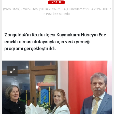
KOZLU
(Web Sitesi) - Web Sitesi | 28.04.2026 - 23:56, Güncelleme: 29.04.2026 - 00:07
8195+ kez okundu.
Zonguldak’ın Kozlu ilçesi Kaymakamı Hüseyin Ece
emekli olması dolayısıyla için veda yemeği
programı gerçekleştirildi.