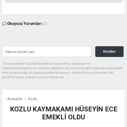
Okuyucu Yorumları
(0)
Gönder
Yorum yazarak Topluluk Kuralları’nı kabul etmiş bulunuyor ve
batikaradenizhaber.com sitesine yaptığınız yorumunuzla ilgili doğrudan veya dolaylı
tüm sorumluluğu tek başınıza üstleniyorsunuz. Yazılan tüm yorumlardan site
yönetimi hiçbir şekilde sorumlu tutulamaz.
Anasayfa
Kozlu
KOZLU KAYMAKAMI HÜSEYİN ECE
EMEKLİ OLDU