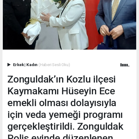
Erkek
|
Kadın
(Haberi Sesli Oku)
Zonguldak’ın Kozlu ilçesi
Kaymakamı Hüseyin Ece
emekli olması dolayısıyla
için veda yemeği programı
gerçekleştirildi. Zonguldak
Polis evinde düzenlenen