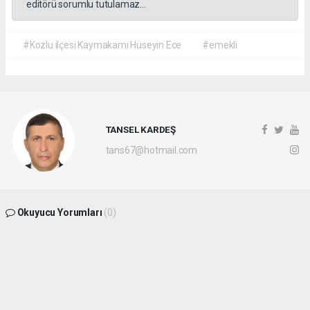
editörü sorumlu tutulamaz...
#Kozlu ilçesi Kaymakamı Hüseyin Ece
#emekli
TANSEL KARDEŞ
tans67@hotmail.com
Okuyucu Yorumları
(0)
Gönder
Yorum yazarak Topluluk Kuralları’nı kabul etmiş bulunuyor ve
batikaradenizhaber.com sitesine yaptığınız yorumunuzla ilgili doğrudan veya dolaylı