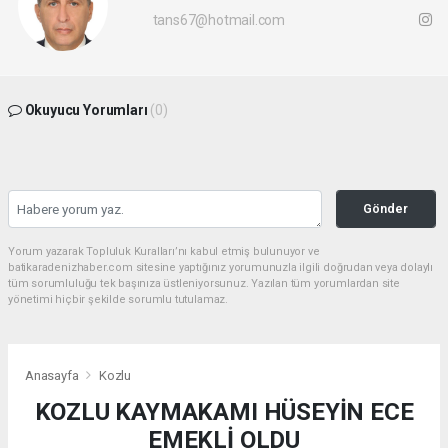
tans67@hotmail.com
Okuyucu Yorumları
(0)
Gönder
Yorum yazarak Topluluk Kuralları’nı kabul etmiş bulunuyor ve
batikaradenizhaber.com sitesine yaptığınız yorumunuzla ilgili doğrudan veya dolaylı
tüm sorumluluğu tek başınıza üstleniyorsunuz. Yazılan tüm yorumlardan site
yönetimi hiçbir şekilde sorumlu tutulamaz.
Anasayfa
Kozlu
KOZLU KAYMAKAMI HÜSEYİN ECE
EMEKLİ OLDU