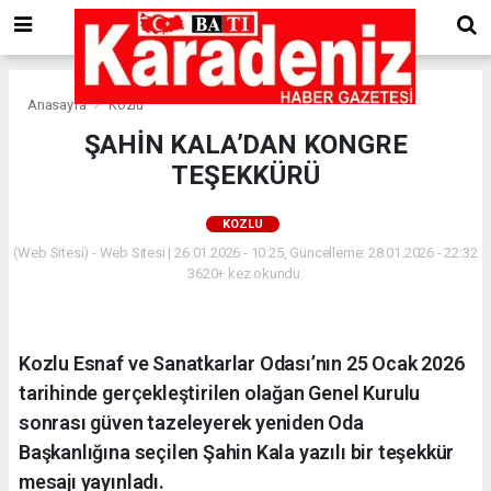
Anasayfa
Kozlu
ŞAHİN KALA’DAN KONGRE
TEŞEKKÜRÜ
KOZLU
(Web Sitesi) - Web Sitesi | 26.01.2026 - 10:25, Güncelleme: 28.01.2026 - 22:32
3620+ kez okundu.
Kozlu Esnaf ve Sanatkarlar Odası’nın 25 Ocak 2026
tarihinde gerçekleştirilen olağan Genel Kurulu
sonrası güven tazeleyerek yeniden Oda
Başkanlığına seçilen Şahin Kala yazılı bir teşekkür
mesajı yayınladı.