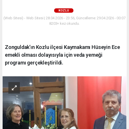
KOZLU
(Web Sitesi) - Web Sitesi | 28.04.2026 - 23:56, Güncelleme: 29.04.2026 - 00:07
8203+ kez okundu.
Zonguldak’ın Kozlu ilçesi Kaymakamı Hüseyin Ece
emekli olması dolayısıyla için veda yemeği
programı gerçekleştirildi.