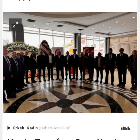
Erkek
|
Kadın
(Haberi Sesli Oku)