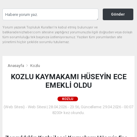
Gönder
Yorum yazarak Topluluk Kuralları’nı kabul etmiş bulunuyor ve
batikaradenizhaber.com sitesine yaptığınız yorumunuzla ilgili doğrudan veya dolaylı
tüm sorumluluğu tek başınıza üstleniyorsunuz. Yazılan tüm yorumlardan site
yönetimi hiçbir şekilde sorumlu tutulamaz.
Anasayfa
Kozlu
KOZLU KAYMAKAMI HÜSEYİN ECE
EMEKLİ OLDU
KOZLU
(Web Sitesi) - Web Sitesi | 28.04.2026 - 23:56, Güncelleme: 29.04.2026 - 00:07
8200+ kez okundu.