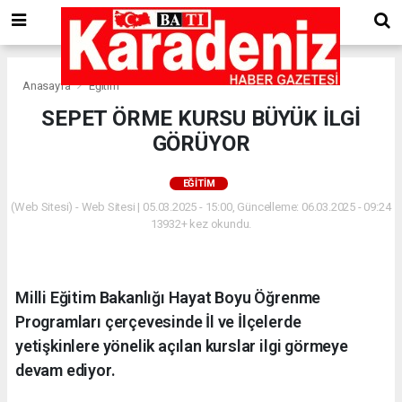
Anasayfa
Eğitim
SEPET ÖRME KURSU BÜYÜK İLGİ
GÖRÜYOR
EĞITIM
(Web Sitesi) - Web Sitesi | 05.03.2025 - 15:00, Güncelleme: 06.03.2025 - 09:24
13932+ kez okundu.
Milli Eğitim Bakanlığı Hayat Boyu Öğrenme
Programları çerçevesinde İl ve İlçelerde
yetişkinlere yönelik açılan kurslar ilgi görmeye
devam ediyor.