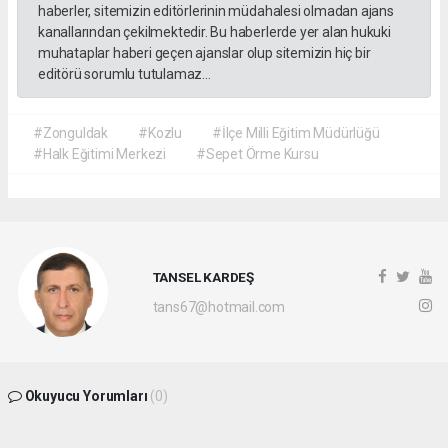
haberler, sitemizin editörlerinin müdahalesi olmadan ajans
kanallarından çekilmektedir. Bu haberlerde yer alan hukuki
muhataplar haberi geçen ajanslar olup sitemizin hiç bir
editörü sorumlu tutulamaz...
#Zonguldak
#Kozlu
#İlçe Milli Eğitim Müdürlüğü
#Halk Eğitimi Merkezi
#Sepet Örme Kursu
TANSEL KARDEŞ
tans67@hotmail.com
Okuyucu Yorumları
(0)