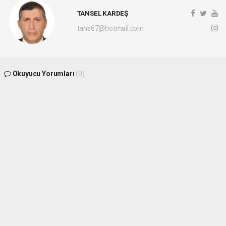
TANSEL KARDEŞ
tans67@hotmail.com
Okuyucu Yorumları
(0)
Gönder
Yorum yazarak Topluluk Kuralları’nı kabul etmiş bulunuyor ve
batikaradenizhaber.com sitesine yaptığınız yorumunuzla ilgili doğrudan veya dolaylı
tüm sorumluluğu tek başınıza üstleniyorsunuz. Yazılan tüm yorumlardan site
yönetimi hiçbir şekilde sorumlu tutulamaz.
haber paketi
haber scripti
haber yazılımı