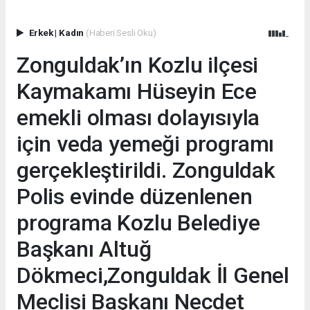
Erkek
|
Kadın
(Haberi Sesli Oku)
Zonguldak’ın Kozlu ilçesi
Kaymakamı Hüseyin Ece
emekli olması dolayısıyla
için veda yemeği programı
gerçekleştirildi. Zonguldak
Polis evinde düzenlenen
programa Kozlu Belediye
Başkanı Altuğ
Dökmeci,Zonguldak İl Genel
Meclisi Başkanı Necdet