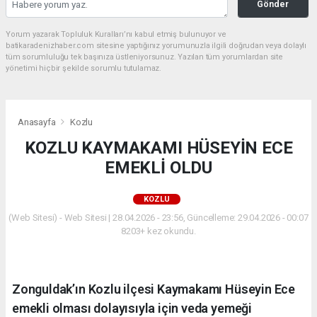
Gönder
Yorum yazarak Topluluk Kuralları’nı kabul etmiş bulunuyor ve
batikaradenizhaber.com sitesine yaptığınız yorumunuzla ilgili doğrudan veya dolaylı
tüm sorumluluğu tek başınıza üstleniyorsunuz. Yazılan tüm yorumlardan site
yönetimi hiçbir şekilde sorumlu tutulamaz.
Anasayfa
Kozlu
KOZLU KAYMAKAMI HÜSEYİN ECE
EMEKLİ OLDU
KOZLU
(Web Sitesi) - Web Sitesi | 28.04.2026 - 23:56, Güncelleme: 29.04.2026 - 00:07
8203+ kez okundu.
Zonguldak’ın Kozlu ilçesi Kaymakamı Hüseyin Ece
emekli olması dolayısıyla için veda yemeği