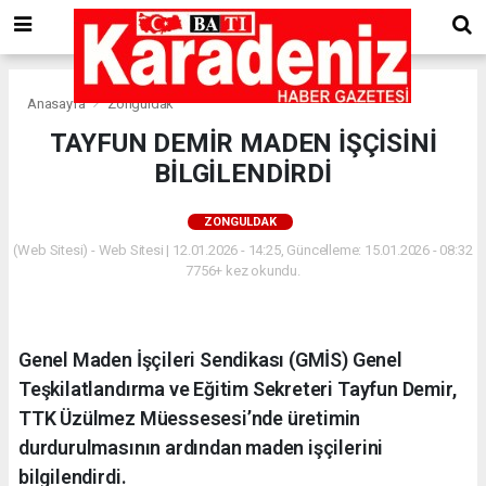
Anasayfa
Zonguldak
TAYFUN DEMİR MADEN İŞÇİSİNİ
BİLGİLENDİRDİ
ZONGULDAK
(Web Sitesi) - Web Sitesi | 12.01.2026 - 14:25, Güncelleme: 15.01.2026 - 08:32
7756+ kez okundu.
Genel Maden İşçileri Sendikası (GMİS) Genel
Teşkilatlandırma ve Eğitim Sekreteri Tayfun Demir,
TTK Üzülmez Müessesesi’nde üretimin
durdurulmasının ardından maden işçilerini
bilgilendirdi.