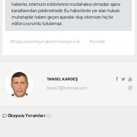
haberler, sitemizin editörlerinin müdahalesi olmadan ajans
kanallarından çekilmektedir. Bu haberlerde yer alan hukuki
muhataplar haberi geçen ajanslar olup sitemizin hiç bir
editörü sorumlu tutulamaz...
#Kozlu ilçesi Kaymakamı Hüseyin Ece
#emekli
TANSEL KARDEŞ
tans67@hotmail.com
Okuyucu Yorumları
(0)