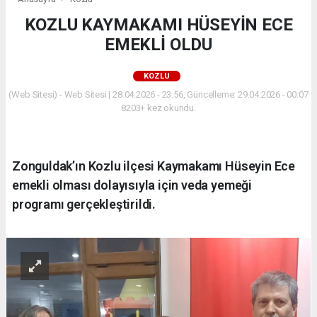
KOZLU KAYMAKAMI HÜSEYİN ECE
EMEKLİ OLDU
KOZLU
(Web Sitesi) - Web Sitesi | 28.04.2026 - 23:56, Güncelleme: 29.04.2026 - 00:07
8203+ kez okundu.
Zonguldak’ın Kozlu ilçesi Kaymakamı Hüseyin Ece
emekli olması dolayısıyla için veda yemeği
programı gerçekleştirildi.