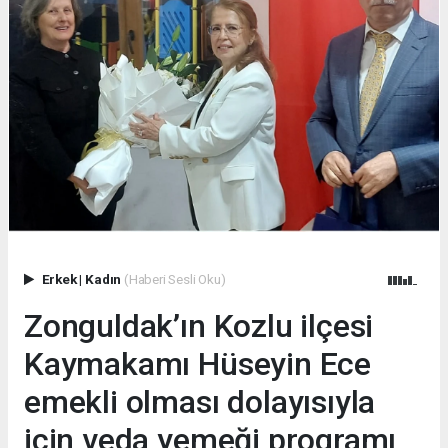
Erkek
|
Kadın
(Haberi Sesli Oku)
Zonguldak’ın Kozlu ilçesi
Kaymakamı Hüseyin Ece
emekli olması dolayısıyla
için veda yemeği programı