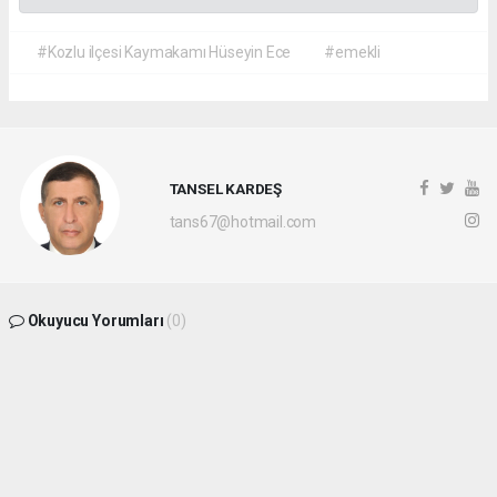
#Kozlu ilçesi Kaymakamı Hüseyin Ece
#emekli
TANSEL KARDEŞ
tans67@hotmail.com
Okuyucu Yorumları
(0)
Gönder
Yorum yazarak Topluluk Kuralları’nı kabul etmiş bulunuyor ve
batikaradenizhaber.com sitesine yaptığınız yorumunuzla ilgili doğrudan veya dolaylı
tüm sorumluluğu tek başınıza üstleniyorsunuz. Yazılan tüm yorumlardan site