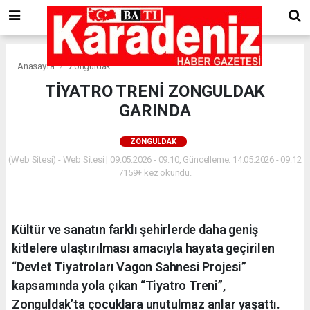
Anasayfa
Zonguldak
TİYATRO TRENİ ZONGULDAK
GARINDA
ZONGULDAK
(Web Sitesi) - Web Sitesi | 09.05.2026 - 09:10, Güncelleme: 14.05.2026 - 09:12
7159+ kez okundu.
Kültür ve sanatın farklı şehirlerde daha geniş
kitlelere ulaştırılması amacıyla hayata geçirilen
“Devlet Tiyatroları Vagon Sahnesi Projesi”
kapsamında yola çıkan “Tiyatro Treni”,
Zonguldak’ta çocuklara unutulmaz anlar yaşattı.