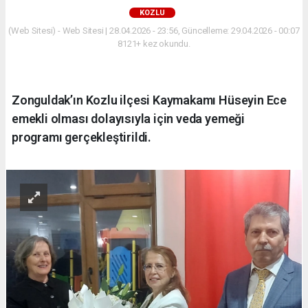
KOZLU
(Web Sitesi) - Web Sitesi | 28.04.2026 - 23:56, Güncelleme: 29.04.2026 - 00:07
8121+ kez okundu.
Zonguldak’ın Kozlu ilçesi Kaymakamı Hüseyin Ece
emekli olması dolayısıyla için veda yemeği
programı gerçekleştirildi.