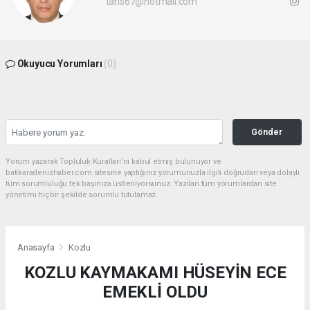
tans67@hotmail.com
Okuyucu Yorumları
(0)
Gönder
Yorum yazarak Topluluk Kuralları’nı kabul etmiş bulunuyor ve
batikaradenizhaber.com sitesine yaptığınız yorumunuzla ilgili doğrudan veya dolaylı
tüm sorumluluğu tek başınıza üstleniyorsunuz. Yazılan tüm yorumlardan site
yönetimi hiçbir şekilde sorumlu tutulamaz.
Anasayfa
Kozlu
KOZLU KAYMAKAMI HÜSEYİN ECE
EMEKLİ OLDU