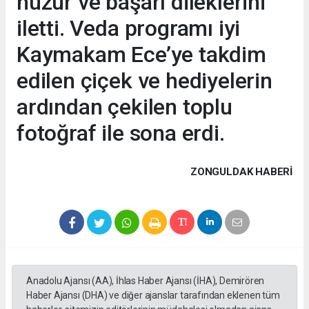
huzur ve başarı dileklerini
iletti. Veda programı iyi
Kaymakam Ece’ye takdim
edilen çiçek ve hediyelerin
ardından çekilen toplu
fotoğraf ile sona erdi.
ZONGULDAK HABERİ
Anadolu Ajansı (AA), İhlas Haber Ajansı (İHA), Demirören
Haber Ajansı (DHA) ve diğer ajanslar tarafından eklenen tüm