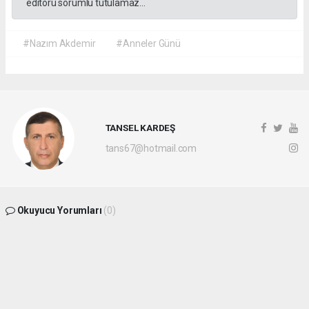
editörü sorumlu tutulamaz...
#Nazım Akdemir
#Anneler Günü
TANSEL KARDEŞ
tans67@hotmail.com
Okuyucu Yorumları
(0)
Gönder
Yorum yazarak Topluluk Kuralları’nı kabul etmiş bulunuyor ve
batikaradenizhaber.com sitesine yaptığınız yorumunuzla ilgili doğrudan veya dolaylı