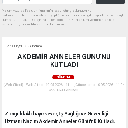
Yorum yazarak Topluluk Kuralları’nı kabul etmiş bulunuyor ve
batikaradenizhaber.com sitesine yaptığınız yorumunuzla ilgili doğrudan veya dolaylı
tüm sorumluluğu tek başınıza üstleniyorsunuz. Yazılan tüm yorumlardan site
yönetimi hiçbir şekilde sorumlu tutulamaz.
Anasayfa
Gündem
AKDEMİR ANNELER GÜNÜ'NÜ
KUTLADI
GÜNDEM
(Web Sitesi) - Web Sitesi | 10.05.2026 - 11:11, Güncelleme: 10.05.2026 - 11:24
8561+ kez okundu.
Zonguldaklı hayırsever, İş Sağlığı ve Güvenliği
Uzmanı Nazım Akdemir Anneler Günü'nü Kutladı.