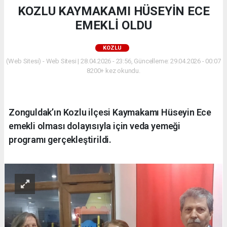
KOZLU KAYMAKAMI HÜSEYİN ECE
EMEKLİ OLDU
KOZLU
(Web Sitesi) - Web Sitesi | 28.04.2026 - 23:56, Güncelleme: 29.04.2026 - 00:07
8200+ kez okundu.
Zonguldak’ın Kozlu ilçesi Kaymakamı Hüseyin Ece
emekli olması dolayısıyla için veda yemeği
programı gerçekleştirildi.