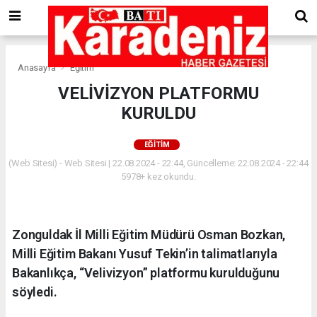
Anasayfa
Eğitim
VELİVİZYON PLATFORMU
KURULDU
EĞITIM
(Web Sitesi) - Web Sitesi | 22.08.2024 - 22:44, Güncelleme: 22.08.2024 - 22:44
5978+ kez okundu.
Zonguldak İl Milli Eğitim Müdürü Osman Bozkan,
Milli Eğitim Bakanı Yusuf Tekin’in talimatlarıyla
Bakanlıkça, “Velivizyon” platformu kurulduğunu
söyledi.