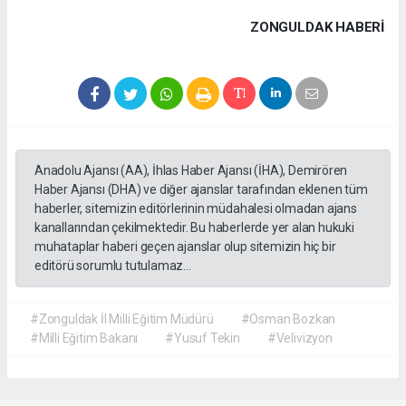
ZONGULDAK HABERİ
Anadolu Ajansı (AA), İhlas Haber Ajansı (İHA), Demirören
Haber Ajansı (DHA) ve diğer ajanslar tarafından eklenen tüm
haberler, sitemizin editörlerinin müdahalesi olmadan ajans
kanallarından çekilmektedir. Bu haberlerde yer alan hukuki
muhataplar haberi geçen ajanslar olup sitemizin hiç bir
editörü sorumlu tutulamaz...
#Zonguldak İl Milli Eğitim Müdürü
#Osman Bozkan
#Milli Eğitim Bakanı
#Yusuf Tekin
#Velivizyon