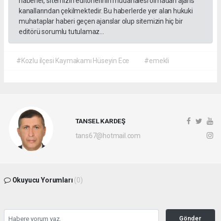
haberler, sitemizin editörlerinin müdahalesi olmadan ajans
kanallarından çekilmektedir. Bu haberlerde yer alan hukuki
muhataplar haberi geçen ajanslar olup sitemizin hiç bir
editörü sorumlu tutulamaz...
#Kozlu ilçesi Kaymakamı Hüseyin Ece
#emekli
TANSEL KARDEŞ
tans67@hotmail.com
Okuyucu Yorumları
(0)
Gönder