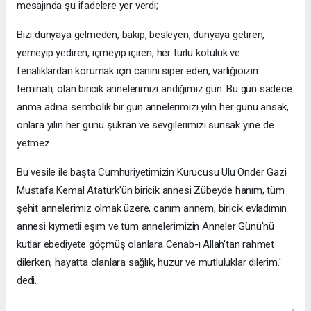
mesajında şu ifadelere yer verdi;
Bizi dünyaya gelmeden, bakıp, besleyen, dünyaya getiren,
yemeyip yediren, içmeyip içiren, her türlü kötülük ve
fenalıklardan korumak için canını siper eden, varlığıöızın
teminatı, olan biricik annelerimizi andığımız gün. Bu gün sadece
anma adına sembolik bir gün annelerimizi yılın her günü ansak,
onlara yılın her günü şükran ve sevgilerimizi sunsak yine de
yetmez.
Bu vesile ile başta Cumhuriyetimizin Kurucusu Ulu Önder Gazi
Mustafa Kemal Atatürk'ün biricik annesi Zübeyde hanım, tüm
şehit annelerimiz olmak üzere, canım annem, biricik evladımın
annesi kıymetli eşim ve tüm annelerimizin Anneler Günü'nü
kutlar ebediyete göçmüş olanlara Cenab-ı Allah'tan rahmet
dilerken, hayatta olanlara sağlık, huzur ve mutluluklar dilerim.'
dedi.