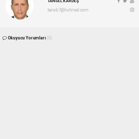
TANSEL KARDEŞ
tans67@hotmail.com
Okuyucu Yorumları
(0)
Gönder
Yorum yazarak Topluluk Kuralları’nı kabul etmiş bulunuyor ve
batikaradenizhaber.com sitesine yaptığınız yorumunuzla ilgili doğrudan veya dolaylı
tüm sorumluluğu tek başınıza üstleniyorsunuz. Yazılan tüm yorumlardan site
yönetimi hiçbir şekilde sorumlu tutulamaz.
haber paketi
haber scripti
haber yazılımı
Tüm hakları saklı tutulmaktadır.Copyright 2026©