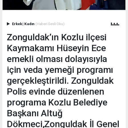
Erkek
|
Kadın
(Haberi Sesli Oku)
Zonguldak’ın Kozlu ilçesi
Kaymakamı Hüseyin Ece
emekli olması dolayısıyla
için veda yemeği programı
gerçekleştirildi. Zonguldak
Polis evinde düzenlenen
programa Kozlu Belediye
Başkanı Altuğ
Dökmeci,Zonguldak İl Genel