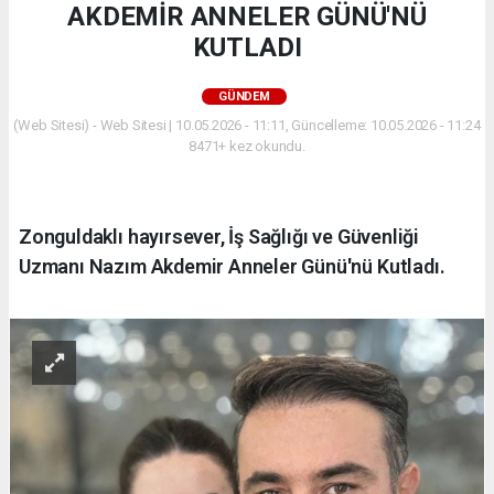
AKDEMİR ANNELER GÜNÜ'NÜ
KUTLADI
GÜNDEM
(Web Sitesi) - Web Sitesi | 10.05.2026 - 11:11, Güncelleme: 10.05.2026 - 11:24
8471+ kez okundu.
Zonguldaklı hayırsever, İş Sağlığı ve Güvenliği
Uzmanı Nazım Akdemir Anneler Günü'nü Kutladı.