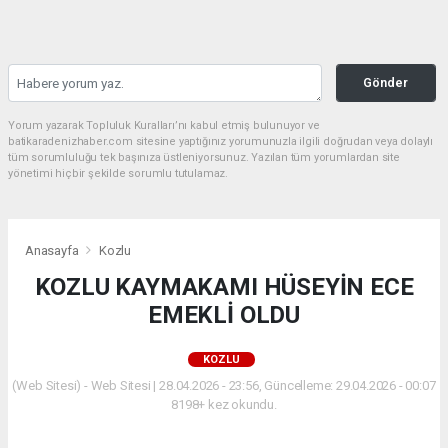
Gönder
Yorum yazarak Topluluk Kuralları’nı kabul etmiş bulunuyor ve
batikaradenizhaber.com sitesine yaptığınız yorumunuzla ilgili doğrudan veya dolaylı
tüm sorumluluğu tek başınıza üstleniyorsunuz. Yazılan tüm yorumlardan site
yönetimi hiçbir şekilde sorumlu tutulamaz.
Anasayfa
Kozlu
KOZLU KAYMAKAMI HÜSEYİN ECE
EMEKLİ OLDU
KOZLU
(Web Sitesi) - Web Sitesi | 28.04.2026 - 23:56, Güncelleme: 29.04.2026 - 00:07
8198+ kez okundu.