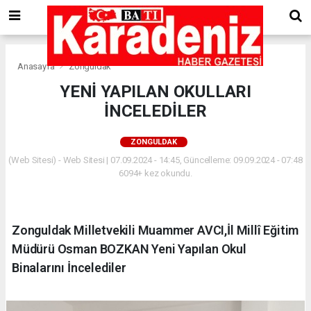
Anasayfa
Zonguldak
YENİ YAPILAN OKULLARI
İNCELEDİLER
ZONGULDAK
(Web Sitesi) - Web Sitesi | 07.09.2024 - 14:45, Güncelleme: 09.09.2024 - 07:48
6094+ kez okundu.
Zonguldak Milletvekili Muammer AVCI,İl Millî Eğitim
Müdürü Osman BOZKAN Yeni Yapılan Okul
Binalarını İncelediler