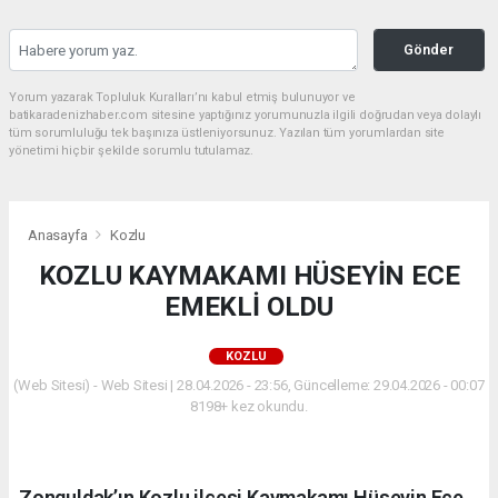
Gönder
Yorum yazarak Topluluk Kuralları’nı kabul etmiş bulunuyor ve
batikaradenizhaber.com sitesine yaptığınız yorumunuzla ilgili doğrudan veya dolaylı
tüm sorumluluğu tek başınıza üstleniyorsunuz. Yazılan tüm yorumlardan site
yönetimi hiçbir şekilde sorumlu tutulamaz.
Anasayfa
Kozlu
KOZLU KAYMAKAMI HÜSEYİN ECE
EMEKLİ OLDU
KOZLU
(Web Sitesi) - Web Sitesi | 28.04.2026 - 23:56, Güncelleme: 29.04.2026 - 00:07
8198+ kez okundu.
Zonguldak’ın Kozlu ilçesi Kaymakamı Hüseyin Ece