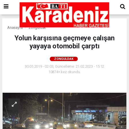
Anasayfa
Zonguldak
Yolun karşısına geçmeye çalışan
yayaya otomobil çarptı
ZONGULDAK
30.05.2019 - 02:03, Güncelleme: 21.02.2023 - 15:12
10874+ kez okundu.