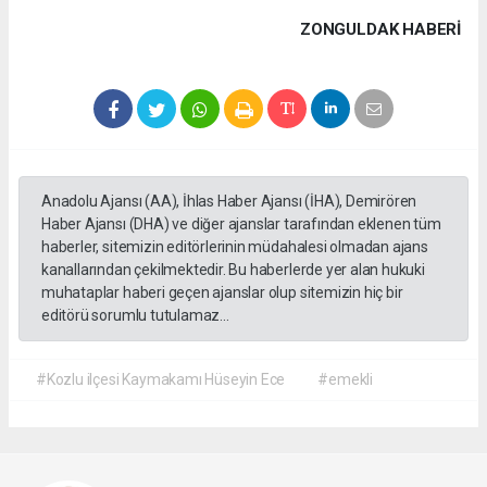
ZONGULDAK HABERİ
Anadolu Ajansı (AA), İhlas Haber Ajansı (İHA), Demirören
Haber Ajansı (DHA) ve diğer ajanslar tarafından eklenen tüm
haberler, sitemizin editörlerinin müdahalesi olmadan ajans
kanallarından çekilmektedir. Bu haberlerde yer alan hukuki
muhataplar haberi geçen ajanslar olup sitemizin hiç bir
editörü sorumlu tutulamaz...
#Kozlu ilçesi Kaymakamı Hüseyin Ece
#emekli