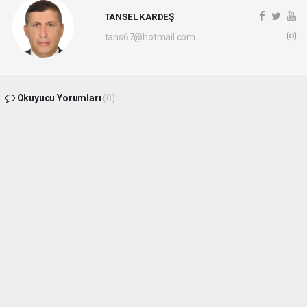
TANSEL KARDEŞ
tans67@hotmail.com
Okuyucu Yorumları
(0)
Gönder
Yorum yazarak Topluluk Kuralları’nı kabul etmiş bulunuyor ve
batikaradenizhaber.com sitesine yaptığınız yorumunuzla ilgili doğrudan veya dolaylı
tüm sorumluluğu tek başınıza üstleniyorsunuz. Yazılan tüm yorumlardan site
yönetimi hiçbir şekilde sorumlu tutulamaz.
haber paketi
haber scripti
haber yazılımı
Tüm hakları saklı tutulmaktadır.Copyright 2026©