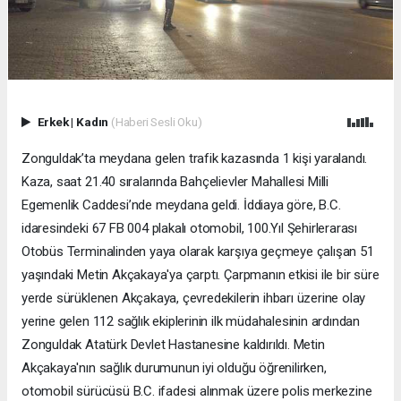
Erkek
|
Kadın
(Haberi Sesli Oku)
Zonguldak’ta meydana gelen trafik kazasında 1 kişi yaralandı.
Kaza, saat 21.40 sıralarında Bahçelievler Mahallesi Milli
Egemenlik Caddesi’nde meydana geldi. İddiaya göre, B.C.
idaresindeki 67 FB 004 plakalı otomobil, 100.Yıl Şehirlerarası
Otobüs Terminalinden yaya olarak karşıya geçmeye çalışan 51
yaşındaki Metin Akçakaya'ya çarptı. Çarpmanın etkisi ile bir süre
yerde sürüklenen Akçakaya, çevredekilerin ihbarı üzerine olay
yerine gelen 112 sağlık ekiplerinin ilk müdahalesinin ardından
Zonguldak Atatürk Devlet Hastanesine kaldırıldı. Metin
Akçakaya'nın sağlık durumunun iyi olduğu öğrenilirken,
otomobil sürücüsü B.C. ifadesi alınmak üzere polis merkezine