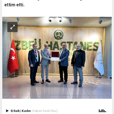
ettim etti.
Erkek
|
Kadın
(Haberi Sesli Oku)