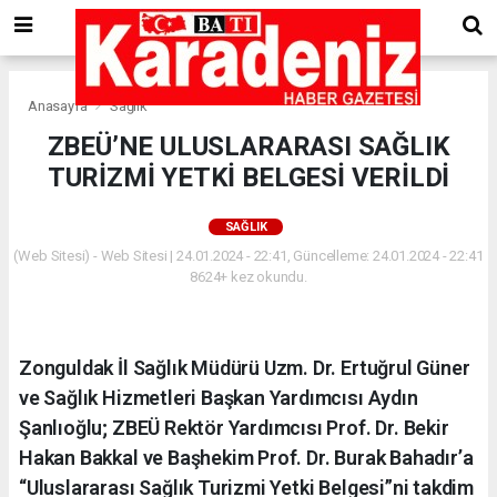
Anasayfa
Sağlık
ZBEÜ’NE ULUSLARARASI SAĞLIK
TURİZMİ YETKİ BELGESİ VERİLDİ
SAĞLIK
(Web Sitesi) - Web Sitesi | 24.01.2024 - 22:41, Güncelleme: 24.01.2024 - 22:41
8624+ kez okundu.
Zonguldak İl Sağlık Müdürü Uzm. Dr. Ertuğrul Güner
ve Sağlık Hizmetleri Başkan Yardımcısı Aydın
Şanlıoğlu; ZBEÜ Rektör Yardımcısı Prof. Dr. Bekir
Hakan Bakkal ve Başhekim Prof. Dr. Burak Bahadır’a
“Uluslararası Sağlık Turizmi Yetki Belgesi”ni takdim