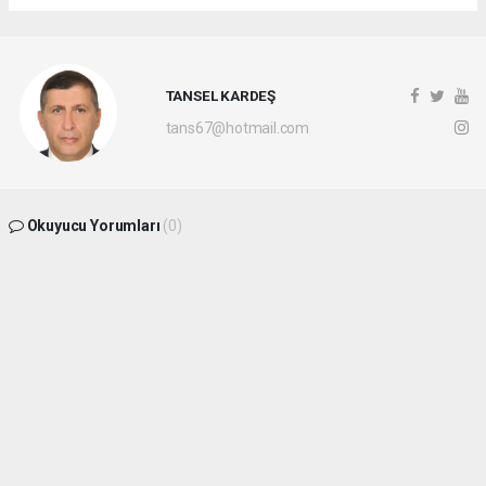
TANSEL KARDEŞ
tans67@hotmail.com
Okuyucu Yorumları
(0)
Gönder
Yorum yazarak Topluluk Kuralları’nı kabul etmiş bulunuyor ve
batikaradenizhaber.com sitesine yaptığınız yorumunuzla ilgili doğrudan veya dolaylı
tüm sorumluluğu tek başınıza üstleniyorsunuz. Yazılan tüm yorumlardan site
yönetimi hiçbir şekilde sorumlu tutulamaz.