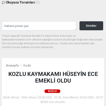
Okuyucu Yorumları
(0)
Gönder
Yorum yazarak Topluluk Kuralları’nı kabul etmiş bulunuyor ve
batikaradenizhaber.com sitesine yaptığınız yorumunuzla ilgili doğrudan veya dolaylı
tüm sorumluluğu tek başınıza üstleniyorsunuz. Yazılan tüm yorumlardan site
yönetimi hiçbir şekilde sorumlu tutulamaz.
Anasayfa
Kozlu
KOZLU KAYMAKAMI HÜSEYİN ECE
EMEKLİ OLDU
KOZLU
(Web Sitesi) - Web Sitesi | 28.04.2026 - 23:56, Güncelleme: 29.04.2026 - 00:07
8200+ kez okundu.