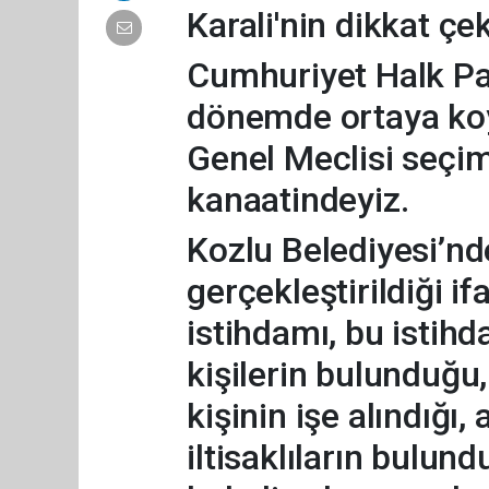
Karali'nin dikkat çek
Cumhuriyet Halk Par
dönemde ortaya koy
Genel Meclisi seçim
kanaatindeyiz.
Kozlu Belediyesi’nd
gerçekleştirildiği i
istihdamı, bu istihd
kişilerin bulunduğu,
kişinin işe alındığı,
iltisaklıların bulun