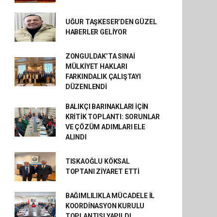
UĞUR TAŞKESER’DEN GÜZEL
HABERLER GELİYOR
ZONGULDAK’TA SINAİ
MÜLKİYET HAKLARI
FARKINDALIK ÇALIŞTAYI
DÜZENLENDİ
BALIKÇI BARINAKLARI İÇİN
KRİTİK TOPLANTI: SORUNLAR
VE ÇÖZÜM ADIMLARI ELE
ALINDI
TISKAOĞLU KÖKSAL
TOPTANI ZİYARET ETTİ
BAĞIMLILIKLA MÜCADELE İL
KOORDİNASYON KURULU
TOPLANTISI YAPILDI