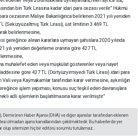
et edenler veya zorunluluklara uymayanlara,fiileri ayrıca suç
asından bin Türk Lirasına kadar idari para cezası verilir.’’ Hükmü
para cezasının Maliye Bakanlığınca belirlenen 2021 yılı yeniden
L (Sekizyüzaltmış Türk Lirası), üst limitinin 3.469 TL
arak belirlenmesine,
i gereğince alınan kararlara uymayan şahıslara 2020 yılında
021 yılı yeniden değerleme oranına göre 427 TL
irlenmesine,
asına muhalefet eden veya müşkülat gösterenler veya riayet
ddesine göre 427 TL (Dörtyüzyirmiyedi Türk Lirası) idari para
 Vali veya Kaymakamlar tarafından karar verimesine, aykırılığın
ereğince işlem yapıması, konusu suç teşkil eden davranışlara
i adli işlemlerin başlatılmasına karar verilmiştir.”
), Demirören Haber Ajansı (DHA) ve diğer ajanslar tarafından eklenen
lesi olmadan ajans kanallarından çekilmektedir. Bu haberlerde yer
 olup sitemizin hiç bir editörü sorumlu tutulamaz...