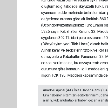
Kanunda yazılı olan yasaklara aykırı harek
oluşturmadığı takdirde, ikiyüzelli Türk Lir
uyarınca madde metninde belirtilen idari 
değerleme oranına göre alt limitinin 860 T
(Üçbindörtyüzaltmışdokuz Türk Lirası) ol
5326 sayılı Kabahatler Kanunu 32. Maddes
uygulanan 392 TL idari para cezasının 2
(Dörtyüzyirmiyedi Türk Lirası) olarak bel
Alınan karar ve tedbirlerin tatbik ve icr
etmeyenlere Kabahatlar Kanununun 32. Ma
cezası verilmesine, bu cezaya emir veren
durumuna göre kanunun ilgili maddeleri g
ilişkin TCK 195. Maddesi kapsamında gerekl
Anadolu Ajansı (AA), İhlas Haber Ajansı (İHA
tüm haberler, sitemizin editörlerinin müdaha
alan hukuki muhataplar haberi geçen ajanslar