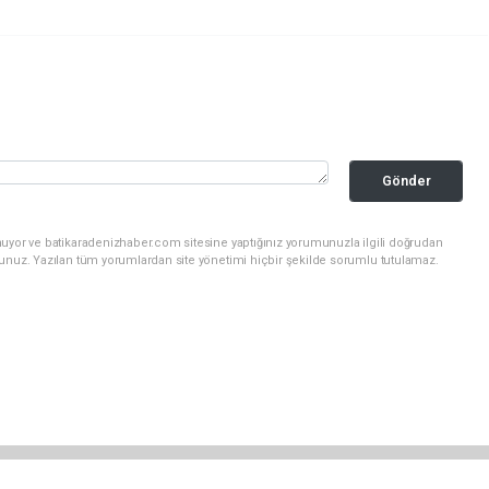
Gönder
nuyor ve batikaradenizhaber.com sitesine yaptığınız yorumunuzla ilgili doğrudan
sunuz. Yazılan tüm yorumlardan site yönetimi hiçbir şekilde sorumlu tutulamaz.