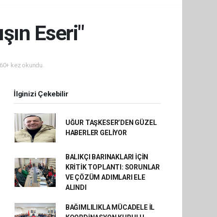
ışın Eseri"
60+ kez okundu.
İlginizi Çekebilir
UĞUR TAŞKESER’DEN GÜZEL
HABERLER GELİYOR
BALIKÇI BARINAKLARI İÇİN
KRİTİK TOPLANTI: SORUNLAR
VE ÇÖZÜM ADIMLARI ELE
ALINDI
BAĞIMLILIKLA MÜCADELE İL