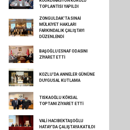
KOORDİNASYON KURULU
TOPLANTISI YAPILDI
ZONGULDAK’TA SINAİ
MÜLKİYET HAKLARI
FARKINDALIK ÇALIŞTAYI
DÜZENLENDİ
BAŞOĞLU ESNAF ODASINI
ZİYARET ETTİ
KOZLU’DA ANNELER GÜNÜNE
DUYGUSAL KUTLAMA
TISKAOĞLU KÖKSAL
TOPTANI ZİYARET ETTİ
VALİ HACIBEKTAŞOĞLU
HATAY’DA ÇALIŞTAYA KATILDI