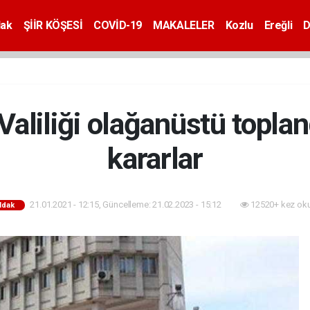
dak
ŞİİR KÖŞESİ
COVİD-19
MAKALELER
Kozlu
Ereğli
D
aliliği olağanüstü topland
kararlar
21.01.2021 - 12:15, Güncelleme: 21.02.2023 - 15:12
12520+ kez ok
ldak