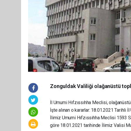
Zonguldak Valiliği olağanüstü topla
İl Umumi Hıfzıssıhha Meclisi, olağanüstü t
İşte alınan o kararlar: 18.01.2021 Tarihli
İlimiz Umumi Hıfzıssıhha Meclisi 1593 S
göre 18.01.2021 tarihinde İlimiz Valisi