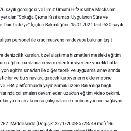
0076 sayılı genelgesi ve İlimiz Umumi Hıfzıssıhha Meclisinin
a yer alan “Sokağa Çıkma Kısıtlaması Uygulanan Süre ve
 Dair Liste’ye” İçişleri Bakanlığı’nın 15.01.2021 tarih 630 sayılı
alışan personel ile araç muayene randevusu bulunan taşıt
 ve denizcilik kursları, özel ulaştırma hizmetleri mesleki eğitim
ürücü eğitim kurslarına devam eden kursiyerlere yönelik hafta
yon eğitim sınavları ile diğer teorik ve uygulama sınavlarında
eticiler ve bu sınavlara girecek kursiyerlerin eklenmesine;
 ve EBA platformunda yayınlanmak üzere Bakanlığa bağlı
mlarında çalışmaları devam eden uzaktan eğitim video çekimi,
e olan ya da söz konusu çalışmaların koordinasyonunu sağlayan
 282. Maddesinde (Değişik: 23/1/2008-5728/48 md.) ‘‘Bu