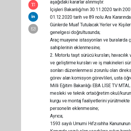
aşağıdaki kararlar alınmıştır.
İçişleri Bakanlığı’nın 30.11.2020 tarih 2
01.12.2020 tarih ve 89 nolu Ara Kararınd
Günlerde Muaf Tutulacak Yerler ve Kişilere
genelgesi doğrultusunda;
Araç muayene istasyonları ve buralarda ç
sahiplerinin eklenmesine;
2. Motorlu taşıt sürücü kursları, havacılık
ve geliştirme kursları ve iş makineleri s
sonları düzenlenmesi zorunlu olan direksi
görev alan komisyon görevlileri, usta öğr
Milli Eğitim Bakanlığı EBA LİSE TV MTAL
mesleki ve teknik ortaöğretim okul/kuru
kurgu ve montaj faaliyetlerini yürütmekt
personelin eklenmesine;
Ayrıca;
1593 sayılı Umumi Hıfzısıhha Kanununun