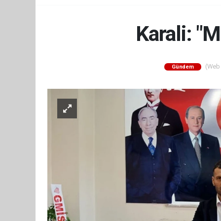
Karali: "M
(Web S
Gündem