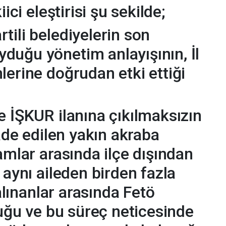
iici eleştirisi şu sekilde;
tili belediyelerin son
duğu yönetim anlayışının, İl
lerine doğrudan etki ettiği
e İŞKUR ilanına çıkılmaksızın
fade edilen yakın akraba
amlar arasında ilçe dışından
 aynı aileden birden fazla
 alınanlar arasında Fetö
duğu ve bu süreç neticesinde