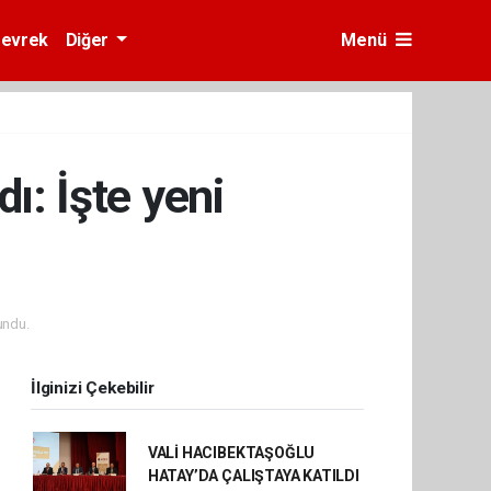
evrek
Diğer
Menü
ı: İşte yeni
undu.
İlginizi Çekebilir
VALİ HACIBEKTAŞOĞLU
HATAY’DA ÇALIŞTAYA KATILDI