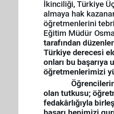
İkinciliği, Türkiye
almaya hak kazanan
öğretmenlerini tebri
Eğitim Müdür Osm
tarafından düzenle
Türkiye derecesi el
onları bu başarıya u
öğretmenlerimizi y
Öğrencilerimizin
olan tutkusu; öğret
fedakârlığıyla birle
başarı hepimizi gur