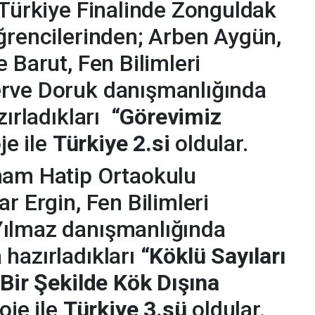
 Türkiye Finalinde Zonguldak
ğrencilerinden; Arben Aygün,
 Barut, Fen Bilimleri
erve Doruk danışmanlığında
zırladıkları
“Görevimiz
je ile
Türkiye 2.si
oldular.
mam Hatip Ortaokulu
r Ergin, Fen Bilimleri
ılmaz danışmanlığında
hazırladıkları
“Köklü Sayıları
 Bir Şekilde Kök Dışına
oje ile
Türkiye 3.sü
oldular.