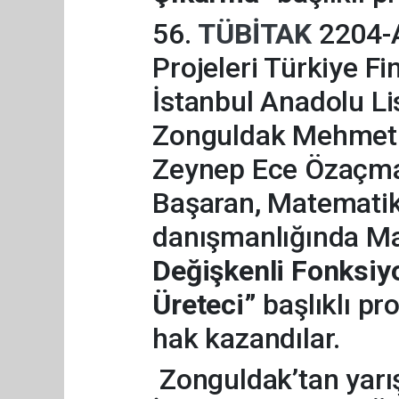
56.
TÜBİTAK
2204-A
Projeleri Türkiye F
İstanbul Anadolu Li
Zonguldak Mehmet Ç
Zeynep Ece Özaçma
Başaran, Matemati
danışmanlığında M
Değişkenli Fonksi
Üreteci”
başlıklı pr
hak kazandılar.
Zonguldak’tan yarı