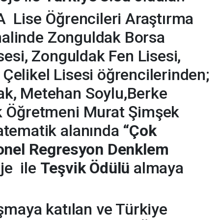
 Lise Öğrencileri Araştırma
inalinde Zonguldak Borsa
sesi, Zonguldak Fen Lisesi,
elikel Lisesi öğrencilerinden;
k, Metehan Soylu,Berke
k Öğretmeni Murat Şimşek
atematik alanında
“Çok
yonel Regresyon Denklem
oje ile
Teşvik Ödülü
almaya
şmaya katılan ve Türkiye