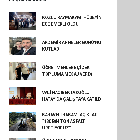
KOZLU KAYMAKAMI HÜSEYİN
ECE EMEKLİ OLDU
AKDEMİR ANNELER GÜNÜ'NÜ
KUTLADI
ÖĞRETMENLERE ÇİÇEK
TOPLUMA MESAJ VERDİ
VALİ HACIBEKTAŞOĞLU
HATAY’DA ÇALIŞTAYA KATILDI
KARAVELİ RAKAMI AÇIKLADI:
“180 BİN TON ASFALT
ÜRETİYORUZ”