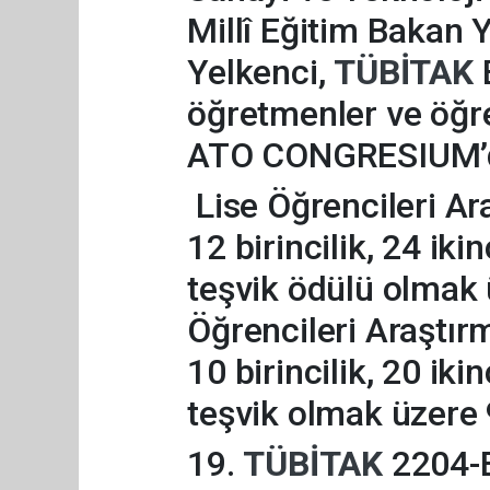
Millî Eğitim Bakan 
Yelkenci,
TÜBİTAK
öğretmenler ve öğr
ATO CONGRESIUM’d
Lise Öğrencileri Ar
12 birincilik, 24 iki
teşvik ödülü olmak 
Öğrencileri Araştır
10 birincilik, 20 iki
teşvik olmak üzere 9
19.
TÜBİTAK
2204-B