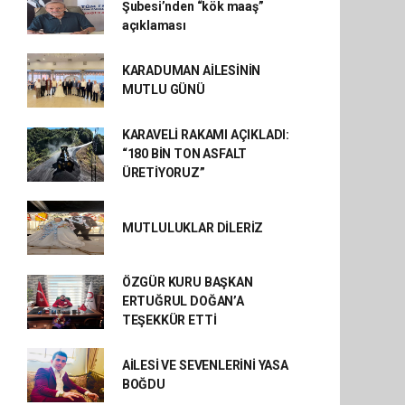
Şubesi’nden “kök maaş”
açıklaması
KARADUMAN AİLESİNİN
MUTLU GÜNÜ
KARAVELİ RAKAMI AÇIKLADI:
“180 BİN TON ASFALT
ÜRETİYORUZ”
MUTLULUKLAR DİLERİZ
ÖZGÜR KURU BAŞKAN
ERTUĞRUL DOĞAN’A
TEŞEKKÜR ETTİ
AİLESİ VE SEVENLERİNİ YASA
BOĞDU