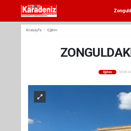
Zongul
Anasayfa
Eğitim
ZONGULDAKL
(Web Sit
Eğitim