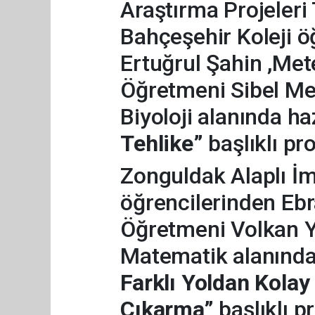
Araştırma Projeleri
Bahçeşehir Koleji ö
Ertuğrul Şahin ,Mete
Öğretmeni Sibel M
Biyoloji alanında ha
Tehlike”
başlıklı pro
Zonguldak Alaplı İ
öğrencilerinden Ebra
Öğretmeni Volkan Y
Matematik alanında 
Farklı Yoldan Kolay
Çıkarma”
başlıklı pr