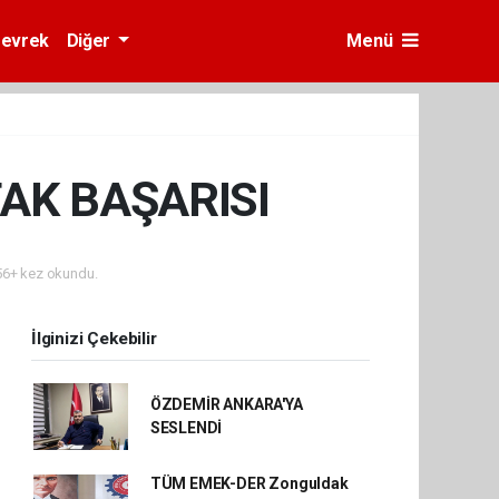
evrek
Diğer
Menü
AK BAŞARISI
6+ kez okundu.
İlginizi Çekebilir
ÖZDEMİR ANKARA'YA
SESLENDİ
TÜM EMEK-DER Zonguldak