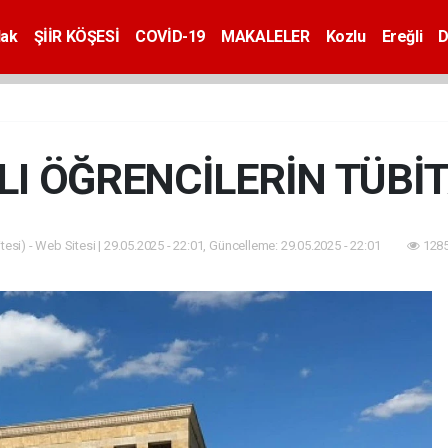
dak
ŞİİR KÖŞESİ
COVİD-19
MAKALELER
Kozlu
Ereğli
D
I ÖĞRENCİLERİN TÜBİT
esi) - Web Sitesi | 29.05.2025 - 22:01, Güncelleme: 29.05.2025 - 22:01
1285