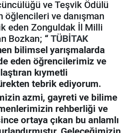
 Üçüncülüğü ve Teşvik Ödülü
 öğlencileri ve danışman
k eden Zonguldak İl Milli
an Bozkan;
“
TÜBİTAK
nen bilimsel yarışmalarda
de eden öğrencilerimiz ve
laştıran kıymetli
ürekten tebrik ediyorum.
 azmi, gayreti ve bilime
menlerimizin rehberliği ve
şince ortaya çıkan bu anlamlı
urlandırmıştır. Geleceğimizin