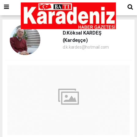
D.Köksal KARDEŞ
(Kardeşçe)
d.k.kardes@hotmail.com