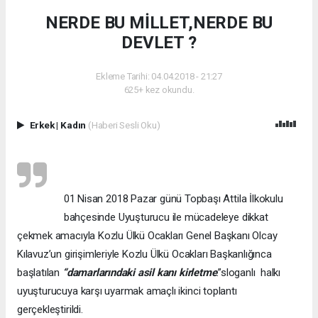
NERDE BU MİLLET,NERDE BU
DEVLET ?
Ekleme Tarihi: 04.04.2018 - 21:27
625+ kez okundu.
Erkek
|
Kadın
(Haberi Sesli Oku)
01 Nisan 2018 Pazar günü Topbaşı Attila İlkokulu
bahçesinde Uyuşturucu ile mücadeleye dikkat
çekmek amacıyla Kozlu Ülkü Ocakları Genel Başkanı Olcay
Kılavuz’un girişimleriyle Kozlu Ülkü Ocakları Başkanlığınca
başlatılan
“damarlarındaki asil kanı kirletme
.”sloganlı halkı
uyuşturucuya karşı uyarmak amaçlı ikinci toplantı
gerçekleştirildi.