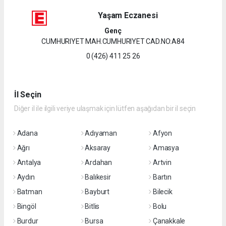
Yaşam Eczanesi
Genç
CUMHURIYET MAH.CUMHURIYET CAD.NO:A84
0 (426) 411 25 26
İl Seçin
Diğer il ile ilgili veriye ulaşmak için lütfen aşağıdan bir il seçin
Adana
Adıyaman
Afyon
Ağrı
Aksaray
Amasya
Antalya
Ardahan
Artvin
Aydın
Balıkesir
Bartın
Batman
Bayburt
Bilecik
Bingöl
Bitlis
Bolu
Burdur
Bursa
Çanakkale