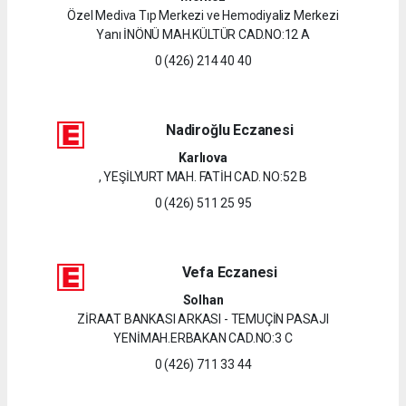
Özel Mediva Tıp Merkezi ve Hemodiyaliz Merkezi
Yanı İNÖNÜ MAH.KÜLTÜR CAD.NO:12 A
0 (426) 214 40 40
Nadiroğlu Eczanesi
Karlıova
, YEŞİLYURT MAH. FATİH CAD. NO:52 B
0 (426) 511 25 95
Vefa Eczanesi
Solhan
ZİRAAT BANKASI ARKASI - TEMUÇİN PASAJI
YENİMAH.ERBAKAN CAD.NO:3 C
0 (426) 711 33 44