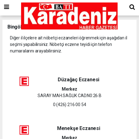
Bingöl
il ve ilçelerine ait nöbetçi eczaneler.
Diğer il ilçelere ait nöbetçi eczaneleri öğrenmek için aşağıdan il
seçimi yapabilirsiniz. Nöbetçi eczene teyidi için telefon
numaralarını arayabilirsiniz.
Düzağaç Eczanesi
Merkez
SARAY MAH.SAĞLIK CAD.N0:26 B
0 (426) 216 00 54
Menekşe Eczanesi
Merkez