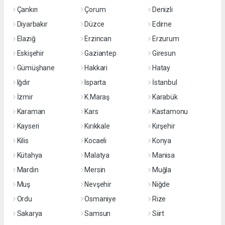
Çankırı
Çorum
Denizli
Diyarbakır
Düzce
Edirne
Elazığ
Erzincan
Erzurum
Eskişehir
Gaziantep
Giresun
Gümüşhane
Hakkari
Hatay
Iğdır
Isparta
İstanbul
İzmir
K.Maraş
Karabük
Karaman
Kars
Kastamonu
Kayseri
Kırıkkale
Kırşehir
Kilis
Kocaeli
Konya
Kütahya
Malatya
Manisa
Mardin
Mersin
Muğla
Muş
Nevşehir
Niğde
Ordu
Osmaniye
Rize
Sakarya
Samsun
Siirt